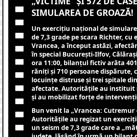
„VICTIME” ȘI 572 DE CAS
SIMULAREA DE GROAZĂ!
Un exercițiu național de simular
de 7,3 grade pe scara Richter, cu 
Vrancea, a început astăzi, afectâ
în special București-Ilfov, Călărași
ora 11:00, bilanțul fictiv arăta 40
răniți și 710 persoane dispărute, 
locuințe distruse și trei spitale di
afectate. Autoritățile au instituit
și au mobilizat forțe de intervenți
Bun venit la „Vrancea: Cutremur 
Autoritățile au regizat un exerciți
un seism de 7,3 grade care a „mă
județe, lăsând în urmă un bilanț