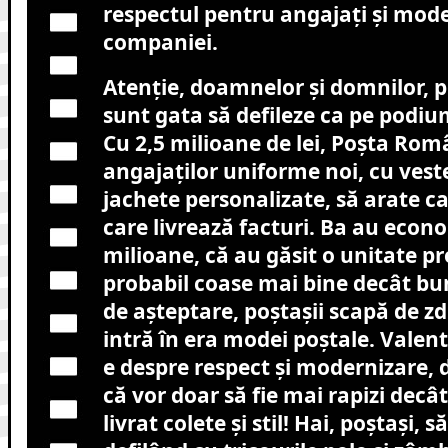
respectul pentru angajați și mod
companiei.
Atenție, doamnelor și domnilor, 
sunt gata să defileze ca pe podium
Cu 2,5 milioane de lei, Poșta Rom
angajaților uniforme noi, cu veste
jachete personalizate, să arate ca
care livrează facturi. Ba au econom
milioane, că au găsit o unitate pr
probabil coase mai bine decât bu
de așteptare, poștașii scapă de zd
intră în era modei poștale. Valent
e despre respect și modernizare,
că vor doar să fie mai rapizi decât 
livrat colete și stil! Hai, poștași,