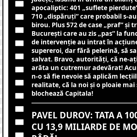
apocaliptic: 401 „suflete pierdute”,
710 „dispăruți” care probabil s-a
birou. Plus 572 de case „praf” și tr
București care au zis „pas” la fun
de intervenție au intrat în acțiun
supereroi, dar fără pelerină, să s
salvat. Bravo, autorități, că ne-a
arăta un cutremur adevărat! Acu
n-o să fie nevoie să aplicăm lecții
realitate, că la noi și o ploaie mai
blochează Capitala!
PAVEL DUROV: TATA A 100
CU 13,9 MILIARDE DE MO