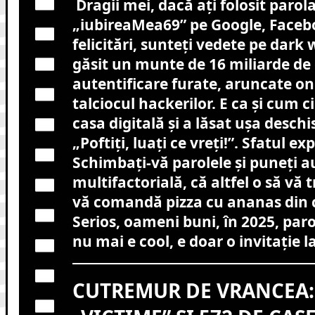
Dragii mei, dacă ați folosit parol
„iubireaMea69” pe Google, Faceb
felicitări, sunteți vedete pe dar
găsit un munte de 16 miliarde de
autentificare furate, aruncate onl
talciocul hackerilor. E ca și cum c
casa digitală și a lăsat ușa deschi
„Poftiți, luați ce vreți!”. Sfatul ex
Schimbați-vă parolele și puneți a
multifactorială, că altfel o să vă 
vă comandă pizza cu ananas din c
Serios, oameni buni, în 2025, pa
nu mai e cool, e doar o invitație l
CUTREMUR DE VRANCEA: 