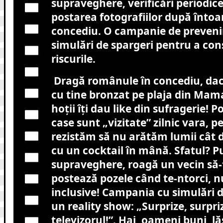
supraveghere, verificări periodice 
postarea fotografiilor după întoa
concediu. O campanie de prevenir
simulări de spargeri pentru a con
riscurile.
Dragă românule în concediu, dac
cu tine bronzat pe plaja din Mamai
hoții îți dau like din sufragerie! Po
case sunt „vizitate” zilnic vara, p
rezistăm să nu arătăm lumii cât 
cu un cocktail în mână. Sfatul? 
supraveghere, roagă un vecin să-ți
postează pozele când te-ntorci, nu 
inclusive! Campania cu simulări d
un reality show: „Surprize, surpriz
televizorul!”. Hai, oameni buni, l