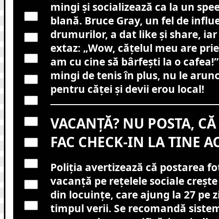
mingi și socializează ca la un spe
blană. Bruce Gray, un fel de influ
drumurilor, a dat like și share, iar
extaz: „Wow, cățelul meu are priet
am cu cine să bârfești la o cafea!
mingi de tenis în plus, nu le arunc
pentru căței și devii erou local!
VACANȚĂ? NU POSTA, CĂ 
FAC CHECK-IN LA TINE A
Poliția avertizează că postarea fo
vacanță pe rețelele sociale crește 
din locuințe, care ajung la 27 pe 
timpul verii. Se recomandă siste