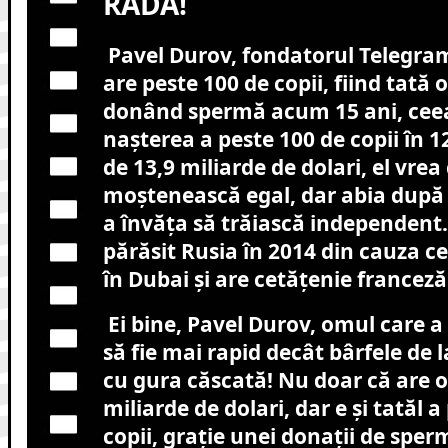
RÂDĂ!
Pavel Durov, fondatorul Telegram
are peste 100 de copii, fiind tată o
donând spermă acum 15 ani, ceea
nașterea a peste 100 de copii în 12
de 13,9 miliarde de dolari, el vrea
moștenească egal, dar abia după 
a învăța să trăiască independent.
părăsit Rusia în 2014 din cauza ce
în Dubai și are cetățenie franceză
Ei bine, Pavel Durov, omul care a
să fie mai rapid decât bârfele de l
cu gura căscată! Nu doar că are o
miliarde de dolari, dar e și tatăl a
copii, grație unei donații de spe