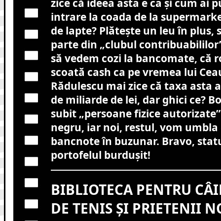
zice că ideea asta e ca și cum ai p
intrare la coada de la supermarket
de lapte? Plătește un leu în plus, s
parte din „clubul contribuabililor
să vedem cozi la bancomate, că 
scoată cash ca pe vremea lui Cea
Rădulescu mai zice că taxa asta 
de miliarde de lei, dar ghici ce? B
subit „persoane fizice autorizate”
negru, iar noi, restul, vom umbla
bancnote în buzunar. Bravo, statu
portofelul burdușit!
BIBLIOTECA PENTRU CÂI
DE TENIS ȘI PRIETENII N