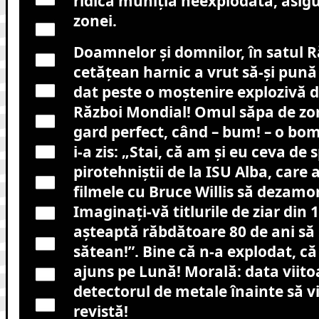
ridica muniția neexplodată, asig
zonei.
Doamnelor și domnilor, în satul R
cetățean harnic a vrut să-și pună
dat peste o moștenire explozivă d
Război Mondial! Omul săpa de zor
gard perfect, când – bum! – o bo
i-a zis: „Stai, că am și eu ceva de 
pirotehniștii de la ISU Alba, care 
filmele cu Bruce Willis să dezamor
Imaginați-vă titlurile de ziar din
așteaptă răbdătoare 80 de ani să 
sătean!”. Bine că n-a explodat, că 
ajuns pe Lună! Morală: data viitoa
detectorul de metale înainte să vi
revistă!