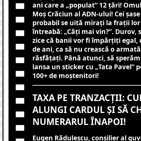
ani care a „populat” 12 țări! Omul
Moș Crăciun al ADN-ului! Cei șase c
probabil se uită mirați la frații lor
întreabă: „Câți mai vin?”. Durov, s
zice că banii vor fi împărțiți egal,
de ani, ca să nu crească o armată
răsfățați. Până atunci, să speră
lansa un sticker cu „Tata Pavel” p
100+ de moștenitori!
TAXA PE TRANZACȚII: CU
ALUNGI CARDUL ȘI SĂ C
NUMERARUL ÎNAPOI!
Eugen Rădulescu, consilier al gu