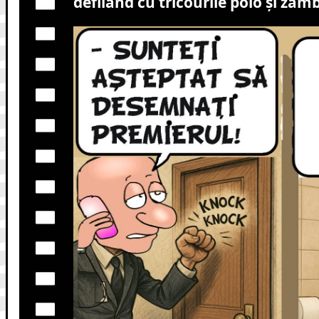
defilând cu tricourile polo și zâm