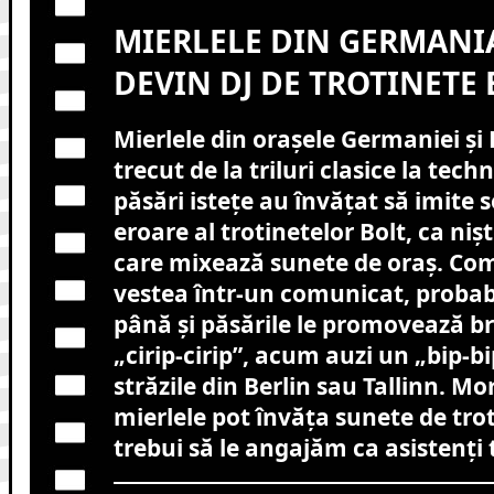
MIERLELE DIN GERMANIA
DEVIN DJ DE TROTINETE 
Mierlele din orașele Germaniei și 
trecut de la triluri clasice la tec
păsări istețe au învățat să imite
eroare al trotinetelor Bolt, ca niș
care mixează sunete de oraș. Com
vestea într-un comunicat, proba
până și păsările le promovează br
„cirip-cirip”, acum auzi un „bip-bi
străzile din Berlin sau Tallinn. M
mierlele pot învăța sunete de tro
trebui să le angajăm ca asistenți 