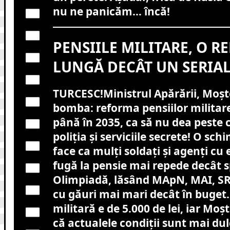
nu ne panicăm… încă!
PENSIILE MILITARE, O 
LUNGĂ DECÂT UN SERIA
TURCESC!Ministrul Apărării, Moș
bomba: reforma pensiilor militar
până în 2035, ca să nu dea peste
poliția și serviciile secrete! O sc
face ca mulți soldați și agenți cu
fugă la pensie mai repede decât sp
Olimpiadă, lăsând MApN, MAI, SRI,
cu găuri mai mari decât în buget
militară e de 5.000 de lei, iar M
că actualele condiții sunt mai dul