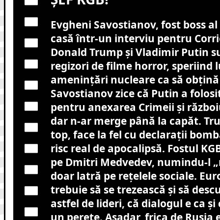
Evgheni Savostianov, fost boss al
casă într-un interviu pentru Corri
Donald Trump și Vladimir Putin su
regizori de filme horror, speriind
amenințări nucleare ca să obțină 
Savostianov zice că Putin a folosi
pentru anexarea Crimeii și război
dar n-ar merge până la capăt. Tr
top, face la fel cu declarații bomb
risc real de apocalipsă. Fostul KGB-
pe Dmitri Medvedev, numindu-l „
doar latră pe rețelele sociale. Euro
trebuie să se trezească și să desc
astfel de lideri, că dialogul e ca ș
un perete. Așadar, frica de Rusia e