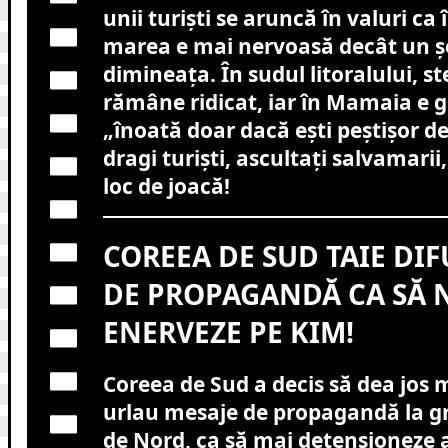
unii turiști se aruncă în valuri ca 
marea e mai nervoasă decât un șe
dimineața. În sudul litoralului, s
rămâne ridicat, iar în Mamaia e g
„înoată doar dacă ești peștișor de
dragi turiști, ascultați salvamari
loc de joacă!
COREEA DE SUD TAIE DI
DE PROPAGANDĂ CA SĂ 
ENERVEZE PE KIM!
Coreea de Sud a decis să dea jos
urlau mesaje de propagandă la g
de Nord, ca să mai detensioneze