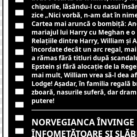
chipurile, lăsându-l cu nasul îns
zice „Nici vorbă, n-am dat în nime
Cartea mai aruncă o bombiță: Andr
mariajul lui Harry cu Meghan e o
Relațiile dintre Harry, William și
încordate decât un arc regal, ma
a rămas fără titluri după scandalu
Epstein și fără alocație de la Rege
mai mult, William vrea să-l dea a
Lodge! Așadar, în familia regală b
zboară, nasurile suferă, dar dram
putere!
NORVEGIANCA ÎNVINGE 
ÎNFOMETĂTOARE ȘI SLĂB