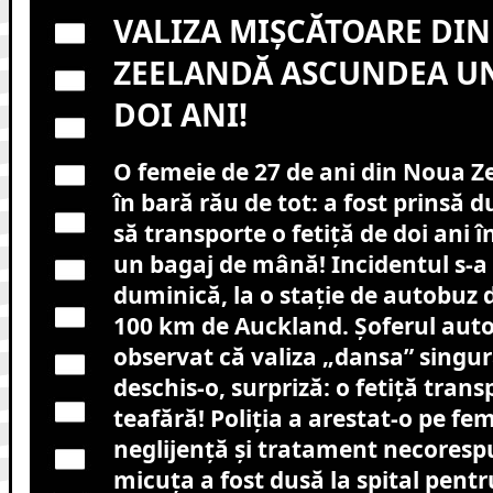
VALIZA MIȘCĂTOARE DI
ZEELANDĂ ASCUNDEA UN
DOI ANI!
O femeie de 27 de ani din Noua Z
în bară rău de tot: a fost prinsă d
să transporte o fetiță de doi ani în
un bagaj de mână! Incidentul s-a
duminică, la o stație de autobuz 
100 km de Auckland. Șoferul auto
observat că valiza „dansa” singur
deschis-o, surpriză: o fetiță trans
teafără! Poliția a arestat-o pe fe
neglijență și tratament necorespu
micuța a fost dusă la spital pentr