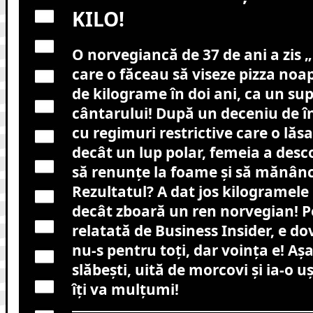
KILO!
O norvegiancă de 37 de ani a zis „
care o făceau să viseze pizza noapt
de kilograme în doi ani, ca un su
cântarului! După un deceniu de î
cu regimuri restrictive care o lă
decât un lup polar, femeia a desco
să renunțe la foame și să mănânc
Rezultatul? A dat jos kilogramele
decât zboară un ren norvegian! P
relatată de Business Insider, e do
nu-s pentru toți, dar voința e! Așa
slăbești, uită de morcovi și ia-o u
îți va mulțumi!