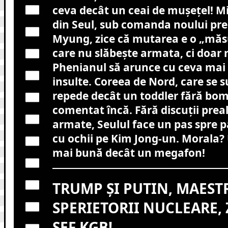
ceva decât un ceai de mușețel! Mi
din Seul, sub comanda noului pre
Myung, zice că mutarea e o „măs
care nu slăbește armata, ci doar 
Phenianul să arunce cu ceva mai
insulte. Coreea de Nord, care se 
repede decât un toddler fără bo
comentat încă. Fără discuții preal
armate, Seulul face un pas spre 
cu ochii pe Kim Jong-un. Morala? U
mai bună decât un megafon!
TRUMP ȘI PUTIN, MAESTR
SPERIETORII NUCLEARE, 
ȘEF KGB!