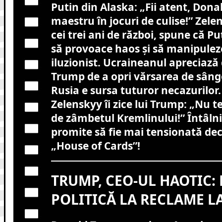
Putin din Alaska: „Fii atent, Dona
maestru în jocuri de culise!” Zele
cei trei ani de război, spune că P
să provoace haos și să manipulez
iluzionist. Ucraineanul apreciază 
Trump de a opri vărsarea de sânge
Rusia e sursa tuturor necazurilor.
Zelenskyy îi zice lui Trump: „Nu t
de zâmbetul Kremlinului!” Întâlni
promite să fie mai tensionată dec
„House of Cards”!
TRUMP, CEO-UL HAOTIC: 
POLITICĂ LA RECLAME L