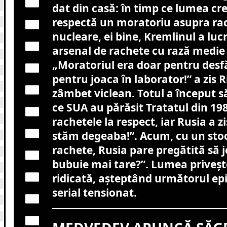
dat din casă: în timp ce lumea cr
respectă un moratoriu asupra ra
nucleare, ei bine, Kremlinul a lucr
arsenal de rachete cu rază medie 
„Moratoriul era doar pentru desf
pentru joaca în laborator!” a zis 
zâmbet viclean. Totul a început s
ce SUA au părăsit Tratatul din 198
rachetele la respect, iar Rusia a z
stăm degeaba!”. Acum, cu un sto
rachete, Rusia pare pregătită să 
bubuie mai tare?”. Lumea priveș
ridicată, așteptând următorul epi
serial tensionat.