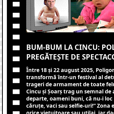
BUM-BUM LA CINCU: PO
PREGĂTEȘTE DE SPECTAC
Între 18 și 22 august 2025, Poligo
transformă într-un festival al det
trageri de armament de toate felu
Cincu și Șoarș trag un semnal de 
departe, oameni buni, că nu-i loc
căruțe, vaci sau selfie-uri!” Zona 
orice viețuitoare sau utilaj, iar d