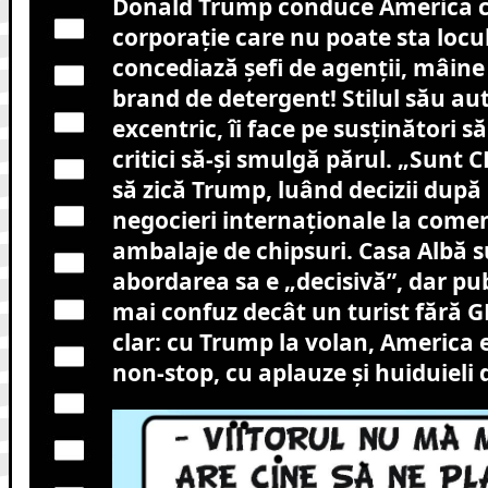
Donald Trump conduce America ca
corporație care nu poate sta locul
concediază șefi de agenții, mâi
brand de detergent! Stilul său aut
excentric, îi face pe susținători s
critici să-și smulgă părul. „Sunt 
să zică Trump, luând decizii după i
negocieri internaționale la comen
ambalaje de chipsuri. Casa Albă s
abordarea sa e „decisivă”, dar pub
mai confuz decât un turist fără G
clar: cu Trump la volan, America 
non-stop, cu aplauze și huiduieli d