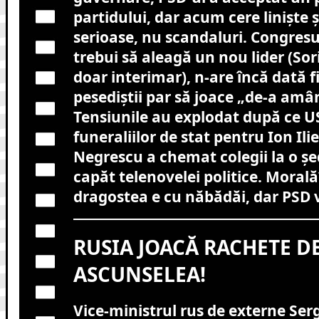
partidului, dar acum cere liniște ș
serioase, nu scandaluri. Congresu
trebui să aleagă un nou lider (So
doar interimar), n-are încă dată fi
pesediștii par să joace „de-a amâ
Tensiunile au explodat după ce U
funeraliilor de stat pentru Ion Ilie
Negrescu a chemat colegii la o ș
capăt telenovelei politice. Morală?
dragostea e cu năbădăi, dar PSD vr
RUSIA JOACĂ RACHETE DE
ASCUNSELEA!
Vice-ministrul rus de externe Ser