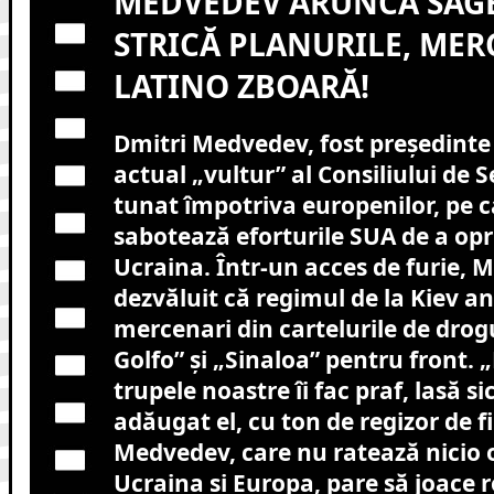
MEDVEDEV ARUNCĂ SĂGE
STRICĂ PLANURILE, MER
LATINO ZBOARĂ!
Dmitri Medvedev, fost președinte a
actual „vultur” al Consiliului de S
tunat împotriva europenilor, pe c
sabotează eforturile SUA de a opri
Ucraina. Într-un acces de furie, 
dezvăluit că regimul de la Kiev a
mercenari din cartelurile de drogu
Golfo” și „Sinaloa” pentru front. „
trupele noastre îi fac praf, lasă sic
adăugat el, cu ton de regizor de f
Medvedev, care nu ratează nicio o
Ucraina și Europa, pare să joace r