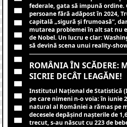
federale, gata să impună ordine. 
persoane fără adăpost în 2024, T
capitală „sigură și frumoasă”, dar 
mutarea problemei în alt sat nu e
de Nobel. Un lucru e clar: Washin
să devină scena unui reality-sh
ROMÂNIA ÎN SCĂDERE: 
SICRIE DECÂT LEAGĂNE!
Institutul Național de Statistică 
pe care nimeni n-o voia: în iunie 
natural al României a rămas pe m
decesele depășind nașterile de 1,6
trecut, s-au născut cu 223 de beb