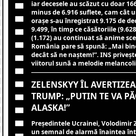
iar decesele au scăzut cu doar 16
minus de 6.916 suflete, cam cât u
orașe s-au înregistrat 9.175 de dec
9.499, în timp ce căsătoriile (9.628
(1.172) au continuat să anime sce
România pare să spună: „Mai bin
decât să ne naștem!”. INS privește
viitorul sună a melodie melancoli
ZELENSKYY ÎL AVERTIZEA
TRUMP: „PUTIN TE VA PĂ
ALASKA!”
Președintele Ucrainei, Volodimir 
un semnal de alarmă înaintea înt