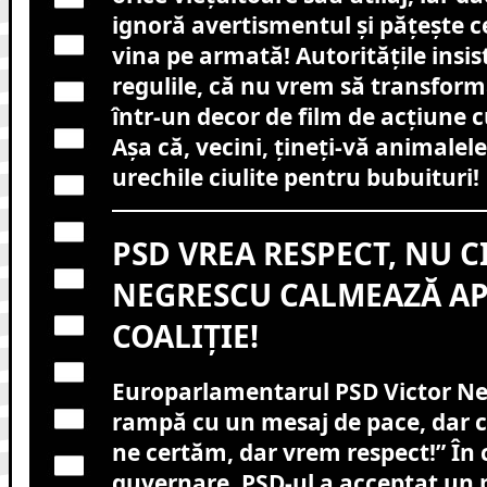
ignoră avertismentul și pățește c
vina pe armată! Autoritățile insis
regulile, că nu vrem să transfor
într-un decor de film de acțiune cu
Așa că, vecini, țineți-vă animalele 
urechile ciulite pentru bubuituri!
PSD VREA RESPECT, NU C
NEGRESCU CALMEAZĂ AP
COALIȚIE!
Europarlamentarul PSD Victor Neg
rampă cu un mesaj de pace, dar c
ne certăm, dar vrem respect!” În c
guvernare, PSD-ul a acceptat un 