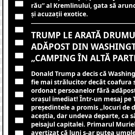
rău” al Kremlinului, gata să arun
și acuzații exotice.
TRUMP LE ARATĂ DRUMU
ADĂPOST DIN WASHING
„CAMPING ÎN ALTĂ PARTE
Donald Trump a decis că Washing
fie mai strălucitor decât coafura 
ordonat persoanelor fără adăpos
orașul imediat! Într-un mesaj pe T
președintele a promis „locuri de 
aceștia, dar undeva departe, ca să
peisajul capitalei. Primarul Murie
avertizat că luni s-ar putea umple