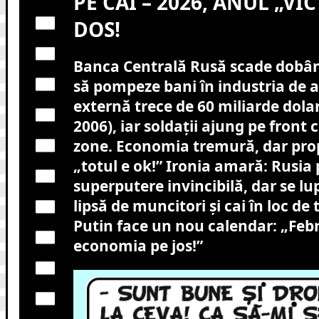
PE CAI – 2026, ANUL „VIC
DOS!
Banca Centrală Rusă scade dobân
să pompeze bani în industria de a
externă trece de 60 miliarde dola
2006), iar soldații ajung pe front 
zone. Economia tremură, dar pro
„totul e ok!” Ironia amară: Rusia 
superputere invincibilă, dar se lup
lipsă de muncitori și cai în loc de
Putin face un nou calendar: „Febru
economia pe jos!”