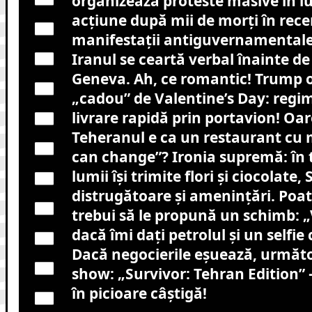
organizează proteste masive în l
acțiune după mii de morți în rece
manifestații antiguvernamentale,
Iranul se ceartă verbal înainte de
Geneva. Ah, ce romantic! Trump o
„cadou” de Valentine’s Day: regi
livrare rapidă prin portavion! Oa
Teheranul e ca un restaurant cu 
can change”? Ironia supremă: în 
lumii își trimite flori și ciocolate,
distrugătoare și amenințări. Poa
trebui să le propună un schimb: 
dacă îmi dați petrolul și un selfie
Dacă negocierile eșuează, următor
show: „Survivor: Tehran Edition” 
în picioare câștigă!