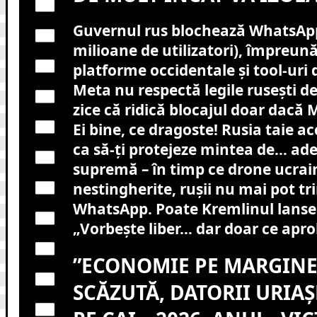
Guvernul rus blochează WhatsApp
milioane de utilizatori), împreună
platforme occidentale și tool-uri 
Meta nu respectă legile rusești d
zice că ridică blocajul doar dacă
Ei bine, ce dragoste! Rusia taie ac
ca să-ți protejeze mintea de… ade
supremă – în timp ce drone ucra
nestingherite, rușii nu mai pot t
WhatsApp. Poate Kremlinul lanse
„Vorbește liber… dar doar ce apr
”ECONOMIE PE MARGIN
SCĂZUTĂ, DATORII URIAȘ