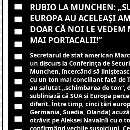
RUBIO LA MUNCHEN: „SU
EUROPA AU ACELEAȘI A
DOAR CĂ NOI LE VEDEM 
MAI PORTACALII!”
Secretarul de stat american Marc
un discurs la Conferința de Securi
Munchen, încercând să liniștească
cu un ton mai conciliant față de 
au salutat „schimbarea de ton”, 
subliniază că SUA și Europa perc
diferit. Între timp, cinci țări eur
Germania, Suedia, Olanda) acuză 
otrăvit pe Aleksei Navalnîi cu o t
confirmând vechile suspiciuni. C