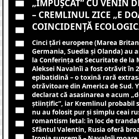
„ÎMPUȘCAT” CU VENIN D
– CREMLINUL ZICE „E DO
COINCIDENȚĂ ECOLOGIC
Cinci țări europene (Marea Britan
Germania, Suedia și Olanda) au 
la Conferința de Securitate de la
Aleksei Navalnîi a fost otrăvit în 
epibatidină – o toxină rară extras
otrăvitoare din America de Sud. 
declarat că asasinarea e acum „d
științific”, iar Kremlinul probabil
nu au folosit pur și simplu ceai ru
romantism letal: în loc de trandafi
Sfântul Valentin, Rusia oferă bro
Ironia supremă – Navalnîi moare 