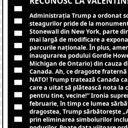
RECUNOSC LA VALENTIN
Administrația Trump a ordonat s
steagurilor pride de la monument
Stonewall din New York, parte di
mai largă de modificare a expona
parcurile naționale. În plus, ame
inaugurarea podului Gordie Howe
Michigan de Ontario) din cauza d
Canada. Ah, ce dragoste fraternă î
NATO! Trump tratează Canada ca p
care a uitat să plătească nota la 
pentru tine, vecine!” Ironia supr
februarie, în timp ce lumea sărbă
dragostea, Trump sărbătorește „A
prin eliminarea simbolurilor inclu
podurilor. Poate data viitoare o