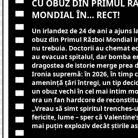
CU OBUZ DIN PRIMUL R
MONDIAL ÎN… RECT!
Un irlandez de 24 de ani a ajuns l
obuz din Primul Război Mondial 
nu trebuia. Doctorii au chemat 
au evacuat spitalul, dar bomba er
dragostea de istorie merge prea 
Ironia supremă: în 2026, în timp
amenință țări întregi, un tip deci
un obuz vechi în cel mai intim mo
era un fan hardcore de reconstitui
„Vreau să simt spiritul trenches-u
fericite, lume – sper că Valentine’
mai puțin exploziv decât știrile as