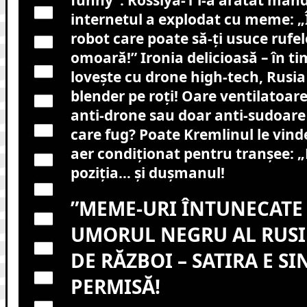
funny”. Rossiya-1 l-a arătat mând
internetul a explodat cu meme: „Î
robot care poate să-ți usuce rufel
omoară!” Ironia delicioasă – în t
lovește cu drone high-tech, Rusi
blender pe roți! Oare ventilatoar
anti-drone sau doar anti-sudoare 
care fug? Poate Kremlinul le vind
aer condiționat pentru tranșee: „
poziția… și dușmanul!
”MEME-URI ÎNTUNECATE Ș
UMORUL NEGRU AL RUSIE
DE RĂZBOI – SATIRA E 
PERMISĂ!