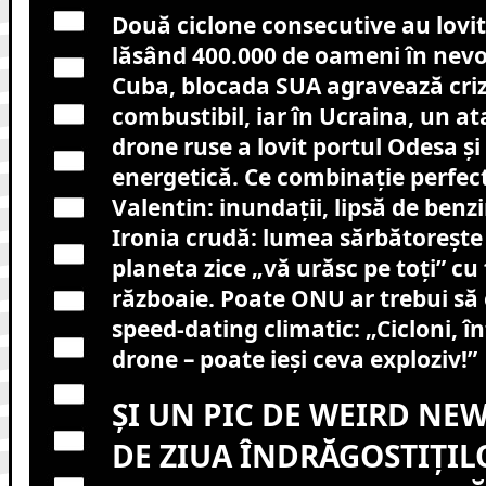
Două ciclone consecutive au lovi
lăsând 400.000 de oameni în nevo
Cuba, blocada SUA agravează cri
combustibil, iar în Ucraina, un a
drone ruse a lovit portul Odesa și
energetică. Ce combinație perfec
Valentin: inundații, lipsă de benzi
Ironia crudă: lumea sărbătorește
planeta zice „vă urăsc pe toți” cu 
războaie. Poate ONU ar trebui să
speed-dating climatic: „Cicloni, în
drone – poate ieși ceva exploziv!”
ȘI UN PIC DE WEIRD NE
DE ZIUA ÎNDRĂGOSTIȚIL