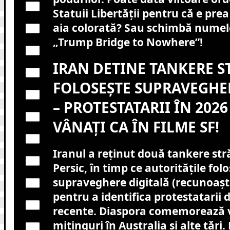
Statuii Libertății pentru că e pre
aia colorată? Sau schimbă numele
„Trump Bridge to Nowhere”!
IRAN DETINE TANKERE ST
FOLOSEȘTE SUPRAVEGHE
– PROTESTATARII ÎN 202
VÂNAȚI CA ÎN FILME SF!
Iranul a reținut două tankere stră
Persic, în timp ce autoritățile folo
supraveghere digitală (recunoaște
pentru a identifica protestatarii 
recente. Diaspora comemorează v
mitinguri în Australia și alte țări. 