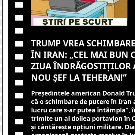
TRUMP VREA SCHIMBARE
ÎN IRAN: „CEL MAI BUN
ZIUA ÎNDRĂGOSTIȚILOR 
NOU ȘEF LA TEHERAN!”
Președintele american Donald Tr
că o schimbare de putere în Iran a
lucru care s-ar putea întâmpla”, 
trimite un al doilea portavion în 
și cântărește opțiuni militare. Di