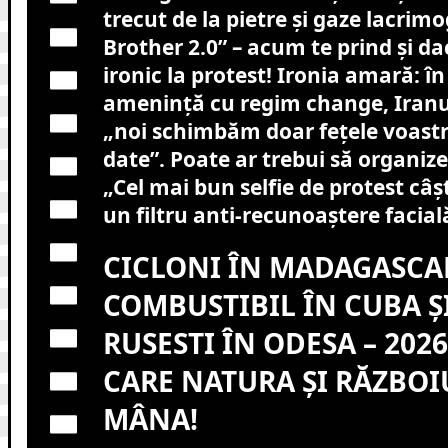
trecut de la pietre și gaze lacrim
Brother 2.0” – acum te prind și d
ironic la protest! Ironia amară: î
amenință cu regim change, Iranu
„noi schimbăm doar fețele voastr
date”. Poate ar trebui să organiz
„Cel mai bun selfie de protest câști
un filtru anti-recunoaștere facial
CICLONI ÎN MADAGASCAR
COMBUSTIBIL ÎN CUBA Ș
RUSESTI ÎN ODESA – 2026
CARE NATURA ȘI RĂZBOIU
MÂNA!