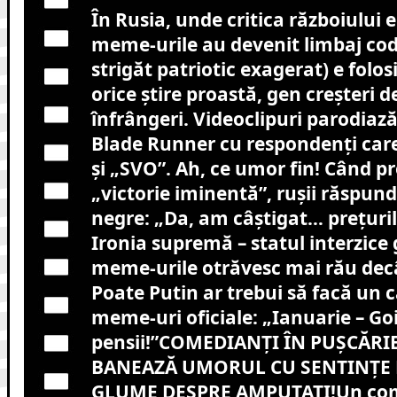
În Rusia, unde critica războiului e
meme-urile au devenit limbaj cod
strigăt patriotic exagerat) e folos
orice știre proastă, gen creșteri d
înfrângeri. Videoclipuri parodiază
Blade Runner cu respondenți care
și „SVO”. Ah, ce umor fin! Când p
„victorie iminentă”, rușii răspu
negre: „Da, am câștigat… prețurile
Ironia supremă – statul interzice
meme-urile otrăvesc mai rău decâ
Poate Putin ar trebui să facă un 
meme-uri oficiale: „Ianuarie – Go
pensii!”COMEDIANȚI ÎN PUȘCĂRIE
BANEAZĂ UMORUL CU SENTINȚE 
GLUME DESPRE AMPUTAȚI!Un come