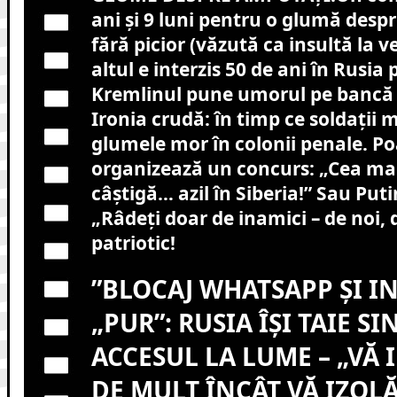
ani și 9 luni pentru o glumă desp
fără picior (văzută ca insultă la v
altul e interzis 50 de ani în Rusia
Kremlinul pune umorul pe bancă –
Ironia crudă: în timp ce soldații 
glumele mor în colonii penale. Po
organizează un concurs: „Cea ma
câștigă… azil în Siberia!” Sau Puti
„Râdeți doar de inamici – de noi, 
patriotic!
”BLOCAJ WHATSAPP ȘI I
„PUR”: RUSIA ÎȘI TAIE S
ACCESUL LA LUME – „VĂ 
DE MULT ÎNCÂT VĂ IZOL