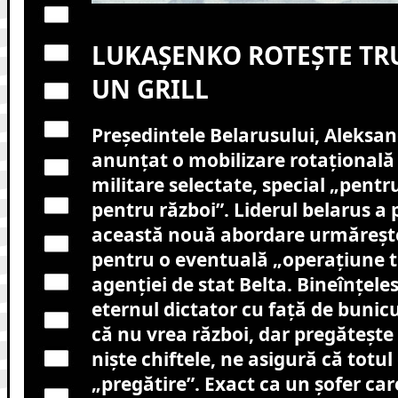
LUKAȘENKO ROTEȘTE TRU
UN GRILL
Președintele Belarusului, Aleksa
anunțat o mobilizare rotațională 
militare selectate, special „pentru
pentru război”. Liderul belarus a 
această nouă abordare urmărește
pentru o eventuală „operațiune te
agenției de stat Belta. Bineînțele
eternul dictator cu față de bunicu
că nu vrea război, dar pregătește
niște chiftele, ne asigură că totul
„pregătire”. Exact ca un șofer care