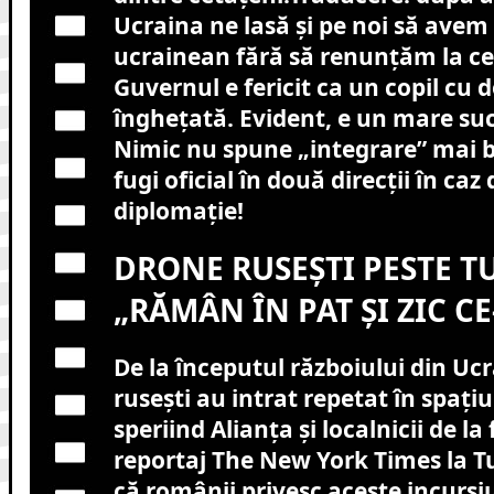
Ucraina ne lasă și pe noi să avem
ucrainean fără să renunțăm la c
Guvernul e fericit ca un copil cu
înghețată. Evident, e un mare su
Nimic nu spune „integrare” mai b
fugi oficial în două direcții în caz
diplomație!
DRONE RUSEȘTI PESTE T
„RĂMÂN ÎN PAT ȘI ZIC CE-
De la începutul războiului din Uc
rusești au intrat repetat în spați
speriind Alianța și localnicii de la
reportaj The New York Times la T
că românii privesc aceste incursi