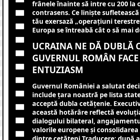
frânele înainte să intre cu 200 la 
contrasens. Ce liniște sufletească 
tău exersază „operațiuni terestre
Europa se întreabă cât o să mai 
UCRAINA NE DĂ DUBLĂ C
GUVERNUL ROMÂN FACE 
ENTUZIASM
Guvernul României a salutat deciz
include țara noastră pe lista stat
acceptă dubla cetățenie. Executi
această hotărâre reflectă evoluți
dialogului bilateral, angajamen
valorile europene și consolidarea 
dintre cetățeni.Traducere: după an