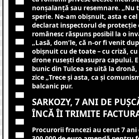
nonșalanță sau resemnare. „Nu 
sperie. Ne-am obișnuit, asta e cel
declarat inspectorul de protecție 
românesc răspuns posibil la o inv
„Lasă, dom’le, că n-or fi venit d
obișnuit cu de toate – cu criză, cu
drone rusești deasupra capului. E
bunic din Tulcea se uită la dronă,
zice „Trece și asta, ca și comuni
balcanic pur.
SARKOZY, 7 ANI DE PUȘC
ÎNCĂ ÎI TRIMITE FACTUR
Procurorii francezi au cerut 7 ani 
300.000 de euro amendă pentru f