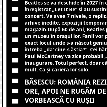
Beatles se va deschide în 2027 în
înregistrat „Let It Be” și au susți
concert. Va avea 7 nivele, o replic
arhive inedite, expoziții temporar
magazin.După 60 de ani, Beatles p
un muzeu în orașul lor. Fanii vor
exact locul unde s-a născut geniul.
întreba „da’ cine-s ăștia?”. Cei bă
Paul McCartney va zice probabil „Le
inaugurare. Totul perfect, doar c
mult. Ca și cariera lor solo.
BĂSESCU: ROMÂNIA REZI
ORE, APOI NE RUGĂM DE
VORBEASCĂ CU RUȘII