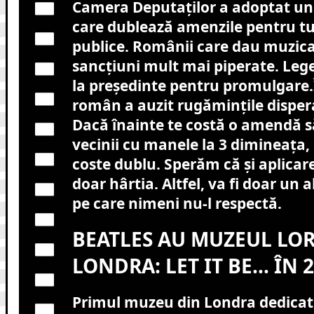
Camera Deputaților a adoptat un 
care dublează amenzile pentru tul
publice. Românii care dau muzica 
sancțiuni mult mai piperate. Le
la președinte pentru promulgare.În
român a auzit rugămințile dispera
Dacă înainte te costă o amendă să
vecinii cu manele la 3 dimineața,
coste dublu. Sperăm că și aplicare
doar hârtia. Altfel, va fi doar un 
pe care nimeni nu-l respectă.
BEATLES AU MUZEUL LOR
LONDRA: LET IT BE… ÎN 
Primul muzeu din Londra dedicat