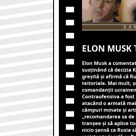
ELON MUSK 
Elon Musk a comentat 
susținând că decizia K
greșită și afirmă că R
teitoriale. Mai mult, ș
comandanții ucraineni
Contraofensiva a fost 
atacând o armată mai
câmpuri minate și arti
„recomandarea sa de a
tranșee și să aplice t
nicio șansă ca Rusia 