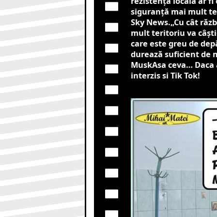
rezistența locală ar fi
siguranță mai mult tere
Sky News.„Cu cât răzb
mult teritoriu va câșt
care este greu de depă
durează suficient de m
MuskAsa ceva… Daca af
interzis si Tik Tok!