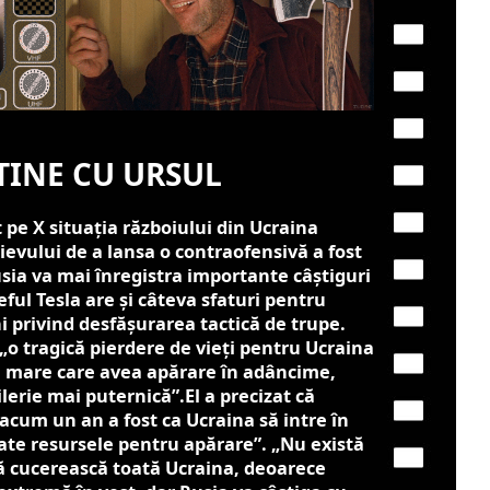
TINE CU URSUL
pe X situația războiului din Ucraina
ievului de a lansa o contraofensivă a fost
usia va mai înregistra importante câștiguri
eful Tesla are și câteva sfaturi pentru
 privind desfășurarea tactică de trupe.
„o tragică pierdere de vieți pentru Ucraina
 mare care avea apărare în adâncime,
lerie mai puternică”.El a precizat că
cum un an a fost ca Ucraina să intre în
oate resursele pentru apărare”. „Nu există
să cucerească toată Ucraina, deoarece