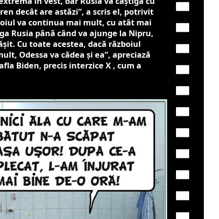
 extremă în vest, dar Rusia va câștiga cu
n decât are astăzi”, a scris el, potrivit
oiul va continua mai mult, cu atât mai
iga Rusia până când va ajunge la Nipru,
șit. Cu toate acestea, dacă războiul
ult, Odessa va cădea și ea”, apreciază
la Biden, precis interzice X , cum a