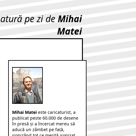
catură pe zi de
Mihai
Matei
Mihai Matei
este caricaturist, a
publicat peste 60.000 de desene
în presă şi a încercat mereu să
aducă un zâmbet pe faţă,
ironizând tot ce merită ironizat.