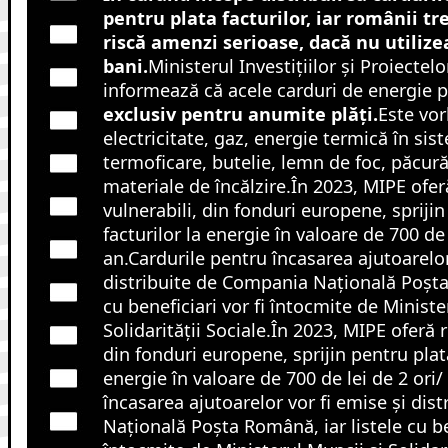
pentru plata facturilor, iar românii tr
riscă amenzi serioase, dacă nu utilize
bani.
Ministerul Investițiilor și Proiecte
informează că acele carduri de energie po
exclusiv pentru anumite plăți.
Este vor
electricitate, gaz, energie termică în sis
termoficare, butelie, lemn de foc, păcură,
materiale de încălzire.În 2023, MIPE ofe
vulnerabili, din fonduri europene, sprijin
facturilor la energie în valoare de 700 de 
an.Cardurile pentru încasarea ajutoarelor
distribuite de Compania Națională Poșta 
cu beneficiari vor fi întocmite de Ministe
Solidarității Sociale.În 2023, MIPE oferă 
din fonduri europene, sprijin pentru plata
energie în valoare de 700 de lei de 2 ori/
încasarea ajutoarelor vor fi emise și dis
Națională Poșta Română, iar listele cu ben