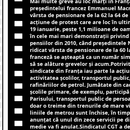
Mai multe greve au loc marți în Franț
președintelui francez Emmanuel Macr
vârsta de pensionare de la 62 la 64 de 
acțiune de protest care are loc în ult
19 ianuarie, peste 1,1 milioane de oa
în cele mai mari demonstrații privind
pensiilor din 2010, când președintele 
ridicat vârsta de pensionare de la 60 l
franceză se așteaptă ca un număr simi
să se alăture grevelor și acum.Potrivi
sindicate din Franța iau parte la acțiu
activitatea școlilor, transportul public,
rafinăriilor de petrol. Jumătate din ca
școlile primare, de exemplu, participă
Parisului, transportul public de persoa
doar o treime din trenurile de mare vi
liniile de metrou sunt închise, în timp
anunțat că unul din zece servicii pe di
medie va fi anulat.Sindicatul CGT a de