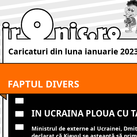
Caricaturi din luna ianuarie 202
FAPTUL DIVERS
IN UCRAINA PLOUA CU T
Ministrul de externe al Ucrainei, Dmit
declarat că Kievul se așteaptă să prim