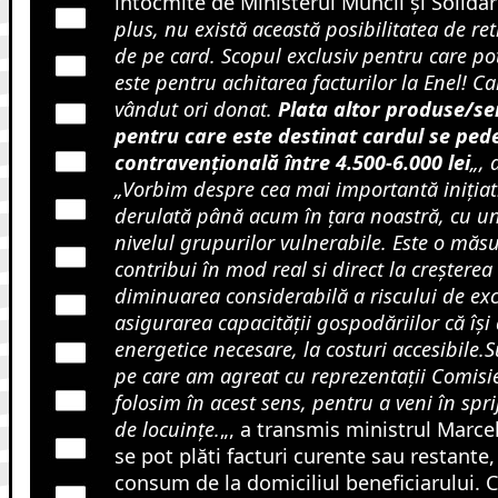
întocmite de Ministerul Muncii și Solidari
plus, nu există această posibilitatea de r
de pe card. Scopul exclusiv pentru care pot
este pentru achitarea facturilor la Enel!
Ca
vândut ori donat.
Plata altor produse/ser
pentru care este destinat cardul se pe
contravențională între 4.500-6.000 lei
„, 
„Vorbim despre cea mai importantă inițiat
derulată până acum în țara noastră, cu un
nivelul grupurilor vulnerabile. Este o măs
contribui în mod real si direct la creșterea ca
diminuarea considerabilă a riscului de exc
asigurarea capacității gospodăriilor că își 
energetice necesare, la costuri accesibile.S
pe care am agreat cu reprezentații Comisie
folosim în acest sens, pentru a veni în spri
de locuințe.
„, a transmis ministrul Marce
se pot plăti facturi curente sau restante
consum de la domiciliul beneficiarului. 