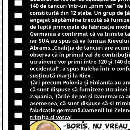
140 de tancuri într-un „prim val” de liv
constituită din 12 state.
Un grup de ță
angajat săptămâna trecută să furnize
de luptă principale de fabricație mod
Germania a confirmat că va trimite ta
iar SUA au spus că va furniza Kievului
Abrams.„Coaliția de tancuri are acum
observa că în primul val de contribuți
ucrainene vor primi între 120 și 140 d
occidental”, a spus Kuleba într-o conf
susținută marți la Kiev.
Țări precum Polonia și Finlanda au an
că sunt dispuse să furnizeze Ucrainei
2.Spania, Țările de Jos și Danemarca a
asemenea, că sunt dispuse să-și trimi
fabricație germană.Oamenii lui Zelensk
trimita si votca!