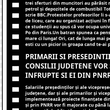
trei sferturi din muncitori au părăsit 
petrol și depozitele de combustibil To
scrie BBC.Protestelor profesorilor li s-
de liceu, care au organizat acțiuni în f
ce studenții au spus că vor ocupa uni
Po din Paris.Un batran spunea ca pens
mare ci lunga! Ori, cat de lunga mai p
esti cu un picior in groapa cand te-ai
PRIMARII SI PRESEDINTI
CONSILII JUDETENE VOR 
INFRUPTE SI EI DIN PNRR
Salariile președinților și ale vicepreșe
județene, dar și ale primarilor și vice
implementează proiecte finanțate di
și prin PNRR vor fi majorate cu până 