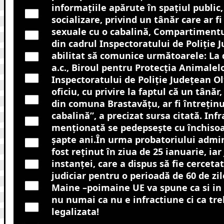
informaţiile apărute în spaţiul public,
socializare, privind un tânăr care ar fi
sexuale cu o cabalină, Compartimentul
din cadrul Inspectoratului de Poliţie 
abilitat să comunice următoarele: La 
a.c., Biroul pentru Protecţia Animalel
Inspectoratului de Poliţie Judeţean Olt
oficiu, cu privire la faptul că un tânăr,
din comuna Brastavăţu, ar fi întreţinu
cabalină”, a precizat sursa citată. Inf
menţionată se pedepseşte cu închisoar
şapte ani.În urma probatoriului admin
fost reţinut în ziua de 25 ianuarie, iar
instanţei, care a dispus să fie cerceta
judiciar pentru o perioadă de 60 de zi
Maine –poimaine UE va spune ca si in 
nu numai ca nu e infractiune ci ca tre
legalizata!