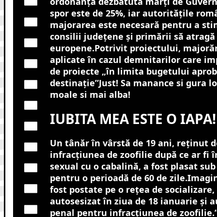
ordonanță dezbătută marți de Guver
spor este de 25%, iar autoritățile ro
majorarea este necesară pentru a stim
consilii județene și primării să atragă
europene.Potrivit proiectului, majorăr
aplicate în cazul demnitarilor care i
de proiecte „în limita bugetului apro
destinație”Just! Sa manance si gura l
moale si mai alba!
IUBITA MEA ESTE O IAPA!
Un tânăr în vârstă de 19 ani, reţinut d
infracţiunea de zoofilie după ce ar fi 
sexual cu o cabalină, a fost plasat sub
pentru o perioadă de 60 de zile.Imagin
fost postate pe o reţea de socializare, i
autosesizat în ziua de 18 ianuarie şi 
penal pentru infracţiunea de zoofilie