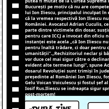
putea fi mutat de la Curtea Supremă 
București pe motiv că nu are compete
lui Ion Iliescu, principalul inculpat în
că la vremea respectivă Ion Iliescu nu
României. Avocatul Adrian Cuculis, ce
parte dintre victimele din dosar, susț
pentru care ICCJ a invocat din oficiu
instanței este acela „că Ion Iliescu n
pentru înaltă trădare, ci doar pentru
umanității”.„Rechizitoriul neclar și bâ
vor duce cel mai sigur către o declin
evident alte termene lungi”, spune Ad
dosarul Revoluției sunt trimiși în jud
președinte al României Ion Iliescu, fo
Gelu Voican Voiculescu și fostul șef al
Iosif Rus.Iliescu se indreapta sigur 
post-mortem!