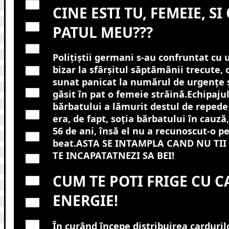
CINE ESTI TU, FEMEIE, SI
PATUL MEU???
Polițiștii germani s-au confruntat cu
bizar la sfârșitul săptămânii trecute,
sunat panicat la numărul de urgențe ș
găsit în pat o femeie străină.Echipajul
bărbatului a lămurit destul de repede
era, de fapt, soția bărbatului în cauză,
56 de ani, însă el nu a recunoscut-o p
beat.ASTA SE INTAMPLA CAND NU TII
TE INCAPATATNEZI SA BEI!
CUM TE POTI FRIGE CU 
ENERGIE!
În curând începe distribuirea carduril