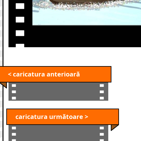
< caricatura anterioară
caricatura următoare >