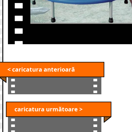
< caricatura anterioară
caricatura următoare >