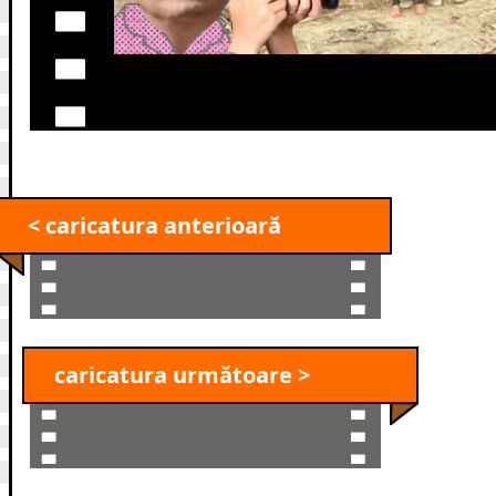
< caricatura anterioară
caricatura următoare >