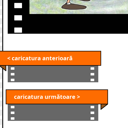
< caricatura anterioară
caricatura următoare >