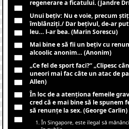
regenerare a ficatului. (Jandre D
Unui beţiv: Nu e voie, precum ştiţi,
îmblânziţi./ Dar beţivul, de-ar pu
leu… l-ar bea. (Marin Sorescu)
Mai bine e să fii un beţiv cu ren
alcoolic anonim… (Anonim)
„Ce fel de sport faci?” „Clipesc câ
uneori mai fac câte un atac de p
Allen)
În loc de a atenţiona femeile gra
cred că e mai bine să le spunem f
să renunţe la sex. (George Carlin)
În Singapore, este ilegal să mănân