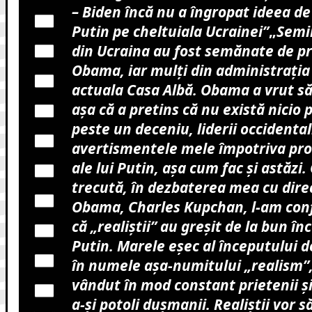
– Biden încă nu a îngropat ideea de
Putin pe cheltuiala Ucrainei”
„
Semin
din Ucraina au fost semănate de p
Obama, iar mulți din administrația 
actuala Casa Albă. Obama a vrut să
așa că a pretins că nu există nicio
peste un deceniu, liderii occidental
avertismentele mele împotriva pro
ale lui Putin, așa cum fac și astăz
trecută, în dezbaterea mea cu direct
Obama, Charles Kupchan, l-am conf
că „realiştii” au greşit de la bun în
Putin. Marele eșec al începutului de
în numele așa-numitului „realism”,
vândut în mod constant prietenii și
a-și potoli dușmanii. Realiștii vor să