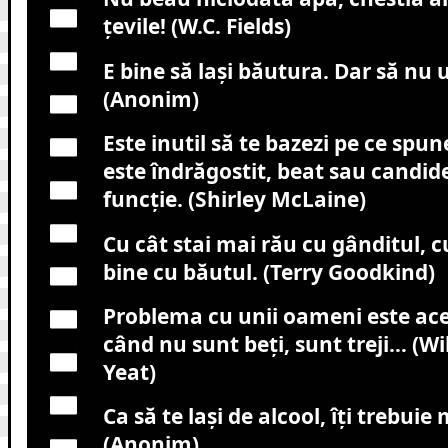
ţevile! (W.C. Fields)
E bine să laşi băutura. Dar să nu u
(Anonim)
Este inutil să te bazezi pe ce spu
este îndrăgostit, beat sau candid
funcţie. (Shirley McLaine)
Cu cât stai mai rău cu gânditul, c
bine cu băutul. (Terry Goodkind)
Problema cu unii oameni este ace
când nu sunt beţi, sunt treji… (Wi
Yeat)
Ca să te laşi de alcool, îţi trebuie
(Anonim)