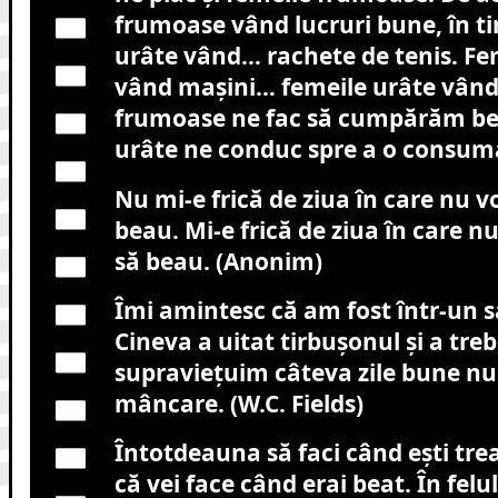
frumoase vând lucruri bune, în t
urâte vând… rachete de tenis. F
vând maşini… femeile urâte vând
frumoase ne fac să cumpărăm be
urâte ne conduc spre a o consuma
Nu mi-e frică de ziua în care nu v
beau. Mi-e frică de ziua în care n
să beau. (Anonim)
Îmi amintesc că am fost într-un sa
Cineva a uitat tirbuşonul şi a treb
supravieţuim câteva zile bune nu
mâncare. (W.C. Fields)
Întotdeauna să faci când eşti trea
că vei face când erai beat. În felu