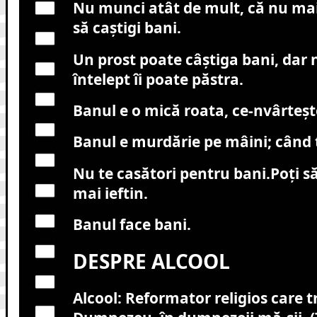
Nu munci atât de mult, că nu ma
să caştigi bani.
Un prost poate câştiga bani, dar
întelept îi poate păstra.
Banul e o mică roata, ce-nvârteş
Banul e murdărie pe mâini; când t
Nu te casători pentru bani.Poţi s
mai ieftin.
Banul face bani.
DESPRE ALCOOL
Alcool: Reformator religios care 