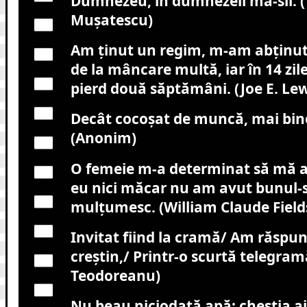
Dumnezeu, în dumnezeii mă-sii. 
Muşatescu)
Am ţinut un regim, m-am abţinut 
de la mâncare multă, iar în 14 zil
pierd două săptămâni. (Joe E. Lew
Decât cocoşat de muncă, mai bine
(Anonim)
O femeie m-a determinat să mă a
eu nici măcar nu am avut bunul-s
mulţumesc. (William Claude Field
Invitat fiind la cramă/ Am răspun
creştin,/ Printr-o scurtă telegramă
Teodoreanu)
Nu beau niciodată apă; chestia a