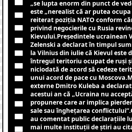
„se lupta enorm din punct de vede
este „nerealist că ar putea ocupa n
reiterat poziția NATO conform căr
privind negocierile cu Rusia revin
Kievului.Președintele ucrainean 
Zelenski a declarat în timpul su
la Vilnius din iulie că Kievul este 
întregul teritoriu ocupat de ruși și
niciodată de acord să cedeze terit
unui acord de pace cu Moscova.Mi
externe Dmitro Kuleba a declarat
acestui an că „Ucraina nu accept
propunere care ar implica pierdere
sale sau înghețarea conflictului”.
au comentat public declarațiile lu
mai multe instituții de știri au c