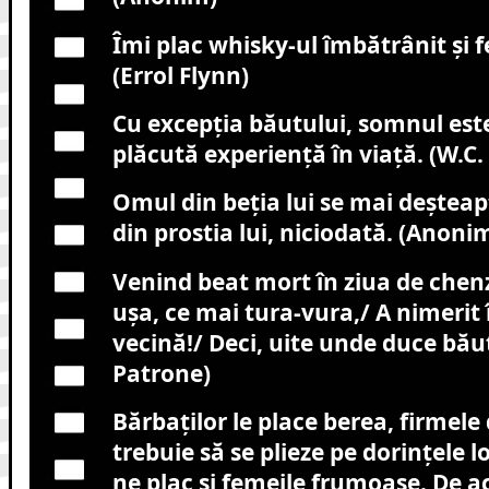
Îmi plac whisky-ul îmbătrânit şi f
(Errol Flynn)
Cu excepţia băutului, somnul est
plăcută experienţă în viaţă. (W.C. 
Omul din beţia lui se mai deşteap
din prostia lui, niciodată. (Anoni
Venind beat mort în ziua de chenz
uşa, ce mai tura-vura,/ A nimerit î
vecină!/ Deci, uite unde duce bă
Patrone)
Bărbaţilor le place berea, firmele
trebuie să se plieze pe dorinţele lor
ne plac şi femeile frumoase. De a