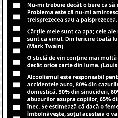
Nu-mi trebuie decât o bere ca să
Problema este că nu-mi amintesc
treisprezecea sau a paisprezecea
Cărţile mele sunt ca apa; cele ale
sunt ca vinul. Din fericire toată 
(Mark Twain)
O sticlă de vin conţine mai multă f
decât orice carte din lume. (Louis
Alcoolismul este responsabil pent
accidentele auto, 80% din cazuril
domestică, 30% din sinucideri, 60
abuzurilor asupra copiilor, 65% di
înec. Se estimează că dacă o feme
îmbolnăveşte, soţul acesteia o va 