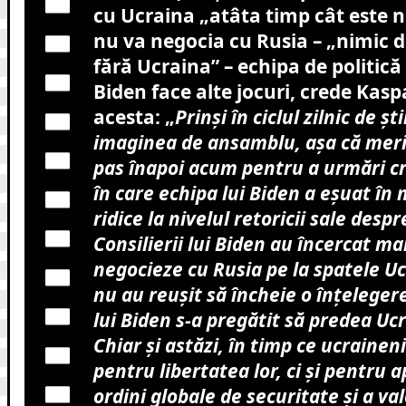
cu Ucraina „atâta timp cât este n
nu va negocia cu Rusia – „nimic 
fără Ucraina” – echipa de politică
Biden face alte jocuri, crede Kasp
acesta: „
Prinși în ciclul zilnic de ș
imaginea de ansamblu, așa că meri
pas înapoi acum pentru a urmări c
în care echipa lui Biden a eșuat în
ridice la nivelul retoricii sale desp
Consilierii lui Biden au încercat mai
negocieze cu Rusia pe la spatele Uc
nu au reușit să încheie o înțeleger
lui Biden s-a pregătit să predea Uc
Chiar și astăzi, în timp ce ucraineni
pentru libertatea lor, ci și pentru 
ordini globale de securitate și a val