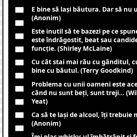
E bine să laşi băutura. Dar să nu u
(Anonim)
Este inutil să te bazezi pe ce spu
este îndrăgostit, beat sau candid
funcţie. (Shirley McLaine)
Cu cât stai mai rău cu gânditul, c
bine cu băutul. (Terry Goodkind)
Problema cu unii oameni este ace
când nu sunt beţi, sunt treji… (Wi
Yeat)
Ca să te laşi de alcool, îţi trebuie
(Anonim)
Îmi plac whisky-ul îmbătrânit şi f