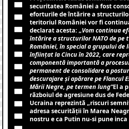
securitatea României a fost conso
eforturile de întărire a structuri
teritoriul României vor fi continu
declarat acesta
:
„
Vom continua efo
întărire a structurilor NATO de pe t
României, în special a grupului de
înfiinţat la Cincu în 2022, care rep
componentă importantă a procesul
permanent de consolidare a posturi
descurajare şi apărare pe Flancul Es
Mării Negre, pe termen lung”
El a 
războiul de agresiune dus de Fede
Ucraina reprezintă „riscuri semnif
adresa securităţii în Marea Neag
nostru e ca Putin nu-si pune inca