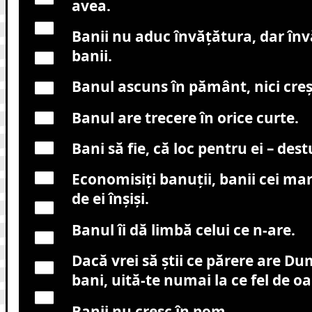
avea.
Banii nu aduc învăţătura, dar în
banii.
Banul ascuns în pământ, nici creşt
Banul are trecere în orice curte.
Bani să fie, că loc pentru ei – dest
Economisiţi banuţii, banii cei mar
de ei înşişi.
Banul îi dă limbă celui ce n-are.
Dacă vrei să ştii ce părere are D
bani, uită-te numai la ce fel de oa
Banii nu cresc în pom.