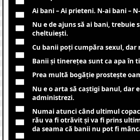
Ai bani – Ai prieteni. N-ai bani – N-
Nu e de ajuns să ai bani, trebuie să
cheltuieşti.
Cu banii poţi cumpăra sexul, dar
Banii şi tinereţea sunt ca apa în t
Prea multă bogăţie prosteşte oam
Nu e o arta să caştigi banul, dar e 
administrezi.
Numai atunci când ultimul copac 
rău va fi otrăvit şi va fi prins ult
da seama că banii nu pot fi mânca