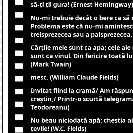
să-ţi ţii gura! (Ernest Hemingway
Nu-mi trebuie decât o bere ca să
Problema este că nu-mi amintesc
treisprezecea sau a paisprezecea
Cărţile mele sunt ca apa; cele ale
sunt ca vinul. Din fericire toată 
(Mark Twain)
mesc. (William Claude Fields)
Invitat fiind la cramă/ Am răspun
creştin,/ Printr-o scurtă telegramă
Teodoreanu)
Nu beau niciodată apă; chestia a
ţevile! (W.C. Fields)