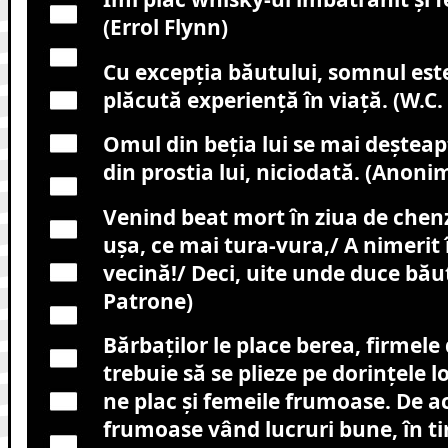
(Errol Flynn)
Cu excepţia băutului, somnul est
plăcută experienţă în viaţă. (W.C. 
Omul din beţia lui se mai deşteap
din prostia lui, niciodată. (Anoni
Venind beat mort în ziua de chenz
uşa, ce mai tura-vura,/ A nimerit î
vecină!/ Deci, uite unde duce bă
Patrone)
Bărbaţilor le place berea, firmele
trebuie să se plieze pe dorinţele lor
ne plac şi femeile frumoase. De a
frumoase vând lucruri bune, în t