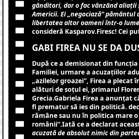
gânditori, dar o fac vânzând aliații 
Americii. Ei „negociază” pământul 
libertatea altor oameni într-o lume
consideră Kasparov.Firesc! Cei put
GABI FIREA NU SE DA DU
După ce a demisionat din funcția 
Familiei, urmare a acuzațiilor ad
„azilelor groazei”, Firea a plecat 
alături de soțul ei, primarul Flore
Grecia.Gabriela Firea a anunțat că
fi prematur să ies din politică. de
rămâne sau nu în politica mare o
românii”
.Iată ce a declarat aceas
acuzată de absolut nimic din partea