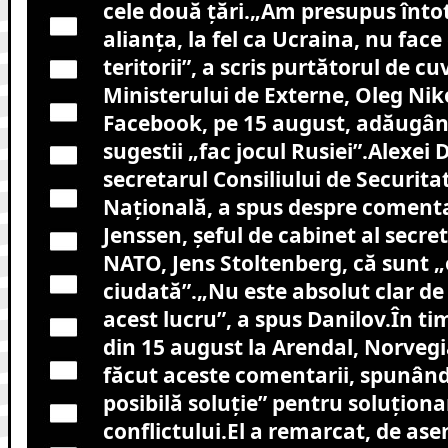
cele două țări.
„Am presupus înto
alianța, la fel ca Ucraina, nu fac
teritorii”, a scris purtătorul de cu
Ministerului de Externe, Oleg Nik
Facebook, pe 15 august, adăugând
sugestii „fac jocul Rusiei”.Alexei 
secretarul Consiliului de Securita
Națională, a spus despre comentar
Jenssen, șeful de cabinet al secre
NATO, Jens Stoltenberg, că sunt 
ciudată”.„Nu este absolut clar de 
acest lucru”, a spus Danilov.În ti
din 15 august la Arendal, Norvegi
făcut aceste comentarii, spunând 
posibilă soluție” pentru soluțion
conflictului.El a remarcat, de as