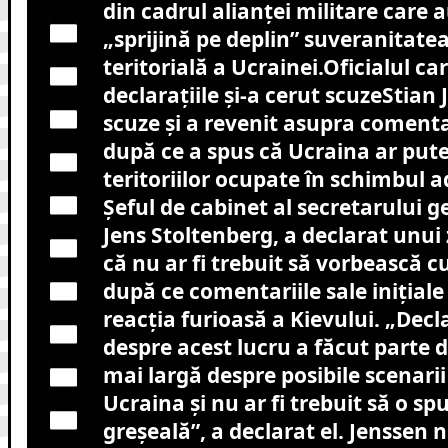
din cadrul alianței militare care
„sprijină pe deplin” suveranitatea
teritorială a Ucrainei.
Oficialul ca
declarațiile și-a cerut scuze
Stian 
scuze și a revenit asupra comentari
după ce a spus că Ucraina ar put
teritoriilor ocupate în schimbul a
Șeful de cabinet al secretarului g
Jens Stoltenberg, a declarat unui
că nu ar fi trebuit să vorbească c
după ce comentariile sale inițial
reacția furioasă a Kievului. „Dec
despre acest lucru a făcut parte d
mai largă despre posibile scenarii 
Ucraina și nu ar fi trebuit să o sp
greșeală”, a declarat el. Jenssen 