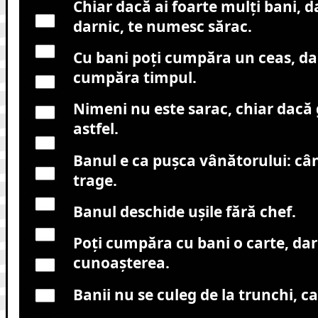
Chiar dacă ai foarte mulţi bani, d
darnic, te numesc sărac.
Cu bani poţi cumpăra un ceas, da
cumpăra timpul.
Nimeni nu este sarac, chiar dacă
astfel.
Banul e ca puşca vânătorului: câ
trage.
Banul deschide uşile fără chef.
Poţi cumpăra cu bani o carte, dar
cunoaşterea.
Banii nu se culeg de la trunchi, ca