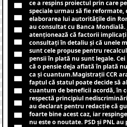
ce a respins proiectul prin care pe
speciale urmau să fie reformate, d
elaborarea lui autoritățile din R
au consultat cu Banca Mondială. 
atenționează că factorii implicați
consultați în detaliu și că unele 
sunt cele propuse pentru recalcu
pensii în plată nu sunt legale. Ce
că o pensie deja aflată în plată n
ca și cuantum.Magistraţii CCR ara
faptul că statul poate decide să a
cuantum de beneficii acordă, în co
respectă principiul nediscriminări
au declarat pentru redacție că g
foarte bine acest caz, iar resping
nu este o noutate. PSD și PNL au 