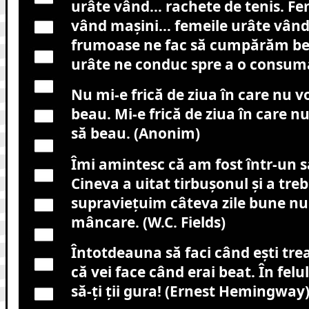
urâte vând… rachete de tenis. F
vând maşini… femeile urâte vând
frumoase ne fac să cumpărăm be
urâte ne conduc spre a o consuma
Nu mi-e frică de ziua în care nu v
beau. Mi-e frică de ziua în care n
să beau. (Anonim)
Îmi amintesc că am fost într-un sa
Cineva a uitat tirbuşonul şi a treb
supravieţuim câteva zile bune nu
mâncare. (W.C. Fields)
Întotdeauna să faci când eşti trea
că vei face când erai beat. În felu
să-ţi ţii gura! (Ernest Hemingway