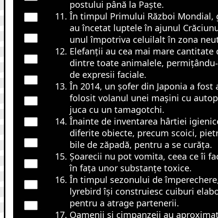
postului până la Paște.
În timpul Primului Război Mondial, g
au încetat luptele în ajunul Crăciunu
unul împotriva celuilalt în zona neut
Elefanții au cea mai mare cantitate 
dintre toate animalele, permițându-l
de expresii faciale.
În 2014, un șofer din Japonia a fos
folosit volanul unei mașini cu autop
juca cu un tamagotchi.
Înainte de inventarea hârtiei igieni
diferite obiecte, precum scoici, pie
bile de zăpadă, pentru a se curăța.
Șoarecii nu pot vomita, ceea ce îi fac
în fața unor substanțe toxice.
În timpul sezonului de împerechere,
lyrebird își construiesc cuiburi elab
pentru a atrage partenerii.
Oamenii și cimpanzeii au aproximat