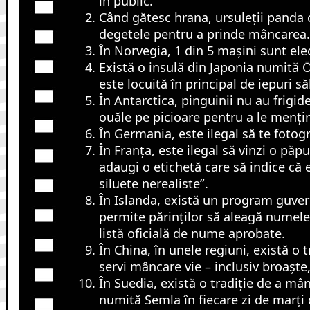
în public.
Când gătesc hrana, ursuleții panda c
degetele pentru a prinde mâncarea.
În Norvegia, 1 din 5 mașini sunt elec
Există o insulă din Japonia numită
este locuită în principal de iepuri săl
În Antarctica, pinguinii nu au frigide
ouăle pe picioare pentru a le menți
În Germania, este ilegal să te fotogr
În Franța, este ilegal să vinzi o păp
adaugi o etichetă care să indice că 
siluete nerealiste”.
În Islanda, există un program guve
permite părinților să aleagă numele 
listă oficială de nume aprobate.
În China, în unele regiuni, există o t
servi mâncare vie – inclusiv broaște,
În Suedia, există o tradiție de a mân
numită Semla în fiecare zi de marți