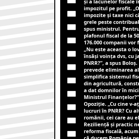
şi a lacunelor fiscale 
impozitul pe profit. „
impozite şi taxe nici 
grele peste contribuabi
spus ministrul. Pentru
plafonul fiscal de la 5
176.000 companii vor fi
„Nu este aceasta o lov
însăşi voinţa dvs, cu j
PNRR?”, a spus Boloș. 
prevede eliminarea alt
simplifica sistemul fis
din agricultură, constr
a dat domnilor în mici
Ministrul Finanţelor?”
Opoziție. „Cu cine v-a
lucruri în PNRR? Cu alt
românii, cei care au e
Rezilienţă şi practic
reforma fiscală, acum 
că ducem România pe m