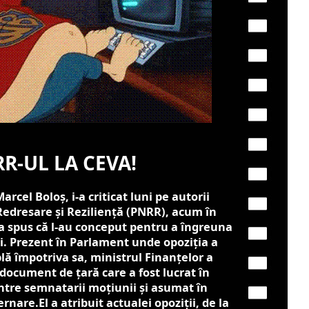
RR-UL LA CEVA!
arcel Boloș, i-a criticat luni pe autorii
Redresare și Reziliență (PNRR), acum în
 a spus că l-au conceput pentru a îngreuna
i. Prezent în Parlament unde opoziția a
ă împotriva sa, ministrul Finanțelor a
document de țară care a fost lucrat în
intre semnatarii moţiunii şi asumat în
rnare.El a atribuit actualei opoziții, de la