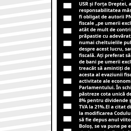
USR și Forța Dreptei,
responsabilitatea măsu
fi obligat de autorii 
fiscale „pe umerii exc
atât de mult de contrib
prăpastie cu adevărat,
numai cheltuielile pub
despre acest lucru, sa
fiscală. Aţi preferat s
de bani pe umerii excl
treacăt să amintiţi de
acesta al evaziunii fi
activitate ale economi
Parlamentului. În schi
păstreze cota unică d
8% pentru dividende ș
TVA la 21%.El a citat d
la modificarea Codului
să fie depus anul viito
Boloș, se va pune pe e