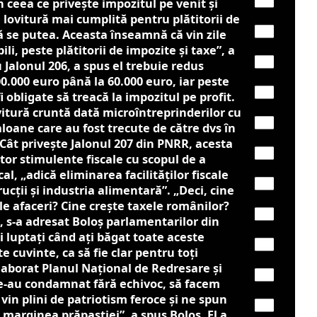
în ceea ce priveşte impozitul pe venit și
O lovitură mai cumplită pentru plătitorii de
că se putea. Aceasta înseamnă că vin zile
li, peste plătitorii de impozite şi taxe”, a
 Jalonul 206, a spus el trebuie redus
00.000 euro până la 60.000 euro, iar peste
 obligate să treacă la impozitul pe profit.
itură cruntă dată microîntreprinderilor cu
aloane care au fost trecute de către dvs în
Cât privește Jalonul 207 din PNRR, acesta
or stimulente fiscale cu scopul de a
cal, „adică eliminarea facilităţilor fiscale
ucţii şi industria alimentară”. „Deci, cine
le afaceri? Cine creşte taxele românilor?
, s-a adresat Boloș parlamentarilor din
ţi luptaţi când aţi băgat toate aceste
e cuvinte, ca să fie clar pentru toţi
laborat Planul Naţional de Redresare şi
 ne-au condamnat fără echivoc, să facem
vin plini de patriotism feroce şi ne spun
arginea prăpastiei”, a spus Boloș. El a