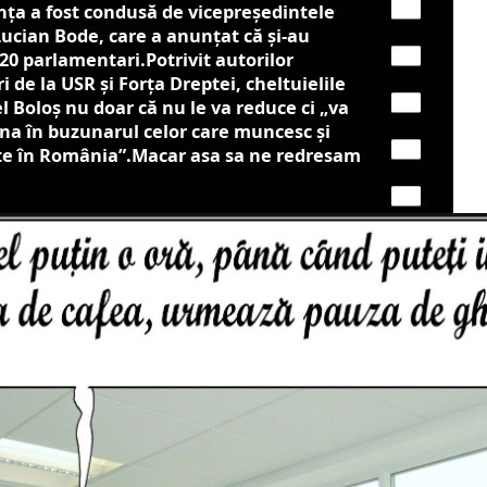
nţa a fost condusă de vicepreşedintele
ucian Bode, care a anunţat că şi-au
20 parlamentari.Potrivit autorilor
 de la USR și Forţa Dreptei, cheltuielile
l Boloş nu doar că nu le va reduce ci „va
a în buzunarul celor care muncesc şi
ite în România”.Macar asa sa ne redresam