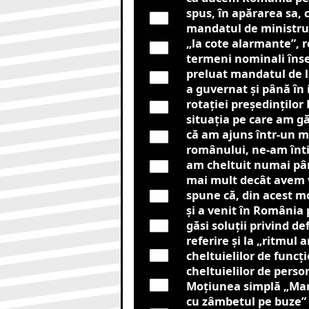
spus, în apărarea sa, 
mandatul de ministru a
„la cote alarmante”, r
termeni nominali înse
preluat mandatul de l
a guvernat și până în 
rotației președinților
situaţia pe care am gă
că am ajuns într-un 
românului, ne-am înti
am cheltuit numai pân
mai mult decât avem ve
spune că, din acest mo
și a venit în România 
găsi soluții privind de
referire și la „ritmul
cheltuielilor de funcţi
cheltuielilor de perso
Moţiunea simplă „Marc
cu zâmbetul pe buze” a