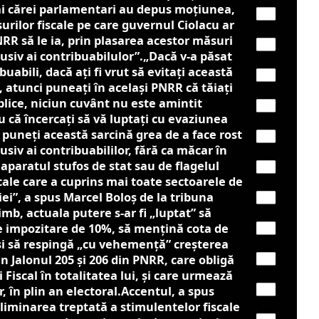
 ai cărei parlamentari au depus moțiunea,
rilor fiscale pe care guvernul Ciolacu ar
PNRR să le ia, prin plasarea acestor măsuri
lusiv ai contribuabilulor”.„Dacă v-a păsat
uabili, dacă aţi fi vrut să evitaţi această
 atunci puneaţi în acelaşi PNRR că tăiaţi
lice, niciun cuvânt nu este amintit
u că încercaţi să vă luptaţi cu evaziunea
ă puneţi această sarcină grea de a face rost
usiv ai contribuabililor, fără ca măcar în
 aparatul stufos de stat sau de flagelul
scale care a cuprins mai toate sectoarele de
ei”, a spus Marcel Boloș de la tribuna
mb, actuala putere s-ar fi „luptat” să
e impozitare de 10%, să menţină cota de
i să respingă „cu vehemenţă” creşterea
in Jalonul 205 și 206 din PNRR, care obligă
 Fiscal în totalitatea lui, și care urmează
r, în plin an electoral.Accentul, a spus
liminarea treptată a stimulentelor fiscale