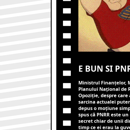
E BUN SI PN
Ministrul Finanțelor, M
Planului Național de 
Opoziție, despre care
sarcina actualei puter
depus o moțiune simpl
spus că PNRR este un 
secret chiar de unii d
timp ce ei erau la guve