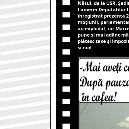
Năsui, de la USR. Şedi
Camerei Deputaţilor L
înregistrat prezenţa 2
moțiunii, parlamentari
au explodat, iar Marce
pune și mai adânc mân
plătesc taxe şi impoz
si noi!