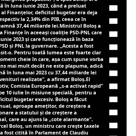
că în luna iunie 2023, când a preluat
l Finanţelor, deficitul bugetar era deja
espectiv la 2,34% din PIB, ceea ce în
amnă 37,44 miliarde lei.Ministrul Boloș a
a Finanțe în aceeași coaliție PSD-PNL care
iunie 2023 și care funcționează în baza
 PSD și PNL la guvernare. „Acesta a fost
sit-o. Pentru toată lumea este foarte clar
moment cheie în care, aşa cum spune vorba
ns mai mult decât ne este plapuma, adică
ă în luna mai 2023 cu 37,44 miliarde lei
nituri realizate”, a afirmat Boloş.El
tiv, Comisia Europeană „s-a activat rapid”
pe 10 iulie în misiune specială, pentru a
ficitul bugetar excesiv. Boloș a făcut
 anual, aproape ameţitor, de creştere a
onare a statului și de creștere a
nal, care au ajuns la „cote alarmante”.
el Boloş, un ministru care creşte taxele
 fost citită în Parlament de Claudiu