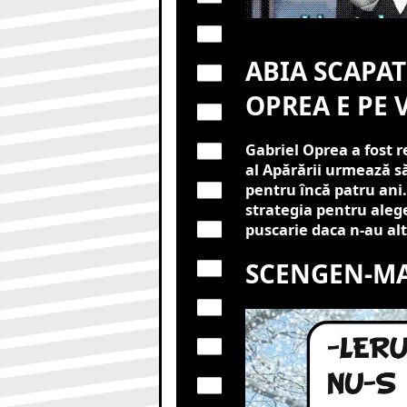
ABIA SCAPAT
OPREA E PE 
Gabriel Oprea a fost r
al Apărării urmează să
pentru încă patru ani.
strategia pentru aleger
puscarie daca n-au alt
SCENGEN-MA