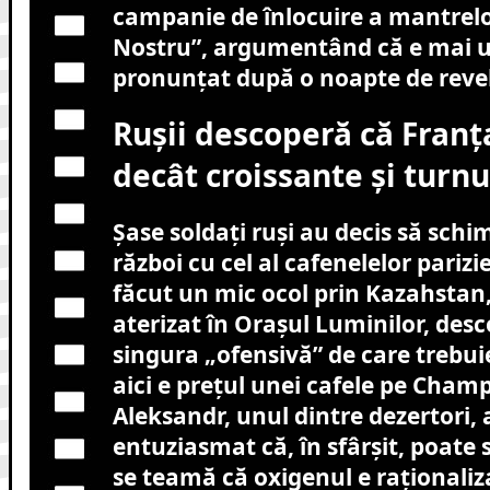
campanie de înlocuire a mantrelo
Nostru”, argumentând că e mai u
pronunțat după o noapte de revel
Rușii descoperă că Franț
decât croissante și turnur
Șase soldați ruși au decis să schi
război cu cel al cafenelelor pariz
făcut un mic ocol prin Kazahstan,
aterizat în Orașul Luminilor, des
singura „ofensivă” de care trebui
aici e prețul unei cafele pe Champ
Aleksandr, unul dintre dezertori, 
entuziasmat că, în sfârșit, poate s
se teamă că oxigenul e raționaliz