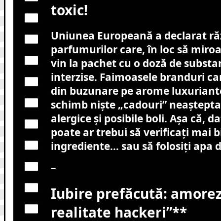
toxic!
Uniunea Europeană a declarat ră
parfumurilor care, în loc să miroa
vin la pachet cu o doză de substa
interzise. Faimoasele branduri ca
din buzunare pe arome luxuriante
schimb niște „cadouri” neașteptat
alergice și posibile boli. Așa că, da
poate ar trebui să verificați mai b
ingrediente… sau să folosiți apa d
–
Iubire prefăcută: amorezi
realitate hackeri”**