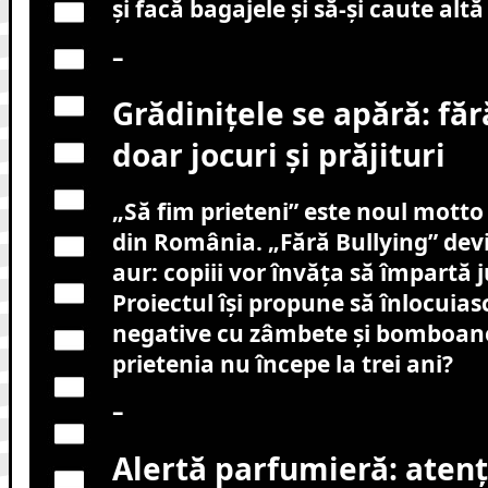
și facă bagajele și să-și caute alt
–
Grădinițele se apără: făr
doar jocuri și prăjituri
„Să fim prieteni” este noul motto 
din România. „Fără Bullying” dev
aur: copiii vor învăța să împartă 
Proiectul își propune să înlocuias
negative cu zâmbete și bomboane.
prietenia nu începe la trei ani?
–
Alertă parfumieră: atenț