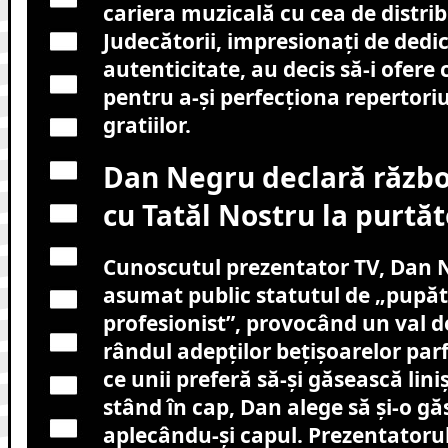
cariera muzicală cu cea de distrib
Judecătorii, impresionați de dedi
autenticitate, au decis să-i ofere
pentru a-și perfecționa repertoriu
gratiilor.
Dan Negru declară războ
cu Tatăl Nostru la purtăt
Cunoscutul prezentator TV, Dan N
asumat public statutul de „pupă
profesionist”, provocând un val d
rândul adepților bețișoarelor par
ce unii preferă să-și găsească lini
stând în cap, Dan alege să și-o g
aplecându-și capul. Prezentatorul