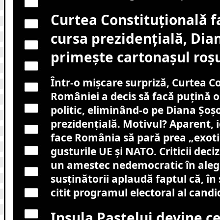
Curtea Constituțională f
cursa prezidențială, Dia
primește cartonașul roș
Într-o mișcare surpriză, Curtea C
României a decis să facă puțină or
politic, eliminând-o pe Diana Șoș
prezidențială. Motivul? Aparent, i
face România să pară prea „exoti
gusturile UE și NATO. Criticii deciz
un amestec nedemocratic în alege
susținătorii aplaudă faptul că, în 
citit programul electoral al candid
Insula Paștelui devine c