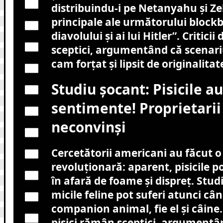
distribuindu-i pe Netanyahu și Zel
principale ale următorului blockbu
diavolului și ai lui Hitler”. Criticii
sceptici, argumentând că scenari
cam forțat și lipsit de originalitat
Studiu șocant: Pisicile au
sentimente! Proprietari
neconvinși
Cercetătorii americani au făcut o
revoluționară: aparent, pisicile p
în afară de foame și dispreț. Stud
micile feline pot suferi atunci câ
companion animal, fie el și câine.
pisici rămân sceptici, argumentâ