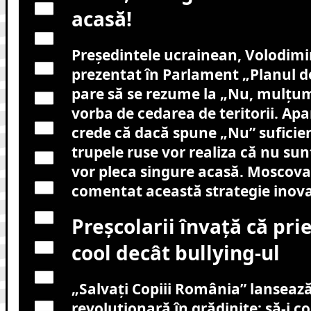
acasă!
Președintele ucrainean, Volodimir
prezentat în Parlament „Planul de
pare să se rezume la „Nu, mulțum
vorba de cedarea de teritorii. Apa
crede că dacă spune „Nu” suficie
trupele ruse vor realiza că nu sun
vor pleca singure acasă. Moscova
comentat această strategie inov
Preșcolarii învață că pri
cool decât bullying-ul
„Salvați Copiii România” lanseaz
revoluționară în grădinițe: să-i c