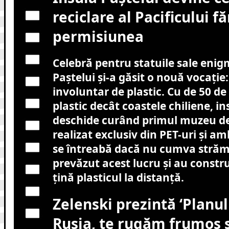
reciclare al Pacificului f
permisiunea
Celebră pentru statuile sale enig
Paștelui și-a găsit o nouă vocație
involuntar de plastic. Cu de 50 de
plastic decât coastele chiliene, i
deschide curând primul muzeu d
realizat exclusiv din PET-uri și am
se întreabă dacă nu cumva strămo
prevăzut acest lucru și au constru
țină plasticul la distanță.
Zelenski prezintă ‘Planul 
Rusia, te rugăm frumos s