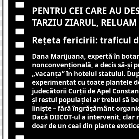
PENTRU CEI CARE AU DE
TARZIU ZIARUL, RELUAM 
Rețeta fericirii: traficul
Dana Marijuana, expertă în bota
nonconvențională, a decis să-și 
„vacanța” în hotelul statului. Du
experimentat cu toate plantele de 
judecătorii Curții de Apel Consta
și restul populației ar trebui să b
liniște – fără îngrășământ organi
Dacă DIICOT-ul a intervenit, clar
doar de un ceai din plante exotic