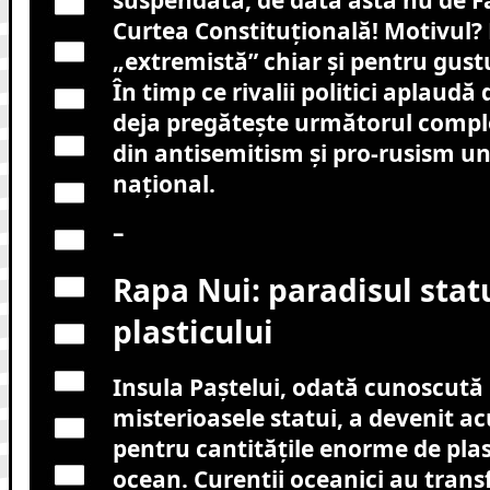
suspendată, de data asta nu de F
Curtea Constituțională! Motivul?
„extremistă” chiar și pentru gust
În timp ce rivalii politici aplaudă
deja pregătește următorul compl
din antisemitism și pro-rusism u
național.
–
Rapa Nui: paradisul statui
plasticului
Insula Paștelui, odată cunoscută
misterioasele statui, a devenit a
pentru cantitățile enorme de plas
ocean. Curenții oceanici au trans