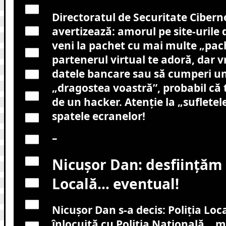
Directoratul de Securitate Cibern
avertizează: amorul pe site-urile 
veni la pachet cu mai multe „pac
partenerul virtual te adoră, dar vr
datele bancare sau să cumperi u
„dragostea voastră”, probabil că t
de un hacker. Atenție la „sufletel
spatele ecranelor!
–
Nicușor Dan: desființăm 
Locală… eventual!
Nicușor Dan s-a decis: Poliția Loca
înlocuită cu Poliția Națională, „m