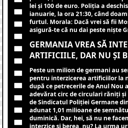
lei și 100 de euro. Poliția a desch
ianuarie, la ora 21:30, când doa
furtul. Morala: Dacă vrei să fii Mo
asigură-te că nu dai peste niște G
GERMANIA VREA SĂ INTE
ARTIFICIILE, DAR NU ȘI
Peste un milion de germani au se
pentru interzicerea artificiilor la 
după ce petrecerile de Anul Nou 
adevărat circ de circulari răniți și
de Sindicatul Poliției Germane din 
adunat 1,01 milioane de semnătu
duminică. Dar, hei, să nu ne facem
interzice și berea, nu? La urma ur