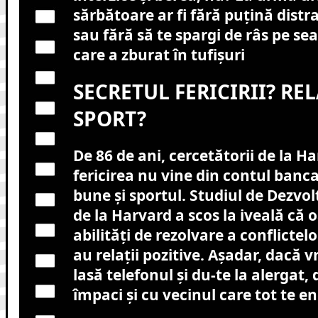
sărbătoare ar fi fără puțină distr
sau fără să te spargi de râs pe s
care a zburat în tufișuri
SECRETUL FERICIRII? REL
SPORT?
De 86 de ani, cercetătorii de la H
fericirea nu vine din contul bancar,
bune și sportul. Studiul de Dezvol
de la Harvard a scos la iveală că o
abilități de rezolvare a conflictelo
au relații pozitive. Așadar, dacă vrei
lasă telefonul și du-te la alergat, 
împaci și cu vecinul care tot te e