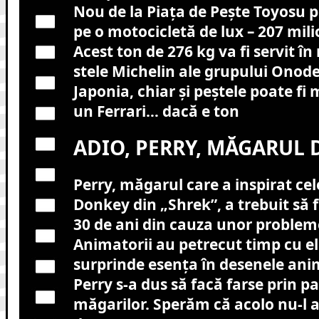
Nou de la Piața de Pește Toyosu pe
pe o motocicletă de lux – 207 mili
Acest ton de 276 kg va fi servit în
stele Michelin ale grupului Onode
Japonia, chiar și peștele poate f
un Ferrari… dacă e ton
ADIO, PERRY, MĂGARUL 
Perry, măgarul care a inspirat ce
Donkey din „Shrek”, a trebuit să f
30 de ani din cauza unor problem
Animatorii au petrecut timp cu el
surprinde esența în desenele an
Perry s-a dus să facă farse prin p
măgarilor. Sperăm că acolo nu-l 