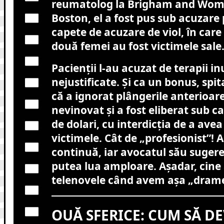
reumatolog la Brigham and Wome
Boston, el a fost pus sub acuzare
capete de acuzare de viol, în care
două femei au fost victimele sale
Pacienții l-au acuzat de terapii in
nejustificate. Și ca un bonus, spit
că a ignorat plângerile anterioar
nevinovat și a fost eliberat sub c
de dolari, cu interdicția de a ave
victimele. Cât de „profesionist”!
continuă, iar avocatul său sugere
putea lua amploare. Așadar, cine
telenovele când avem așa „drame”
OUĂ SFERICE: CUM SĂ DE