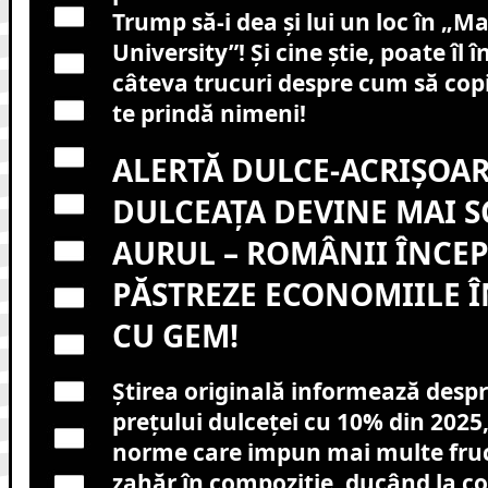
Trump să-i dea și lui un loc în „M
University”! Și cine știe, poate îl
câteva trucuri despre cum să copi
te prindă nimeni!
ALERTĂ DULCE-ACRIȘOAR
DULCEAȚA DEVINE MAI 
AURUL – ROMÂNII ÎNCEP 
PĂSTREZE ECONOMIILE 
CU GEM!
Știrea originală informează despr
prețului dulceței cu 10% din 2025,
norme care impun mai multe fruc
zahăr în compoziție, ducând la co