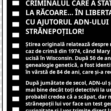
CRIMINALUL CARE A STAT
LA RĂCOARE… ÎN LIBERTA
CU AJUTORUL ADN-ULUI
STRĂNEPOȚILOR!
Știrea originală relatează despre
caz de crimă din 1974, când Mary K
ucisă în Wisconsin. După 50 de ani
genealogie genetică, a fost identif
în vârstă de 84 de ani, care și-a 
După jumătate de secol, ADN-ul ș
mai bine decât toți detectivii la u
probabil credea că a scăpat, dar n
strănepoții lui vor face un test ge
curiozitate și-l vor trimite direct 