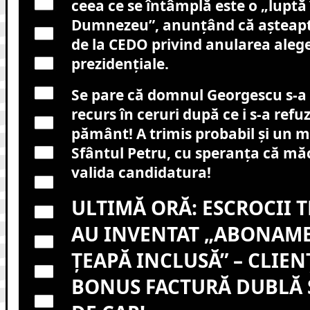
ceea ce se întâmplă este o „luptă
Dumnezeu”, anunțând că așteapt
de la CEDO privind anularea alege
prezidențiale.
Se pare că domnul Georgescu s-a 
recurs în ceruri după ce i s-a refu
pământ! A trimis probabil și un 
Sfântul Petru, cu speranța că măc
valida candidatura!
ULTIMĂ ORĂ: ESCROCII 
AU INVENTAT „ABONAM
ȚEAPĂ INCLUSĂ” – CLIEN
BONUS FACTURĂ DUBLĂ 