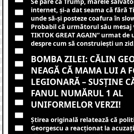
Se pare că Trump, marele salvator
internet, și-a dat seama că fără 
unde să-și posteze coafura în slo
Probabil că următorul său mesaj 
TIKTOK GREAT AGAIN” urmat de u
despre cum să construiești un zid
BOMBA ZILEI: CĂLIN GE
NEAGĂ CĂ MAMA LUI A F
LEGIONARĂ – SUSȚINE C
FANUL NUMĂRUL 1 AL
UNIFORMELOR VERZI!
Știrea originală relatează că polit
Georgescu a reacționat la acuzaț