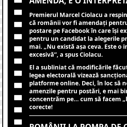
AMENDĂ, E O INTERPRET
Premierul Marcel Ciolacu a respin
că românii vor fi amendați pentr
postare pe Facebook în care își e
pentru un candidat la alegerile pr
mai. „Nu există așa ceva. Este o 
excesivă”, a spus Ciolacu.
El a subliniat că modificările făc
legea electorală vizează sancțion
platforme online. Deci, în loc să
amenzile pentru postări, e mai bi
concentrăm pe… cum să facem „lik
corecte!
ROMÂNII LA POMPA DE