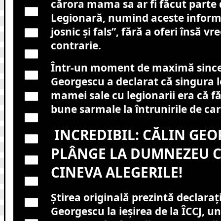
cărora mama sa ar fi făcut parte
Legionară, numind aceste informa
josnic și fals”, fără a oferi însă v
contrarie.
Într-un moment de maximă since
Georgescu a declarat că singura 
mamei sale cu legionarii era că f
bune sarmale la întrunirile de car
INCREDIBIL: CĂLIN GEO
PLÂNGE LA DUMNEZEU CĂ
CINEVA ALEGERILE!
Știrea originală prezintă declarații
Georgescu la ieșirea de la ÎCCJ, u