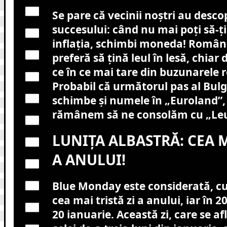
Se pare că vecinii noștri au desco
succesului: când nu mai poți să-ți
inflația, schimbi moneda! Români
preferă să țină leul în lesă, chia
ce în ce mai tare din buzunarele 
Probabil că următorul pas al Bulgar
schimbe și numele în „Euroland”, 
rămânem să ne consolăm cu „Leu
LUNIȚA ALBASTRĂ: CEA M
A ANULUI!
Blue Monday este considerată, cu t
cea mai tristă zi a anului, iar în 
20 ianuarie. Această zi, care se af