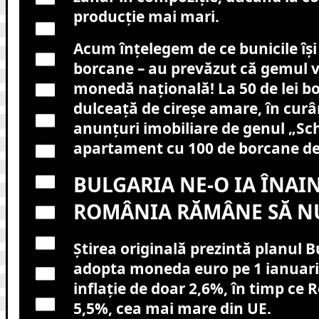
producție mai mari.
Acum înțelegem de ce bunicile își
borcane – au prevăzut că gemul 
monedă națională! La 50 de lei b
dulceață de cireșe amare, în cu
anunțuri imobiliare de genul „S
apartament cu 100 de borcane d
BULGARIA NE-O IA ÎNAI
ROMÂNIA RĂMÂNE SĂ NU
Știrea originală prezintă planul B
adopta moneda euro pe 1 ianuari
inflație de doar 2,6%, în timp ce
5,5%, cea mai mare din UE.