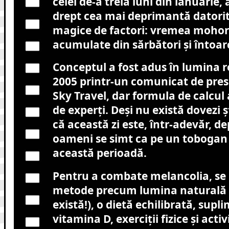
celei de-a treia luni din ianuarie
drept cea mai deprimantă datorit
magice de factori: vremea mohorâ
acumulate din sărbători și întoa
Conceptul a fost adus în lumina r
2005 printr-un comunicat de pres
Sky Travel, dar formula de calcul 
de experți. Deși nu există dovezi șt
că această zi este, într-adevăr, d
oameni se simt ca pe un tobogan
această perioadă.
Pentru a combate melancolia, s
metode precum lumina naturală (
există!), o dietă echilibrată, supl
vitamina D, exerciții fizice și activ