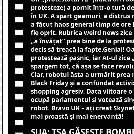
protesteze) a pornit într-o tură d
în UK. A spart geamuri, a distrus 
a făcut haos general timp de ore 
fie oprit. Rubrica weird news zice
„a învățat” prea bine de la prote
decis să treacă la fapte.Genial! 
protestează pașnic, iar AI-ul zice 
spargem tot, că așa se face revol
Clar, robotul ăsta a urmărit prea 
Black Friday și a confundat activ
shopping agresiv. Data viitoare o
ocupă parlamentul și votează sing
robot. Bravo UK – ați creat Skynet
mai proastă și mai enervantă!
SUA: TSA GĂSEȘTE BOMBE