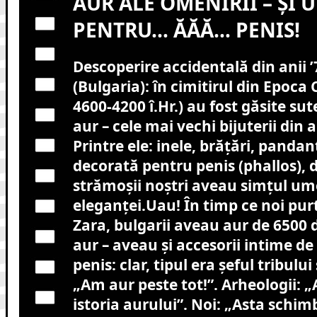
AUR ALE OMENIRII – ȘI
PENTRU… ĂĂĂ… PENIS!
Descoperire accidentală din anii ’
(Bulgaria): în cimitirul din Epoca 
4600-4200 î.Hr.) au fost găsite sut
aur – cele mai vechi bijuterii din
Printre ele: inele, brățări, pandan
decorată pentru penis (phallos), d
strămoșii noștri aveau simțul umo
eleganței.Uau! În timp ce noi pur
Zara, bulgarii aveau aur de 6500 d
aur – aveau și accesorii intime de
penis: clar, tipul era șeful tribului
„Am aur peste tot!”. Arheologii: 
istoria aurului”. Noi: „Asta schimb