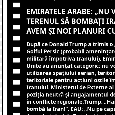
EMIRATELE ARABE: „NU 
TERENUL SĂ BOMBAȚI IR
AVEM ȘI NOI PLANURI CU
După ce Donald Trump a trimis o
Golful Persic (probabil amenințar
militară împotriva Iranului), Emi
Unite au anunțat categoric: nu v
utilizarea spațiului aerian, terito
teritoriale pentru acțiuni ostile 
Iranului. Ministerul de Externe a
poziția neutră și angajamentul de 
în conflicte regionale.Trump: „Ha
bombă la Iran!”. EAU: „Nu pe capu