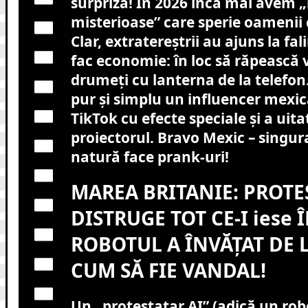
surpriză! În 2026 încă mai avem 
misterioase” care sperie oamenii c
Clar, extratereștrii au ajuns la f
fac economie: în loc să răpească v
drumeți cu lanterna de la telefon
pur și simplu un influencer mexic
TikTok cu efecte speciale și a uita
proiectorul. Bravo Mexic – singur
natură face prank-uri!
MAREA BRITANIE: PROTE
DISTRUGE TOT CE-I iese 
ROBOTUL A ÎNVĂȚAT DE 
CUM SĂ FIE VANDAL!
Un „protestatar AI” (adică un ro