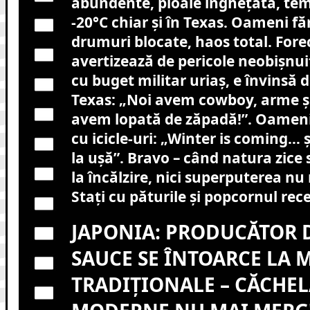
abundente, ploaie înghețată, tem
-20°C chiar și în Texas. Oameni fă
drumuri blocate, haos total. Forec
avertizează de pericole neobișnui
cu buget militar uriaș, e învinsă de
Texas: „Noi avem cowboy, arme și 
avem lopată de zăpadă!”. Oamenii
cu icicle-uri: „Winter is coming… ș
la ușă”. Bravo – când natura zice s
la încălzire, nici superputerea nu
Stați cu păturile și popcornul rece
JAPONIA: PRODUCĂTOR 
SAUCE SE ÎNTOARCE LA 
TRADIȚIONALE – CĂCHEL