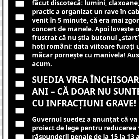
făcut discotecă: lumini, claxoane,
practic a organizat un rave în cab
venit în 5 minute, că era mai zg
concert de manele. Apoi lovește o p
frustrat că nu știa butonul „start
hoți români: data viitoare furați 
măcar pornește cu manivela! Aust
acum.
SUEDIA VREA ÎNCHISOARE
ANI – CĂ DOAR NU SUNT
CU INFRACȚIUNI GRAVE!
Guvernul suedez a anunțat că va
proiect de lege pentru reducerea 
răspunderii penale de la 15 la 13 a