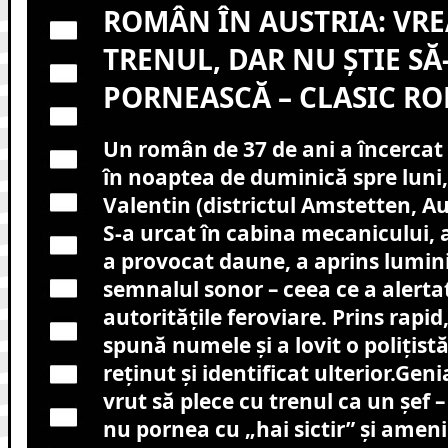
ROMÂN ÎN AUSTRIA: VRE
TRENUL, DAR NU ȘTIE SĂ
PORNEASCĂ – CLASIC R
Un român de 37 de ani a încercat 
în noaptea de duminică spre luni,
Valentin (districtul Amstetten, Au
S-a urcat în cabina mecanicului, 
a provocat daune, a aprins luminil
semnalul sonor – ceea ce a alerta
autoritățile feroviare. Prins rapid,
spună numele și a lovit o polițistă
reținut și identificat ulterior.Gen
vrut să plece cu trenul ca un șef 
nu pornea cu „hai sictir” și ameni