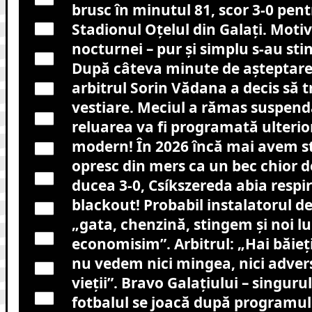
brusc în minutul 81, scor 3-0 pent
Stadionul Oțelul din Galați. Moti
nocturnei – pur și simplu s-au stin
După câteva minute de așteptare 
arbitrul Sorin Vădana a decis să t
vestiare. Meciul a rămas suspend
reluarea va fi programată ulterior
modern! În 2026 încă mai avem s
opresc din mers ca un bec chior de
ducea 3-0, Csíkszereda abia respira
blackout! Probabil instalatorul de 
„gata, chenzină, stingem și noi l
economisim”. Arbitrul: „Hai băieți,
nu vedem nici mingea, nici advers
vieții”. Bravo Galațiului – singuru
fotbalul se joacă după programul