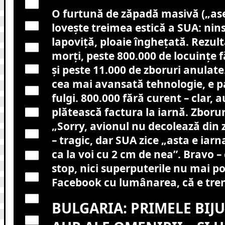
O furtună de zăpadă masivă („ased
lovește treimea estică a SUA: nin
lapoviță, ploaie înghețată. Rezult
morți, peste 800.000 de locuințe f
și peste 11.000 de zboruri anulat
cea mai avansată tehnologie, e pa
fulgi. 800.000 fără curent – clar, a
plătească factura la iarnă. Zborur
„Sorry, avionul nu decolează din 
– tragic, dar SUA zice „asta e iar
ca la voi cu 2 cm de nea”. Bravo –
stop, nici superputerile nu mai po
Facebook cu lumânarea, că e tre
BULGARIA: PRIMELE BIJU