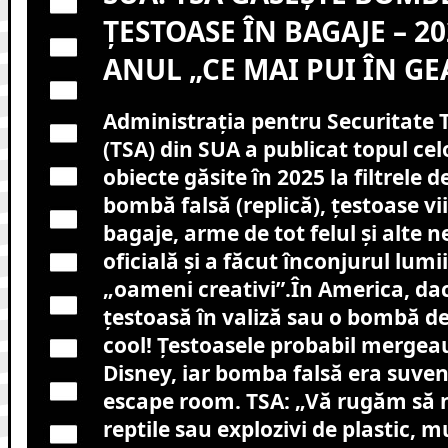
ȚESTOASE ÎN BAGAJE – 20
ANUL „CE MAI PUI ÎN G
Administrația pentru Securitate 
(TSA) din SUA a publicat topul ce
obiecte găsite în 2025 la filtrele d
bombă falsă (replică), țestoase vi
bagaje, arme de tot felul și alte n
oficială și a făcut înconjurul lum
„oameni creativi”.În America, dac
țestoasă în valiză sau o bombă de 
cool! Țestoasele probabil mergeau
Disney, iar bomba falsă era suven
escape room. TSA: „Vă rugăm să 
reptile sau explozivi de plastic, m