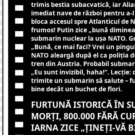
trimis bestia subacvatică, iar Ali
imediat nave de război pentru a-l 
bloca accesul spre Atlanticul de 
frumos! Putin zice „bună diminea
submarin nuclear la ușa NATO. G
„Bună, ce mai faci? Vrei un pingu
NATO aleargă după el ca poliția 
tren din Austria. Probabil submar
„Eu sunt invizibil, haha!”. Lecție:
trimite un submarin să salute – 
bine decât un buchet de flori.
FURTUNĂ ISTORICĂ ÎN SU
MORȚI, 800.000 FĂRĂ CU
IARNA ZICE „ȚINEȚI-VĂ B