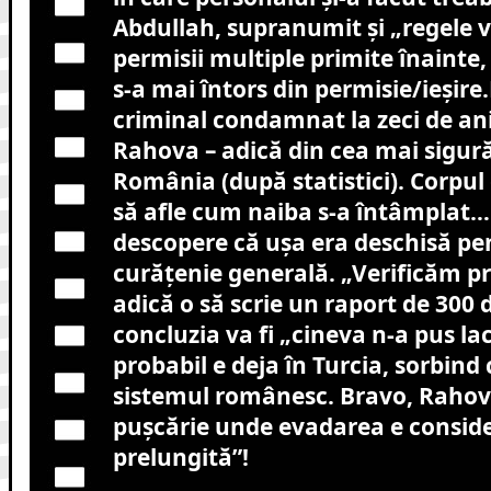
Abdullah, supranumit și „regele v
permisii multiple primite înainte,
s-a mai întors din permisie/ieșir
criminal condamnat la zeci de an
Rahova – adică din cea mai sigură
România (după statistici). Corpul
să afle cum naiba s-a întâmplat… 
descopere că ușa era deschisă pe
curățenie generală. „Verificăm pr
adică o să scrie un raport de 300 
concluzia va fi „cineva n-a pus la
probabil e deja în Turcia, sorbind 
sistemul românesc. Bravo, Rahov
pușcărie unde evadarea e consid
prelungită”!