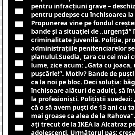
pentru infracțiuni grave – deschi
pentru pedepse cu închisoarea la
Propunerea vine pe fondul creșter
bande și a situației de „urgență” 
criminalitate juvenilă. Poliția, pro
administrațiile penitenciarelor 
planului.Suedia, țara cu cei mai c
lume, zice acum: „Gata cu joaca, d
pușcărie!”. Motiv? Bande de puști
ca la noi pe bloc. Deci soluția: băga
închisoare alături de adulți, să î
la profesioniști. Polițiștii suedez
că o să avem puști de 13 ani cu ta
mai groase ca alea de la Rahova”.
ați trecut de la IKEA la Alcatraz p
adolescenți. Următorul pas: creș