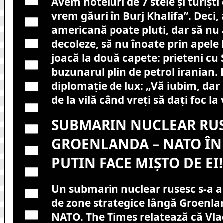
Avem hoteluri de 7 stele și turiști
vrem găuri în Burj Khalifa”. Deci
americană poate pluti, dar să nu 
decoleze, să nu înoate prin apele 
joacă la două capete: prieteni cu 
buzunarul plin de petrol iranian. 
diplomație de lux: „Vă iubim, dar
de la vilă când vreți să dați foc la 
SUBMARIN NUCLEAR RU
GROENLANDA – NATO ÎN 
PUTIN FACE MIȘTO DE EI!
Un submarin nuclear rusesc s-a a
de zone strategice lângă Groenlan
NATO. The Times relatează că Vla