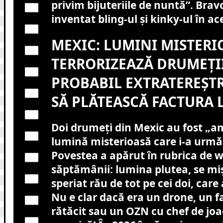
privim bijuteriile de nuntă”. Bravo
inventat bling-ul și kinky-ul în ac
MEXIC: LUMINI MISTERI
TERRORIZEAZĂ DRUMEȚII
PROBABIL EXTRATEREȘTR
SĂ PLĂTEASCĂ FACTURA 
Doi drumeți din Mexic au fost „a
lumină misterioasă care i-a urmăr
Povestea a apărut în rubrica de 
săptămânii: lumina plutea, se miș
speriat rău de tot pe cei doi, care
Nu e clar dacă era un drone, un fa
rătăcit sau un OZN cu chef de joa