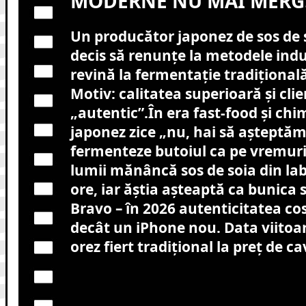
MODERNE NU MAI MERG
Un producător japonez de sos de 
decis să renunțe la metodele indus
revină la fermentație tradițional
Motiv: calitatea superioară și clie
„autentic”.În era fast-food și chi
japonez zice „nu, hai să așteptăm
fermenteze butoiul ca pe vremuri”.
lumii mănâncă sos de soia din lab
ore, iar ăștia așteaptă ca bunica 
Bravo – în 2026 autenticitatea co
decât un iPhone nou. Data viitoa
orez fiert tradițional la preț de ca