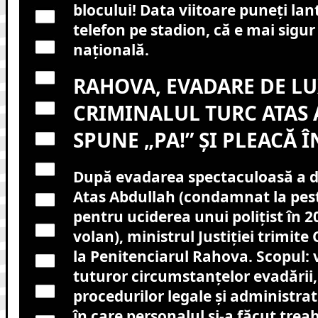
blocului! Data viitoare puneți lan
telefon pe stadion, că e mai sigu
națională.
RAHOVA, EVADARE DE LU
CRIMINALUL TURC ATAS
SPUNE „PA!” ȘI PLEACĂ 
După evadarea spectaculoasă a d
Atas Abdullah (condamnat la pest
pentru uciderea unui polițist în 2
volan), ministrul Justiției trimite
la Penitenciarul Rahova. Scopul: 
tuturor circumstanțelor evadării
procedurilor legale și administra
în care personalul și-a făcut trea