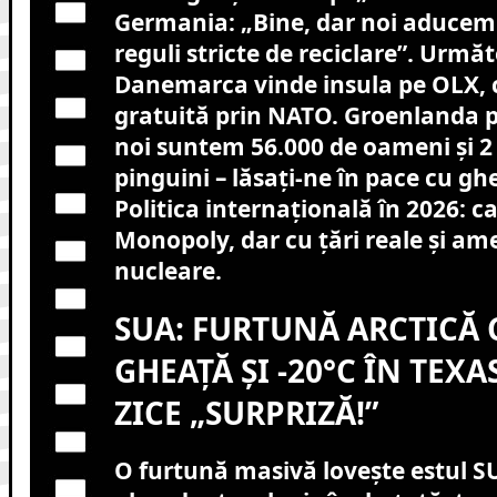
Germania: „Bine, dar noi aducem 
reguli stricte de reciclare”. Următ
Danemarca vinde insula pe OLX, c
gratuită prin NATO. Groenlanda pr
noi suntem 56.000 de oameni și 2
pinguini – lăsați-ne în pace cu gh
Politica internațională în 2026: ca
Monopoly, dar cu țări reale și am
nucleare.
SUA: FURTUNĂ ARCTICĂ 
GHEAȚĂ ȘI -20°C ÎN TEXA
ZICE „SURPRIZĂ!”
O furtună masivă lovește estul SU