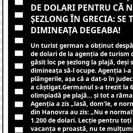
DE DOLARI PENTRU CĂ N
ȘEZLONG ÎN GRECIA: SE 
DIMINEAȚA DEGEABA!
Un turist german a obținut despă
de dolari de la agenția de turism
găsit loc pe șezlong la plajă, deși 
dimineața să-l ocupe. Agenția i-a
plângerile, așa că a dat-o în jude
a câștigat.Germanul s-a trezit la 6
olimpiadă pe plajă… și tot a răma
Agenția a zis „lasă, dom’le, e nor
din Hanovra au zis: „Nu e normal!”
1.200 de dolari. Lecție pentru toți 
vacanța e proastă, nu te mulțumi