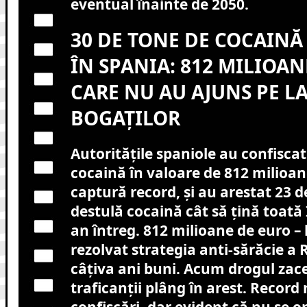
eventual înainte de 2050.
30 DE TONE DE COCAINĂ
ÎN SPANIA: 812 MILIOAN
CARE NU AU AJUNS PE L
BOGAȚILOR
Autoritățile spaniole au confiscat
cocaină în valoare de 812 milioan
captură record, și au arestat 23 
destulă cocaină cât să țină toată 
an întreg. 812 milioane de euro – b
rezolvat strategia anti-sărăcie a
câțiva ani buni. Acum drogul zace 
traficanții plâng în arest. Record
confiscări, dar evident că nu se o