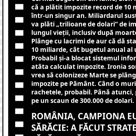
că a plătit impozite record de 10 
într-un singur an. Miliardarul susț
va plăti „trilioane de dolari” de i
lungul vieții, inclusiv după moar
Plânge cu lacrimi de aur că dă st
10 miliarde, cât bugetul anual al u
Probabil și-a blocat sistemul info
atâta calculat impozite. Ironia so
vrea să colonizeze Marte se plâng
impozite pe Pământ. Când o muri, f
rachetele, probabil. Până atunci
pe un scaun de 300.000 de dolari.
ROMÂNIA, CAMPIONA EU
SĂRĂCIE: A FĂCUT STRATE