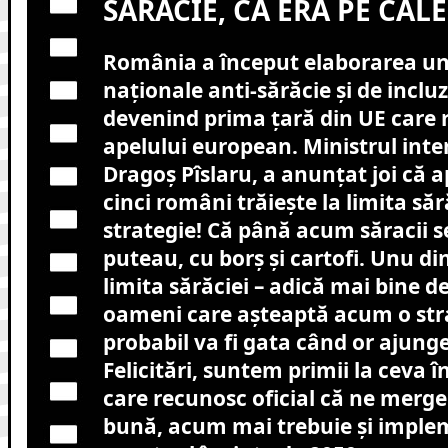
SĂRĂCIE, CĂ ERA PE CAL
România a început elaborarea une
naționale anti-sărăcie și de inclu
devenind prima țară din UE care
apelului european. Ministrul inte
Dragoș Pîslaru, a anunțat joi că 
cinci români trăiește la limita sără
strategie! Că până acum săracii 
puteau, cu borș și cartofi. Unu di
limita sărăciei – adică mai bine d
oameni care așteaptă acum o str
probabil va fi gata când or ajunge
Felicitări, suntem primii la ceva î
care recunosc oficial că ne merge
bună, acum mai trebuie și impl