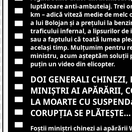
luptătoare anti-ambuteiaj. Trei o
km – adică viteză medie de melc ob
a lui Bolojan și a prețului la benz
traficului infernal, a lipsurilor de
sau a faptului că toată lumea plea
același timp. Mulțumim pentru r
ministru, acum așteptăm soluții 
puțin un video din elicopter.
DOI GENERALI CHINEZI, 
MINIȘTRI AI APĂRĂRII,
LA MOARTE CU SUSPENDa
CORUPȚIA SE PLĂTEȘTE…
Foștii miniștri chinezi ai apărării 