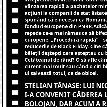
vânzarea rapidă a pachetelor min
acțiuni la companii de stat listate
spunând că e necesar ca România
fonduri europene din PNRR.Adică 
repede ce-a mai rămas ca să bifez
europene. „Procedură rapidă” – su
reducerile de Black Friday. Cine c
băieții deștepți care așteptau cu 
Cetățeanul de rând? O să afle când
curent mai mult sau când o citi b
ul salvează totul, ca de obicei.
STELIAN TĂNASE: LUI N
I-A CONVENIT CĂDEREA 
BOLOJAN, DAR ACUM A 