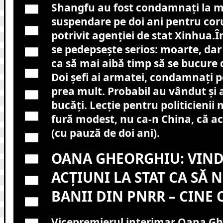
Shangfu au fost condamnați la m
suspendare pe doi ani pentru cor
potrivit agenției de stat Xinhua.Î
se pedepsește serios: moarte, da
ca să mai aibă timp să se bucure 
Doi șefi ai armatei, condamnați p
prea mult. Probabil au vândut și 
bucăți. Lecție pentru politicienii n
fură modest, nu ca-n China, că ac
(cu pauză de doi ani).
OANA GHEORGHIU: VIN
ACȚIUNI LA STAT CA SĂ 
BANII DIN PNRR – CINE 
Vicepremierul interimar Oana G