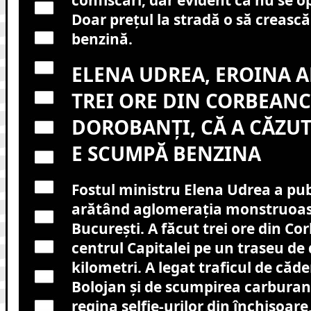
Doar prețul la stradă o să crească
benzină.
ELENA UDREA, EROINA A
TREI ORE DIN CORBEANC
DOROBANȚI, CĂ A CĂZUT
E SCUMPĂ BENZINA
Fostul ministru Elena Udrea a pub
arătând aglomerația monstruoasă 
București. A făcut trei ore din C
centrul Capitalei pe un traseu de
kilometri. A legat traficul de căd
Bolojan și de scumpirea carburan
regina selfie-urilor din închisoar