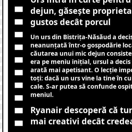
dejun, găsește proprieta
gustos decât porcul
Un urs din Bistrița-Năsăud a decis
neanunțată într-o gospodărie loca
căutarea unui mic dejun consisten
era pe meniu inițial, ursul a decis
arată mai apetisant. O lecție im
toți: dacă un urs vine la tine în cu
cale. S-ar putea să confunde ospit
meniul.
Ryanair descoperă că turi
mai creativi decât crede