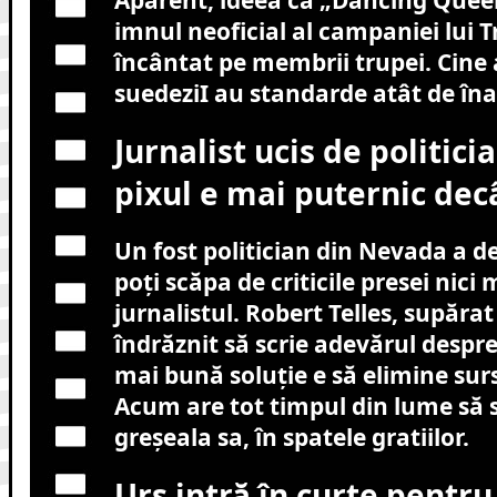
Aparent, ideea ca „Dancing Quee
imnul neoficial al campaniei lui 
încântat pe membrii trupei. Cine a
suedeziI au standarde atât de îna
Jurnalist ucis de politic
pixul e mai puternic decâ
Un fost politician din Nevada a 
poți scăpa de criticile presei ni
jurnalistul. Robert Telles, supărat
îndrăznit să scrie adevărul despre 
mai bună soluție e să elimine sur
Acum are tot timpul din lume să 
greșeala sa, în spatele gratiilor.
Urs intră în curte pentru