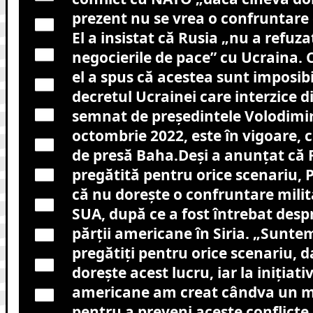
prezent nu se vrea o confruntare 
El a insistat că Rusia „nu a refuza
negocierile de pace” cu Ucraina. 
el a spus că acestea sunt imposib
decretul Ucrainei care interzice di
semnat de președintele Volodimir
octombrie 2022, este în vigoare, 
de presă Baha.Deși a anunțat că 
pregătită pentru orice scenariu, 
că nu dorește o confruntare milit
SUA, după ce a fost întrebat desp
părții americane în Siria. „Sunt
pregătiți pentru orice scenariu, 
dorește acest lucru, iar la inițiativ
americane am creat cândva un m
pentru a preveni aceste conflicte. 