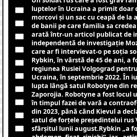
luptelor în Ucraina a primit doar 
morcovi și un sac cu ceapă de la au
de banii pe care familia sa credea 
arată într-un articol publicat de i
independentă de investigație M
care ar fi intervievat-o pe soția s
Rybkin, în vârstă de 45 de ani, a f
regiunea Rusiei Volgograd pentru
Ucraina, în septembrie 2022. În i
lupta lângă satul Robotyne din r
Zaporojia. Robotyne a fost locul 
în timpul fazei de vară a contraof
din 2023, până când Kievul a decla
satul de forțele președintelui rus 
sfârșitul lunii august.Rybkin „a fo
abdomen, ficat, rinichi”, iar „arti