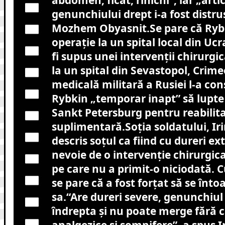
genunchiului drept i-a fost distrus
Mozhem Obyasnit.Se pare că Rybk
operație la un spital local din Ucr
fi supus unei intervenții chirurg
la un spital din Sevastopol, Crim
medicală militară a Rusiei l-a con
Rybkin „temporar inapt” să lupte ș
Sankt Petersburg pentru reabilit
suplimentară.Soția soldatului, Iri
descris soțul ca fiind cu dureri e
nevoie de o intervenție chirurgic
pe care nu a primit-o niciodată. C
se pare că a fost forțat să se înto
sa.
“Are dureri severe, genunchiul
îndrepta și nu poate merge fără câ
analgezice și somnifere”
, a spus 