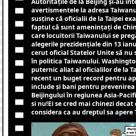
Autoritățile de la Beijing și-au int
avertismentele la adresa Taiwanul
susține că oficialii de la Taipei e
faptul că sunt amenințați de China
care locuitorii Taiwanului se pre
alegerile prezidențiale din 13 ianu
cerut oficial Statelor Unite să n
în politica Taiwanului. Washingto
puternic aliat al oficialilor de la T
recent un buget record pentru ap
include și bani pentru prevenirea
Beijingului în regiunea Asia-Pacif
si nu!Ei se cred mai chinezi decat c
considera ca au dreptul sa apere T