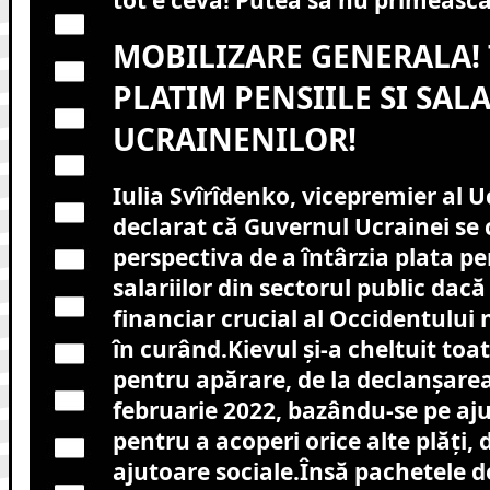
MOBILIZARE GENERALA! 
PLATIM PENSIILE SI SALA
UCRAINENILOR!
Iulia Svîrîdenko, vicepremier al U
declarat că Guvernul Ucrainei se
perspectiva de a întârzia plata pen
salariilor din sectorul public dacă
financiar crucial al Occidentului 
în curând
.
Kievul şi-a cheltuit toa
pentru apărare, de la declanşarea 
februarie 2022, bazându-se pe aj
pentru a acoperi orice alte plăţi, d
ajutoare sociale.
Însă pachetele d