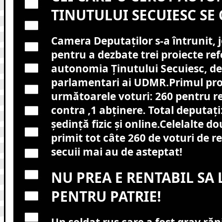
TINUTULUI SECUIESC SE 
Camera Deputaţilor s-a întrunit, j
pentru a dezbate trei proiecte ref
autonomia Ţinutului Secuiesc, de
parlamentari ai UDMR.Primul proi
următoarele voturi: 260 pentru r
contra ,1 abținere. Total deputați:
ședință fizic și online.Celelalte d
primit tot câte 260 de voturi de r
secuii mai au de asteptat!
NU PREA E RENTABIL SA 
PENTRU PATRIE!
Un soldat rus care a fost grav răn