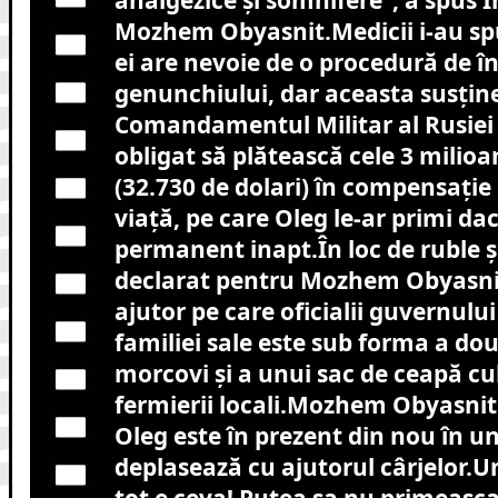
Mozhem Obyasnit.Medicii i-au spus
ei are nevoie de o procedură de în
genunchiului, dar aceasta susțin
Comandamentul Militar al Rusiei 
obligat să plătească cele 3 milioa
(32.730 de dolari) în compensație 
viață, pe care Oleg le-ar primi dac
permanent inapt.În loc de ruble și
declarat pentru Mozhem Obyasnit
ajutor pe care oficialii guvernului 
familiei sale este sub forma a dou
morcovi și a unui sac de ceapă cu
fermierii locali.Mozhem Obyasnit
Oleg este în prezent din nou în un
deplasează cu ajutorul cârjelor.U
tot e ceva! Putea sa nu primeasca