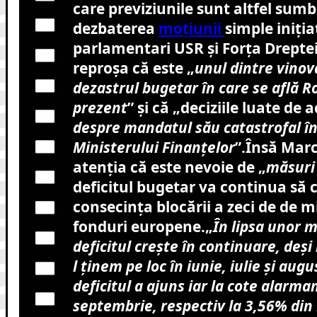
care previziunile sunt altfel sumbr
dezbaterea
moțiunii
simple iniţia
parlamentari USR și Forța Dreptei, 
reproșa că este „
unul dintre vinov
dezastrul bugetar în care se află 
prezent
” și că „deciziile luate de 
despre mandatul său catastrofal î
Ministerului Finanțelor
”.Însă Marc
atenția că este nevoie de „
măsuri
deficitul bugetar va continua să 
consecința blocării a zeci de de m
fonduri europene.„
În lipsa unor 
deficitul creşte în continuare, deşi
l ţinem pe loc în iunie, iulie şi augu
deficitul a ajuns iar la cote alarman
septembrie, respectiv la 3,56% din 