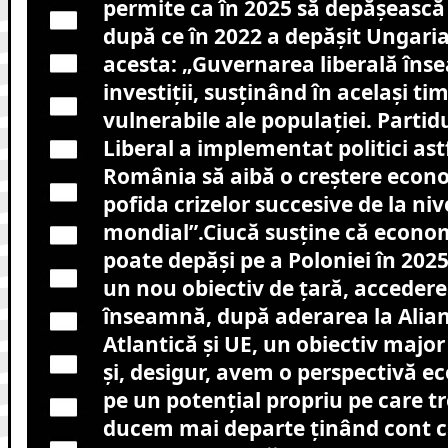
permite ca în 2025 să depășească 
după ce în 2022 a depășit Ungaria
acesta: „Guvernarea liberală în
investiţii, susţinând în acelaşi t
vulnerabile ale populaţiei. Partid
Liberal a implementat politici ast
România să aibă o creştere econo
pofida crizelor succesive de la niv
mondial”.Ciucă susține că econo
poate depăși pe a Poloniei în 2025
un nou obiectiv de ţară, acceder
înseamnă, după aderarea la Alia
Atlantică şi UE, un obiectiv maj
şi, desigur, avem o perspectivă 
pe un potenţial propriu pe care tr
ducem mai departe ţinând cont 