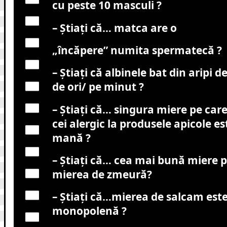
cu peste 10 masculi ?
– Știați că… matca are o
„încăpere” numita spermatecă ?
– Știați că albinele bat din aripi d
de ori/ pe minut ?
– Știați că… singura miere pe care
cei alergic la produsele apicole e
mană ?
– Știați că… cea mai bună miere p
mierea de zmeură?
– Știați că…mierea de salcam est
monopolenă ?