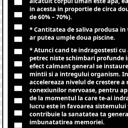
alcatuit corpul uman este apa, ea
in acesta in proportie de circa dou
de 60% – 70%).
* Cantitatea de saliva produsa in 
ar putea umple doua piscine.
* Atunci cand te indragostesti cu
petrec niste schimbari profunde i
efect calmant general se instaur
mintii si a intregului organism. In
accelereaza nivelul de crestere a n
conexiunilor nervoase, pentru a
de la momentul la care te-ai indra
lucru este in favoarea sistemului 
contribuie la sanatatea ta general
imbunatatirea memoriei.