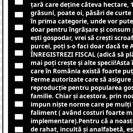
țară care deține câteva hectare, 1
grăsuni, poate oi, păsări de curte
în prima categorie, unde vor pute
doar pentru îngrășare și consum 
ești gospodar, vrei să crești scro
purcei, poți s-o faci doar dacă te
ÎNREGISTREZI FISCAL (adică să plă
mai poți crește și alte specii!Asta 
care în România există foarte puț
Ferme autorizate care să asigure 
reproducție pentru popularea gos
familie. Chiar și acestora, prin nou
impun niște norme care pe mulți î
faliment ( având costuri foarte m
implementare).Pentru că a noastră
de rahat, incultă și analfabetă, es