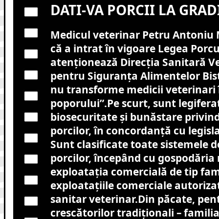
DATI-VA PORCII LA GRAD
Medicul veterinar Petru Antoni
că a intrat în vigoare Legea Porcul
atenționează Direcția Sanitară Ve
pentru Siguranța Alimentelor Bis
nu transforme medicii veterinari 
poporului”.
Pe scurt, sunt legifera
biosecuritate și bunăstare privin
porcilor, în concordanță cu legis
Sunt clasificate toate sistemele d
porcilor, începând cu gospodăria
exploatația comercială de tip famil
exploatațiile comerciale autorizat
sanitar veterinar.
Din păcate, pen
crescătorilor tradiționali – famili