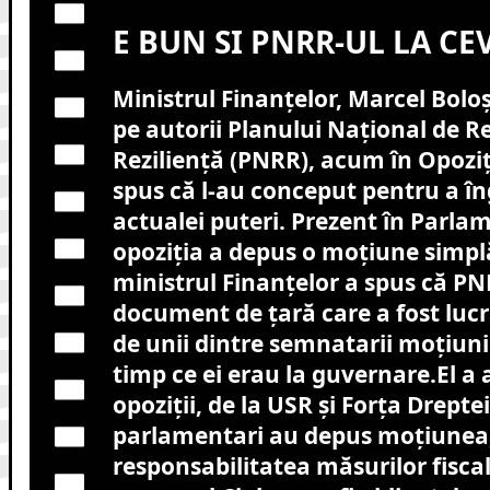
E BUN SI PNRR-UL LA CE
Ministrul Finanțelor, Marcel Boloș, 
pe autorii Planului Național de Re
Reziliență (PNRR), acum în Opoziț
spus că l-au conceput pentru a î
actualei puteri. Prezent în Parl
opoziția a depus o moțiune simpl
ministrul Finanțelor a spus că PN
document de țară care a fost lucra
de unii dintre semnatarii moţiuni
timp ce ei erau la guvernare.El a 
opoziții, de la USR și Forța Dreptei
parlamentari au depus moțiunea
responsabilitatea măsurilor fisca