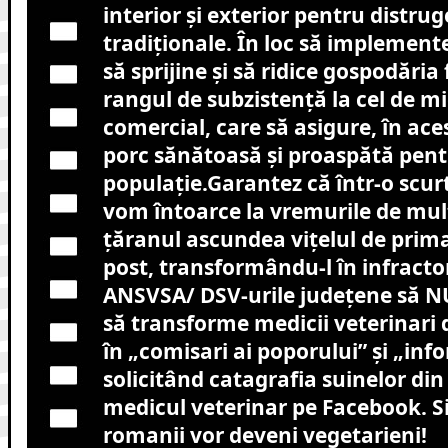
interior și exterior pentru distru
tradiționale. În loc să implemente
să sprijine și să ridice gospodăria 
rangul de subzistență la cel de m
comercial, care să asigure, în ace
porc sănătoasă și proaspătă pent
populație.Garantez că într-o scur
vom întoarce la vremurile de mul
țăranul ascundea vițelul de primar
post, transformându-l în infracto
ANSVSA/ DSV-urile județene să N
să transforme medicii veterinari d
în „comisari ai poporului” și „inf
solicitând catagrafia suinelor din 
medicul veterinar pe Facebook. Si
romanii vor deveni vegetarieni!