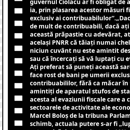
guvernul Ciolacu ar fi obligat de 
ia, prin plasarea acestor măsuri f
exclusiv ai contribuabilulor”.„Da
de mult de contribuabili, dacă aţi 
această prăpastie cu adevărat, at
acelaşi PNRR că tăiaţi numai chelt
niciun cuvânt nu este amintit des
sau că încercaţi să vă luptaţi cu 
Aţi preferat să puneţi această sar
face rost de bani pe umerii exclus
contribuabililor, fără ca măcar în
amintiţi de aparatul stufos de sta
acesta al evaziunii fiscale care a
sectoarele de activitate ale econo
Marcel Boloș de la tribuna Parlam
schimb, actuala putere s-ar fi „lu