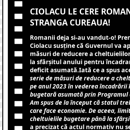
CIOLACU LE CERE ROMAN
STRANGA CUREAUA!
Romanii deja si-au vandut-o!
Pre
Ciolacu susține că Guvernul va ap
măsuri de reducere a cheltuielil
la sfârşitul anului pentru încadra
deficit asumată
.
Iată ce a spus ac
serie de măsuri de reducere a chelt
pe anul 2023 în vederea încadrării î
bugetară asumată prin Programul 
Am spus de la început că statul tre
care face economie. De aceea, lim
cheltuielile bugetare până la sfârşi
a precizat că actul normativ nu s