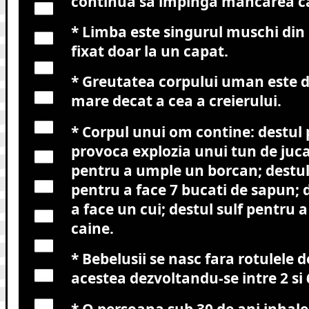
continua sa impinga mancarea c
* Limba este singurul muschi din 
fixat doar la un capat.
* Greutatea corpului uman este d
mare decat a cea a creierului.
* Corpul unui om contine: destul 
provoca explozia unui tun de juca
pentru a umple un borcan; destu
pentru a face 7 bucati de sapun; d
a face un cui; destul sulf pentru 
caine.
* Bebelusii se nasc fara rotulele 
acestea dezvoltandu-se intre 2 si 
* O persoana sub 30 de ani inhale