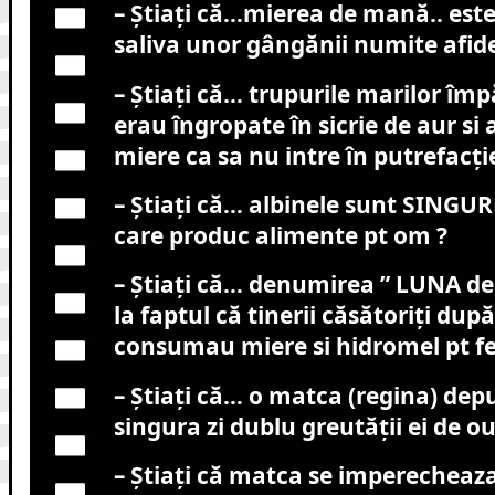
– Știați că…mierea de mană.. este
saliva unor gângănii numite afid
– Știați că… trupurile marilor împă
erau îngropate în sicrie de aur si
miere ca sa nu intre în putrefacți
– Știați că… albinele sunt SINGU
care produc alimente pt om ?
– Știați că… denumirea ” LUNA de
la faptul că tinerii căsătoriți dup
consumau miere si hidromel pt fer
– Știați că… o matca (regina) depu
singura zi dublu greutății ei de o
– Știați că matca se imperecheaza