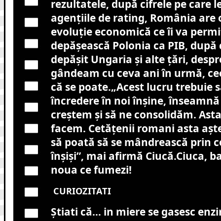
rezultatele, după cifrele pe care l
agenţiile de rating, România are 
evoluţie economică ce îi va permi
depăşească Polonia ca PIB, după 
depăşit Ungaria şi alte ţări, despr
gândeam cu ceva ani în urmă, c
că se poate.„Acest lucru trebuie 
încredere în noi înşine, înseamn
creştem şi să ne consolidăm. Asta
facem. Cetăţenii romani asta aşte
să poată să se mândrească prin ce
înşişi”, mai afirmă Ciucă.Ciuca, bai
noua ce fumezi!
CURIOZITATI
Știati că… in miere se gasesc enzi