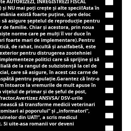
că te AUTORIZEZI, ÎNREGISTREZI FISCAL
) și NU mai poți crește și alte specii!Asta în
România există foarte puține, spre deloc
 să asigure șeptelul de reproducție pentru
 de familie. Chiar și acestora, prin noua
 niște norme care pe mulți îî vor duce în
uri foarte mari de implementare).Pentru
tică, de rahat, incultă și analfabetă, este
și exterior pentru distrugerea zootehniei
 implementeze politici care să sprijine și să
lială de la rangul de subzistență la cel de
al, care să asigure, în acest caz carne de
aspătă pentru populație.Garantez că într-o
m întoarce la vremurile de mult apuse în
vițelul de primar și de șeful de post,
fractor.Avertizez ANSVSA/ DSV-urile
nească să transforme medicii veterinari
comisari ai poporului” și „informatori”,
uinelor din UAT!”, a scris medicul
. Si uite-asa romanii vor deveni