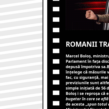
ROMANII TRA
Marcel Boloș, ministrul
Parlament în fața disc
depusă împotriva sa.Bo
înțelege că măsurile v
fac, cu siguranță, mai 
previziunile sunt altf
simple iniţiată de 56 
Boloș i se reproșa că e
bugetar în care se afl
de acesta „
spun totul 