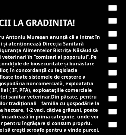
CII LA GRADINITA!
ru Antoniu Mureșan anunță că a intrat în
i și atenționează Direcția Sanitară
Siguranța Alimentelor Bistrița-Năsăud să
veterinari în ”comisari ai poporului”.
Pe
 condițiile de biosecuritate și bunăstare
ilor, în concordanță cu legislația
icate toate sistemele de creștere a
 gospodăria noncomercială, exploatația
ial ( IF, PFA), exploatațiile comerciale
te) sanitar veterinar.
Din păcate, pentru
lor tradiționali – familia cu gospodărie la
a hectare, 1-2 vaci, câțiva grăsuni, poate
se încadrează în prima categorie, unde vor
ar pentru îngrășare și consum propriu.
ei să crești scroafe pentru a vinde purcei,