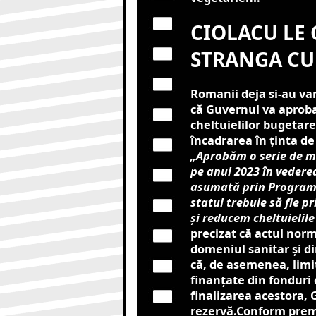
CIOLACU LE
STRANGA CU
Romanii deja si-au va
că Guvernul va aproba
cheltuielilor bugetare
încadrarea în ţinta de
„Aprobăm o serie de mă
pe anul 2023 în vederea
asumată prin Programu
statul trebuie să fie 
şi reducem cheltuielile
precizat că actul norm
domeniul sanitar şi d
că, de asemenea, limit
finanţate din fonduri
finalizarea acestora, 
rezervă.Conform premie