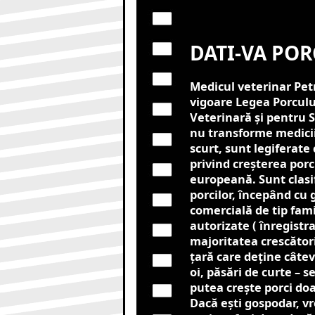
DATI-VA POR
Medicul veterinar Pet
vigoare Legea Porculu
Veterinară și pentru 
nu transforme medicii 
scurt, sunt legiferate
privind creșterea porc
europeană. Sunt clasif
porcilor, începând cu
comercială de tip famil
autorizate ( înregistra
majoritatea crescători
țară care deține câtev
oi, păsări de curte – 
putea crește porci do
Dacă ești gospodar, vr