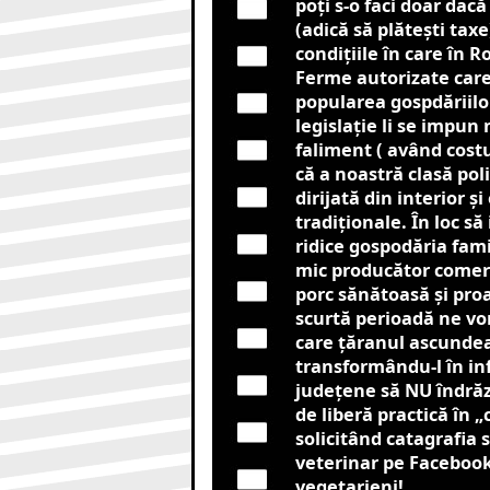
poți s-o faci doar da
(adică să plătești taxe
condițiile în care în 
Ferme autorizate care
popularea gospdăriilor
legislație li se impun
faliment ( având cost
că a noastră clasă poli
dirijată din interior 
tradiționale. În loc să
ridice gospodăria fami
mic producător comerci
porc sănătoasă și pro
scurtă perioadă ne vo
care țăranul ascundea 
transformându-l în in
județene să NU îndrăz
de liberă practică în „
solicitând catagrafia s
veterinar pe Facebook
vegetarieni!