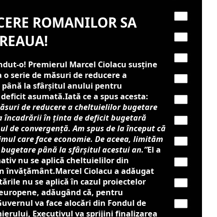
 CERE ROMANILOR SA
REAUA!
ndut-o!
Premierul Marcel Ciolacu susține
 o serie de măsuri de reducere a
 până la sfârşitul anului pentru
 deficit asumată
.
Iată ce a spus acesta:
suri de reducere a cheltuielilor bugetare
 încadrării în ţinta de deficit bugetară
l de convergenţă. Am spus de la început că
primul care face economie. De aceea, limităm
 bugetare până la sfârşitul acestui an.”
El a
ativ nu se aplică cheltuielilor din
in învăţământ.
Marcel Ciolacu a adăugat
ările nu se aplică în cazul proiectelor
 europene, adăugând că, pentru
Guvernul va face alocări din Fondul de
rului, Executivul va sprijini finalizarea