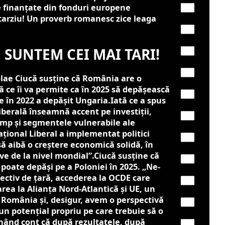
e finanţate din fonduri europene
arziu! Un proverb romanesc zice leaga
 SUNTEM CEI MAI TARI!
lae Ciucă susține că România are o
 ce îi va permite ca în 2025 să depășească
e în 2022 a depășit Ungaria.
Iată ce a spus
iberală înseamnă accent pe investiţii,
timp şi segmentele vulnerabile ale
aţional Liberal a implementat politici
ă aibă o creştere economică solidă, în
ive de la nivel mondial”.Ciucă susține că
oate depăși pe a Poloniei în 2025. „Ne-
ectiv de ţară, accederea la OCDE care
ea la Alianţa Nord-Atlantică şi UE, un
 România şi, desigur, avem o perspectivă
n potenţial propriu pe care trebuie să o
ând cont că după rezultatele, după