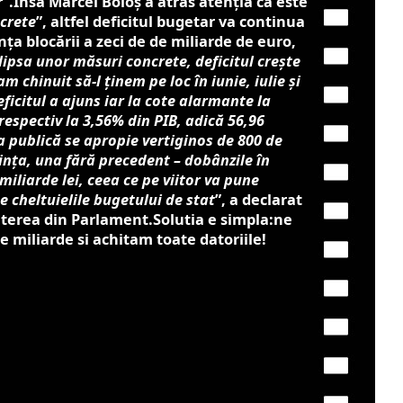
r
”.Însă Marcel Boloș a atras atenția că este
crete
”, altfel deficitul bugetar va continua
nța blocării a zeci de de miliarde de euro,
 lipsa unor măsuri concrete, deficitul creşte
m chinuit să-l ţinem pe loc în iunie, iulie şi
eficitul a ajuns iar la cote alarmante la
respectiv la 3,56% din PIB, adică 56,96
a publică se apropie vertiginos de 800 de
inţa, una fără precedent – dobânzile în
miliarde lei, ceea ce pe viitor va pune
 cheltuielile bugetului de stat
”, a declarat
aterea din Parlament.Solutia e simpla:ne
miliarde si achitam toate datoriile!