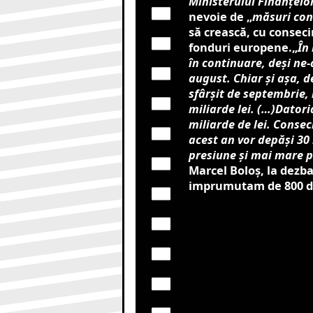
Ministerului Finanțelo
nevoie de „
măsuri con
să crească, cu conseci
fonduri europene.„
În
în continuare, deşi ne-a
august. Chiar şi aşa, d
sfârşit de septembrie, 
miliarde lei. (…)Datori
miliarde de lei. Consec
acest an vor depăşi 30 
presiune şi mai mare pe
Marcel Boloș, la dezb
imprumutam de 800 de 