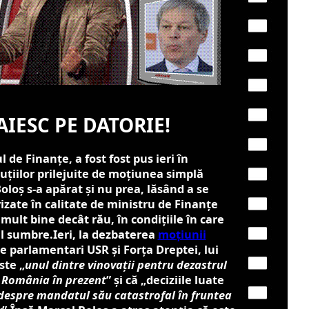
IESC PE DATORIE!
 de Finanțe, a fost fost pus ieri în
uțiilor prilejuite de moțiunea simplă
loș s-a apărat și nu prea, lăsând a se
izate în calitate de ministru de Finanțe
mult bine decât rău, în condițiile în care
el sumbre.Ieri, la dezbaterea
moțiunii
de parlamentari USR și Forța Dreptei, lui
ste „
unul dintre vinovații pentru dezastrul
ă România în prezent
” și că „deciziile luate
despre mandatul său catastrofal în fruntea