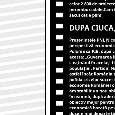
celor 2.800 de proiect
nerambursabile.Cam t
sacul cat e plin!
DUPA CIUCA,
Președintele PNL Nico
perspectivă economică
Polonia ca PIB, după c
acesta: „Guvernarea l
susţinând în acelaşi 
populaţiei. Partidul N
astfel încât România s
pofida crizelor succes
economia României o p
am stabilit un nou obi
înseamnă, după aderar
obiectiv major pentru
economică bazată pe u
ducem mai departe ţin