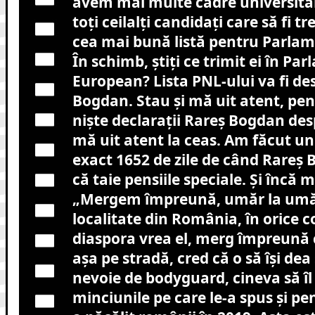
avem mai multe cadre universitar
toți ceilalți candidați care să fi 
cea mai bună listă pentru Parla
În schimb, știți ce trimit ei în Pa
European? Lista PNL-ului va fi de
Bogdan. Stau și mă uit atent, pen
niște declarații Rareș Bogdan des
mă uit atent la ceas. Am făcut un
exact 1652 de zile de când Rareș
că taie pensiile speciale. Și încă ma
„Mergem împreună, umăr la umăr,
localitate din România, în orice 
diaspora vrea el, merg împreună 
așa pe stradă, cred că o să își de
nevoie de bodyguard, cineva să îl
minciunile pe care le-a spus și pen