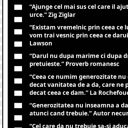
“Ajunge cel mai sus cel care il aju
urce.”
Zig Ziglar
“Existam vremelnic prin ceea ce l
vom trai vesnic prin ceea ce daru
Lawson
“Darul nu dupa marime ci dupa d
pretuieste.”
Proverb romanesc
“Ceea ce numim generozitate nu 
decat vanitatea de a da, care ne 
decat ceea ce dam.”
La Rochefou
“Generozitatea nu inseamna a da 
atunci cand trebuie.”
Autor necu
“Cel care da nu trebuie sa-si aduc