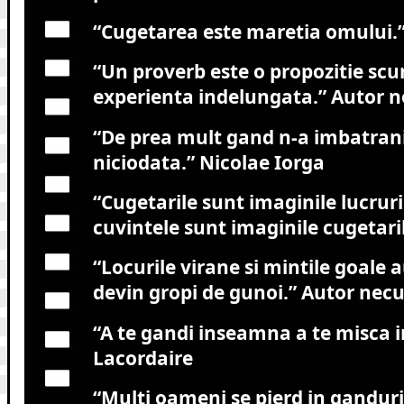
“Cugetarea este maretia omului.
“Un proverb este o propozitie scu
experienta indelungata.”
Autor n
“De prea mult gand n-a imbatran
niciodata.”
Nicolae Iorga
“Cugetarile sunt imaginile lucrur
cuvintele sunt imaginile cugetaril
“Locurile virane si mintile goale
devin gropi de gunoi.”
Autor necu
“A te gandi inseamna a te misca in
Lacordaire
“Multi oameni se pierd in ganduri