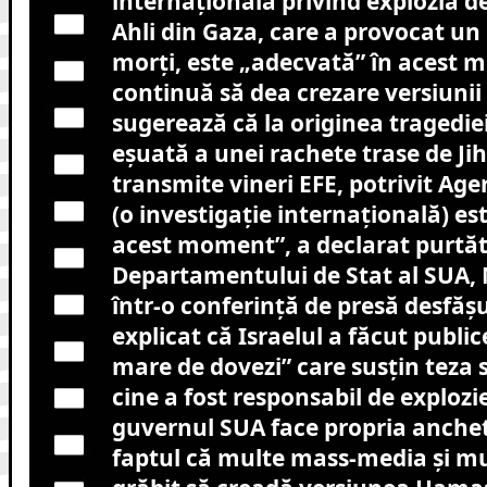
internaţională privind explozia de 
Ahli din Gaza, care a provocat u
morţi, este „adecvată” în acest 
continuă să dea crezare versiunii 
sugerează că la originea tragediei
eşuată a unei rachete trase de Jih
transmite vineri EFE, potrivit Age
(o investigaţie internaţională) es
acest moment”, a declarat purtăt
Departamentului de Stat al SUA, 
într-o conferinţă de presă desfăşur
explicat că Israelul a făcut public
mare de dovezi” care susţin teza s
cine a fost responsabil de explozi
guvernul SUA face propria anchet
faptul că multe mass-media şi mu