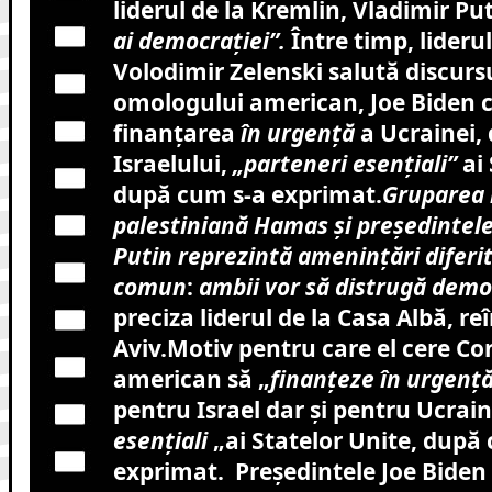
liderul de la Kremlin, Vladimir Pu
ai democrației”.
Între timp, liderul
Volodimir Zelenski salută discursu
omologului american, Joe Biden c
finanțarea
în urgență
a Ucrainei, 
Israelului,
„parteneri esențiali”
ai 
după cum s-a exprimat.
Gruparea 
palestiniană Hamas și președintele
Putin reprezintă amenințări diferit
comun
:
ambii vor să distrugă demo
preciza liderul de la Casa Albă, reî
Aviv.Motiv pentru care el cere Co
american să „
finanțeze în urgenț
pentru Israel dar și pentru Ucrain
esențiali
„ai Statelor Unite, după
exprimat. Președintele Joe Biden 