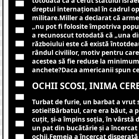
totodată că a cerut statului israe
dreptul internaţional în cadrul op
militare.Miller a declarat că arm
„nu pot fi folosite împotriva popul
a recunoscut totodată că „una din
războiului este că există întotde
rândul civililor, motiv pentru car
acestea să fie reduse la minimum
anchete?Daca americanii spun cev
OCHII SCOSI, INIMA CERE
Turbat de furie, un barbat a vrut 
sotiei!Bărbatul, care era băut, a
cuțit, și-a împins soția, în vârstă 
un pat din bucătărie și a încercat
ochii.Femeia a încercat disperată 