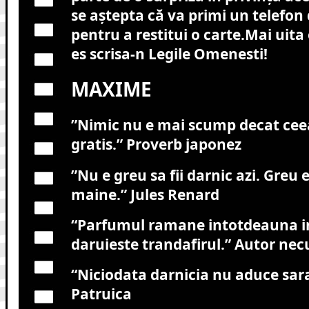
se aștepta că va primi un telefon
pentru a restitui o carte.Mai uita
es scrisa-n Legile Omenesti!
MAXIME
”Nimic nu e mai scump decat ceea
gratis.”
Proverb japonez
”Nu e greu sa fii darnic azi. Greu 
maine.”
Jules Renard
“Parfumul ramane intotdeauna i
daruieste trandafirul.”
Autor nec
“Niciodata darnicia nu aduce sara
Patruica