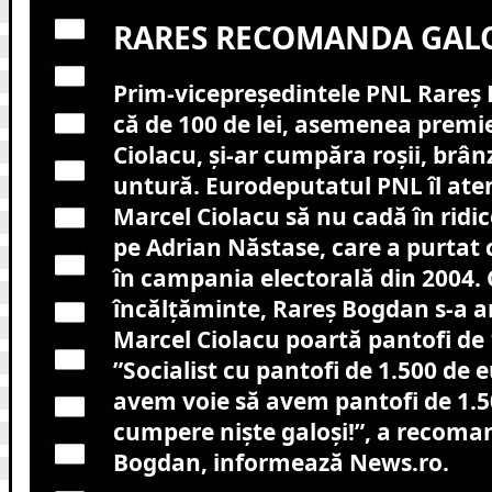
RARES RECOMANDA GALO
Prim-vicepreşedintele PNL Rareş
că de 100 de lei, asemenea premi
Ciolacu, şi-ar cumpăra roşii, brânz
untură. Eurodeputatul PNL îl ate
Marcel Ciolacu să nu cadă în ridic
pe Adrian Năstase, care a purtat
în campania electorală din 2004. 
încălţăminte, Rareş Bogdan s-a ar
Marcel Ciolacu poartă pantofi de 
”Socialist cu pantofi de 1.500 de eu
avem voie să avem pantofi de 1.50
cumpere nişte galoşi!”, a recoma
Bogdan, informează News.ro.