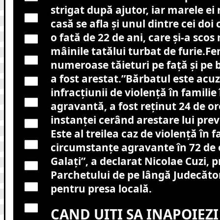
strigat după ajutor, iar marele ei 
casă se afla și unul dintre cei doi 
o fată de 22 de ani, care și-a sco
mâinile tatălui turbat de furie.Fe
numeroase tăieturi pe față și pe b
a fost arestat.”Bărbatul este acu
infracțiunii de violență în familie
agravantă, a fost reținut 24 de or
instanței cerând arestare lui prev
Este al treilea caz de violență în f
circumstanțe agravante în 72 de o
Galați”, a declarat Nicolae Cuzi, 
Parchetului de pe lângă Judecător
pentru presa locală.
CAND UITI SA INAPOIEZI