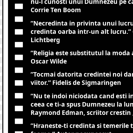
nu-l cunosti unui Dumnezeu pe ca
Corrie Ten Boom
”
Necredinta in privinta unui lucru
credinta oarba intr-un alt lucru.”
Lichtberg
”
Religia este substitutul la moda a
Oscar Wilde
”Tocmai datorita credintei noi d
viitor.”
Fidelis de Sigmaringen
”
Nu te indoi niciodata cand esti i
ceea ce ti-a spus Dumnezeu la lu
Raymond Edman, scriitor crestin ,
”
Hraneste-ti credinta si temerile 