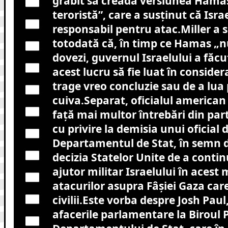
grăbit să creadă versiunea Hamas
teroristă”, care a susţinut că Isra
responsabil pentru atac.Miller a s
totodată că, în timp ce Hamas „n
dovezi, guvernul Israelului a făcut
acest lucru să fie luat în consider
trage vreo concluzie sau de a lua
cuiva.Separat, oficialul american 
faţă mai multor întrebări din part
cu privire la demisia unui oficial 
Departamentul de Stat, în semn d
decizia Statelor Unite de a contin
ajutor militar Israelului în acest
atacurilor asupra Fâşiei Gaza care
civilii.Este vorba despre Josh Paul
afacerile parlamentare la Biroul Po