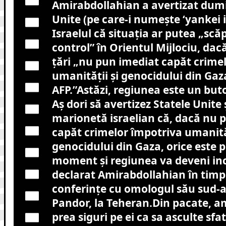
Amirabdollahian a avertizat dumi
Unite (pe care-i numește ‘yankei im
Israelul că situaţia ar putea „scă
control” în Orientul Mijlociu, da
ţări „nu pun imediat capăt crime
umanităţii şi genocidului din Gaz
AFP.”Astăzi, regiunea este un buto
Aş dori să avertizez Statele Unite 
marionetă israelian că, dacă nu 
capăt crimelor împotriva umanităţ
genocidului din Gaza, orice este po
moment şi regiunea va deveni inc
declarat Amirabdollahian în timp
conferinţe cu omologul său sud-a
Pandor, la Teheran.Din pacate, a
prea siguri pe ei ca sa asculte sfat