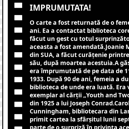
IMPRUMUTATA!
O carte a fost returnată de o fem
ani. Ea a contactat biblioteca co
făcut un gest cu totul surprinzăto
aceasta a fost amendată.Joanie 
din SUA, a făcut curățenie printre 
său, după moartea acestuia.A găsi
era împrumutată de pe data de 1
1933. După 90 de ani, femeia a du
biblioteca de unde era luată. Era
exemplar al cărții „Youth and Two
din 1925 a lui Joseph Conrad.Caro
Cunningham, bibliotecara din La
primit cartea la sfârșitul lunii s
parte de o surpriză în privința a