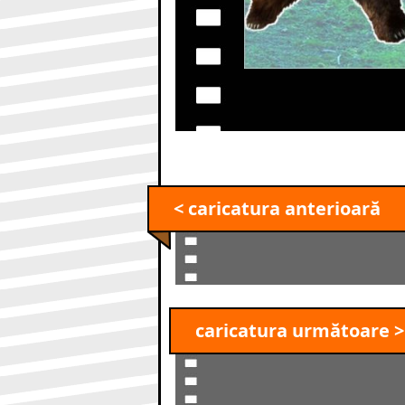
< caricatura anterioară
caricatura următoare >