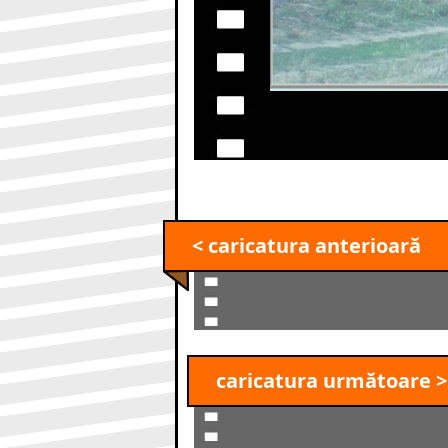
< caricatura anterioară
caricatura următoare >