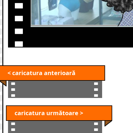
< caricatura anterioară
caricatura următoare >