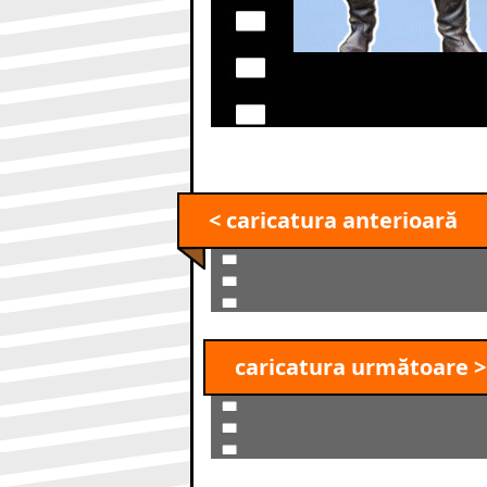
< caricatura anterioară
caricatura următoare >