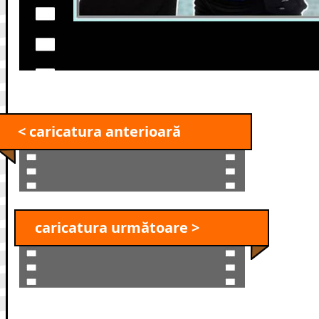
< caricatura anterioară
caricatura următoare >