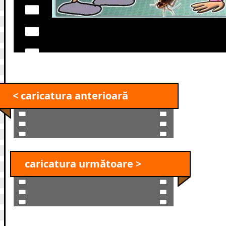
< caricatura anterioară
caricatura următoare >