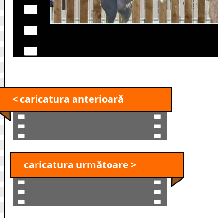
< caricatura anterioară
caricatura următoare >