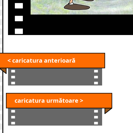
< caricatura anterioară
caricatura următoare >