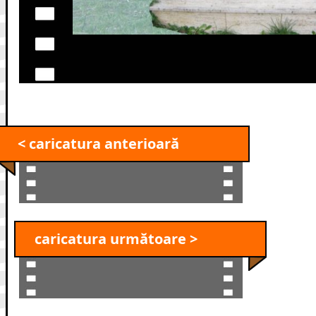
< caricatura anterioară
caricatura următoare >