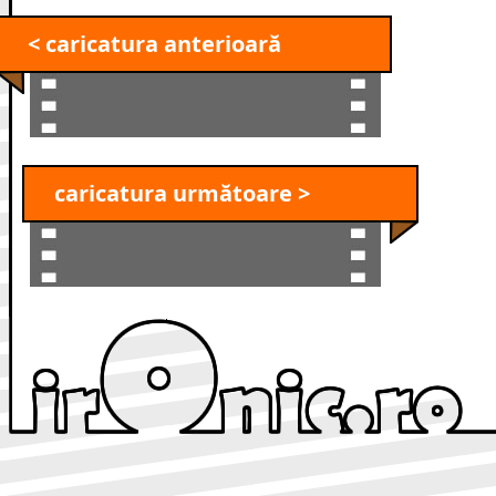
< caricatura anterioară
caricatura următoare >