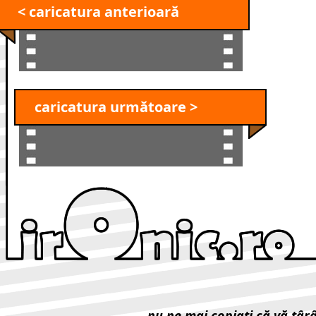
< caricatura anterioară
caricatura următoare >
nu ne mai copiaţi că vă târ