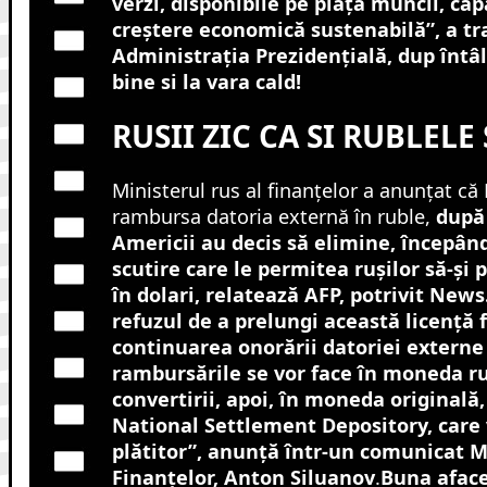
verzi, disponibile pe piața muncii, ca
creștere economică sustenabilă”, a t
Administrația Prezidențială, dup întâlni
bine si la vara cald!
RUSII ZIC CA SI RUBLELE
Ministerul rus al finanţelor a anunțat că 
rambursa datoria externă în ruble,
după 
Americii au decis să elimine, începând
scutire care le permitea rușilor să-şi 
în dolari, relatează AFP, potrivit News.
refuzul de a prelungi această licenţă 
continuarea onorării datoriei externe 
rambursările se vor face în moneda ru
convertirii, apoi, în moneda originală
National Settlement Depository, care 
plătitor”, anunţă într-un comunicat Mi
Finanţelor, Anton Siluanov
.
Buna aface