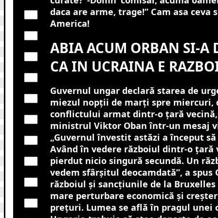
curate?”-Domn’ comisar, acuma oamen
daca are arme, trage!” Cam asa ceva s
America!
ABIA ACUM ORBAN SI-A 
CA IN UCRAINA E RAZBOI
Guvernul ungar declară starea de urg
miezul nopţii de marţi spre miercuri, 
conflictului armat dintr-o ţară vecină
ministrul Viktor Oban într-un mesaj v
„
Guvernul învestit astăzi a început să
Având în vedere războiul dintr-o ţară
pierdut nicio singură secundă. Un răzb
vedem sfârşitul deocamdată”, a spus 
războiul şi sancţiunile de la Bruxelles
mare perturbare economică şi creşteri
preţuri. Lumea se află în pragul unei 