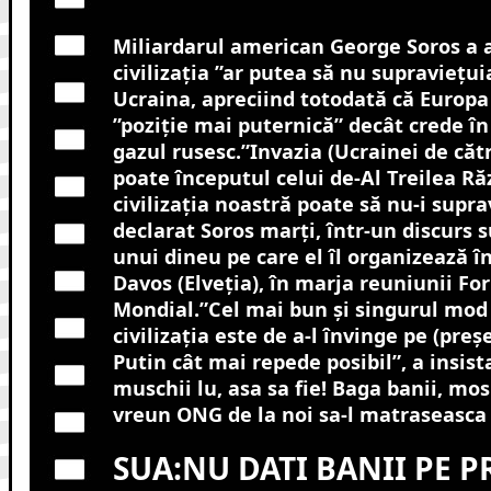
Miliardarul american George Soros a 
civilizaţia ”ar putea să nu supravieţui
Ucraina, apreciind totodată că Europa 
”poziţie mai puternică” decât crede în
gazul rusesc.”Invazia (Ucrainei de cătr
poate începutul celui de-Al Treilea Ră
civilizaţia noastră poate să nu-i supra
declarat Soros marți, într-un discurs s
unui dineu pe care el îl organizează î
Davos (Elveţia), în marja reuniunii F
Mondial.”Cel mai bun şi singurul mod 
civilizaţia este de a-l învinge pe (pre
Putin cât mai repede posibil”, a insist
muschii lu, asa sa fie! Baga banii, mos 
vreun ONG de la noi sa-l matraseasca 
SUA:NU DATI BANII PE P