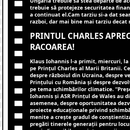
Ungaria trebuie să stea departe de ace
trebuie să protejeze securitatea financ
a continuat el.Cam tarziu si-a dat sea
razboi, dar mai bine mai tarziu decat 
PRINTUL CHARLES APRE
RACOAREA!
Klaus Iohannis l-a primit, miercuri, la
pe Prințul Charles al Marii Britanii. Ce
despre războiul din Ucraina, despre ve
Prințului cu România și despre dezvol
pe tema schimbărilor climatice. “
Preș
Iohannis și ASR Prințul de Wales au di
asemenea, despre oportunitatea dezvo
proiecte educaționale privind schimbă
menite a crește gradul de conștientiza
pregăti tinerele generații pentru loc