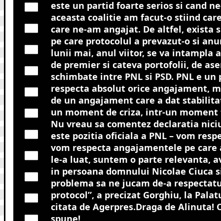
este un partid foarte serios si cand 
aceasta coalitie am facut-o stiind care
care ne-am angajat. De altfel, exista s
pe care protocolul a prevazut-o si anu
lunii mai, anul viitor, se va intampla
de premier si cateva portofolii, de as
schimbate intre PNL si PSD. PNL e un p
respecta absolut orice angajament, m
de un angajament care a dat stabilita
un moment de criza, intr-un moment f
Nu vreau sa comentez declaratia niciu
este pozitia oficiala a PNL – vom resp
vom respecta angajamentele pe care a
le-a luat, suntem o parte relevanta,
in persoana domnului Nicolae Ciuca s
problema sa ne jucam de-a respectatu
protocol”, a precizat Gorghiu, la Pala
citata de Agerpres.Draga de Alinuta! 
spune!