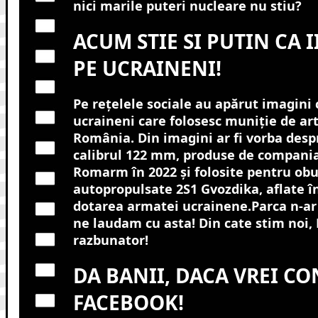
nici marile puteri nucleare nu stiu?
ACUM STIE SI PUTIN CA 
PE UCRAINENI!
Pe rețelele sociale au apărut imagini 
ucraineni care folosesc muniție de art
România. Din imagini ar fi vorba desp
calibrul 122 mm, produse de compani
Romarm în 2022 și folosite pentru obu
autopropulsate 2S1 Gvozdika, aflate î
dotarea armatei ucrainene.Parca n-ar f
ne laudam cu asta! Din cate stim noi,
razbunator!
DA BANII, DACA VREI CO
FACEBOOK!