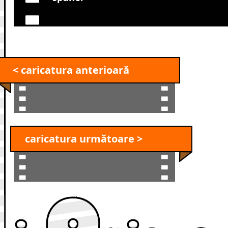
< caricatura anterioară
caricatura următoare >