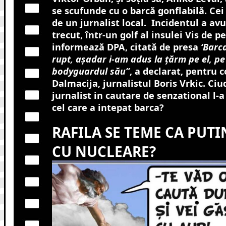
se scufunde cu o barcă gonflabilă. Cei 
de un jurnalist local. Incidentul a av
trecut, într-un golf al insulei Vis de p
informează DPA, citată de presa
‘Barc
rupt, aşadar i-am adus la ţărm pe el, pe 
bodyguardul său”
, a declarat, pentru 
Dalmacija, jurnalistul Boris Vrkic. C
jurnalist in cautare de senzational l-a s
cel care a intepat barca?
RAFILA SE TEME CA PUTI
CU NUCLEARE?