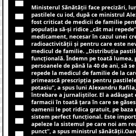
Ministerul Sănătății face precizări, lu
pastilele cu iod, după ce ministrul Al
fost criticat de medicii de familie pe
populația să-și ridice „cât mai repede
medicament, necesar în cazul unei cre
radioactivității și pentru care este ne
medicul de familie.
„
Distribuția pastil
funcțională. Îndemn pe toată lumea, 
persoanele de până la 40 de ani, să se
repede la medicul de familie de la car
primească prescripția pentru pastilel
potasiu”, a spus luni Alexandru Rafila
întrebare a jurnaliștilor. El a adăugat
farmacii în toată țara în care se găses
oamenii le pot ridica gratuit, pe baza 
sistem perfect funcțional. Este impor
apeleze la sistemul pe care noi am reu
punct”, a spus ministrul sănătății.Oare