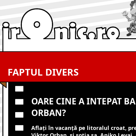
FAPTUL DIVERS
OARE CINE A INTEPAT BA
ORBAN?
Aflați în vacanţă pe litoralul croat, p
Viktor Orban, și soția sa, Aniko Levai, 