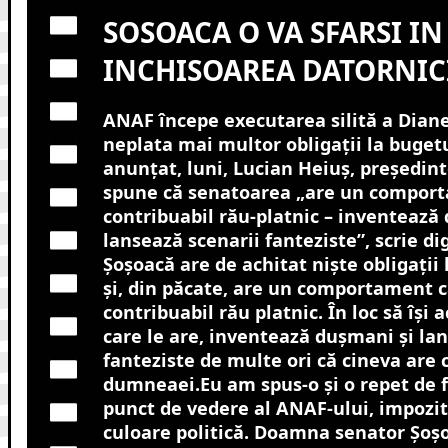
SOSOACA O VA SFARSI IN
INCHISOAREA DATORNIC
ANAF începe executarea silită a Dian
neplata mai multor obligații la bugetu
anunțat, luni, Lucian Heiuș, președinte
spune că senatoarea „are un comporta
contribuabil rău-platnic – inventează
lansează scenarii fanteziste”, scrie dig
Şoşoacă are de achitat nişte obligaţii 
şi, din păcate, are un comportament ca
contribuabil rău platnic. În loc să îşi a
care le are, inventează duşmani şi lan
fanteziste de multe ori că cineva are 
dumneaei.Eu am spus-o şi o repet de f
punct de vedere al ANAF-ului, impozit
culoare politică. Doamna senator Şoş