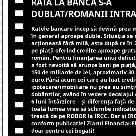
RATA LA BANCA S-A
DUBLAT/ROMANII INTRA
Ratele bancare încep să devină prea 
în general aproape duble. Situația se
acționează fără milă, asta după ce în
pe piață oferind credite aproape gratu
român. Pentru finanțarea unui defici
a fost nevoită să arunce bani pe piață
150 de miliarde de lei, aproximativ 30
euro.Până acum cei care au luat credi
ipotecare/imobiliare nu prea au simţi
dobânzilor, având în vedere decalajul 
6 luni întârziere – şi diferenţa faţă 
toată lumea vrea să schimbe indicator
treacă de pe ROBOR la IRCC. Dar şi IRC
conform publicației Ziarul Financiar.F
doar pentru cei bogati!