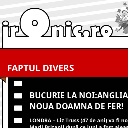
FAPTUL DIVERS
BUCURIE LA NOI:ANGLIA
NOUA DOAMNA DE FER!
LONDRA – Liz Truss (47 de ani) va fi n
Marii Britanii după ce luni a fost alea