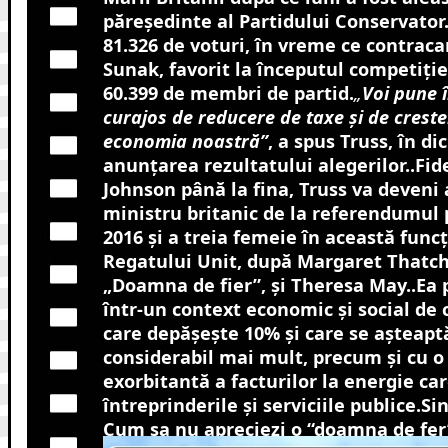
păreședinte al Partidului Conservator.
81.326 de voturi, în vreme ce contraca
Sunak, favorit la începutul competiției
60.399 de membri de partid.
„
Voi pune î
curajos de reducere de taxe și de crester
economia noastră”
, a spus Truss, în d
anunțarea rezultatului alegerilor..Fide
Johnson până la fina, Truss va deveni 
ministru britanic de la referendumul 
2016 și a treia femeie în această funcț
Regatului Unit, după Margaret Thatc
„Doamna de fier”, și Theresa May..Ea
într-un context economic și social de c
care depășește 10% și care se așteapt
considerabil mai mult, precum și cu o
exorbitantă a facturilor la energie car
întreprinderile și serviciile publice.Sin
Cum sa nu apreciezi o “doamna de fer