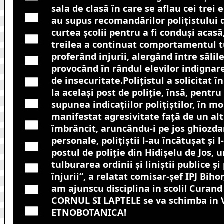
sala de clasă în care se aflau cei trei el
au supus recomandărilor poliţistului 
curtea şcolii pentru a fi conduşi acasă,
treilea a continuat comportamentul t
proferând injurii, alergând între sălile
provocând în rândul elevilor indignar
de insecuritate.Poliţistul a solicitat î
la acelaşi post de poliţie, însă, pentru
supunea indicaţiilor poliţiştilor, în m
manifestat agresivitate faţă de un alt 
îmbrâncit, aruncându-i pe jos ghiozdan
personale, poliţiştii l-au încătuşat şi 
postul de poliţie din Hidişelu de Jos, 
tulburarea ordinii şi liniştii publice ş
înjurii”, a relatat comisar-şef IPJ Biho
am ajunscu disciplina in scoli! Curan
CORNUL SI LAPTELE se va schimba in
ETNOBOTANICA!