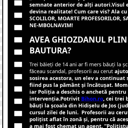
semnate anterior de alţi autori.Visul 
devina realitate! Cum care vis? Ala 
SCOLILOR, MOARTE PROFESORILOR, S
NE-MBOLNAVIM!
AVEA GHIOZDANUL PLIN
BAUTURA?
Trei băieţi de 14 ani ar fi mers băuţi la ş
făceau scandal, profesorii au cerut
ajuto
sosirea acestora, un elev a continuat 
fiind pus la pământ şi încătuşat. Mome
iar Poliţia a deschis o anchetă pentru
intervenţia.Potrivit
Bihon.ro
, cei trei
băuţi la şcoala din Hidişelu de Jos (jud
cursul zilei de luni. Profesorii au cer
poliţist aflat în zonă şi, pentru că ace
a mai fost chemat un agent. ”Poliţistu