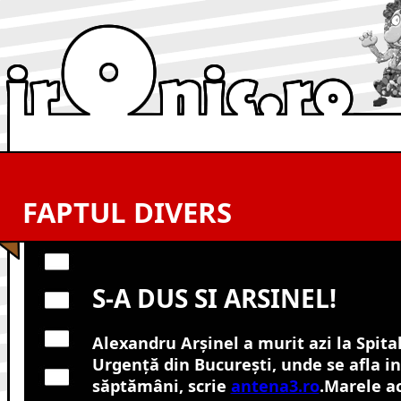
FAPTUL DIVERS
S-A DUS SI ARSINEL!
Alexandru Arşinel a murit azi la Spita
Urgenţă din Bucureşti, unde se afla i
săptămâni, scrie
antena3.ro
.
Marele ac