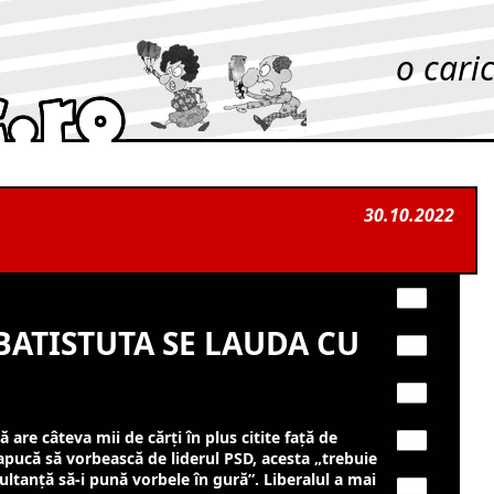
o cari
30.10.2022
BATISTUTA SE LAUDA CU
 are câteva mii de cărţi în plus citite faţă de
apucă să vorbească de liderul PSD, acesta „trebuie
sultanţă să-i pună vorbele în gură”. Liberalul a mai