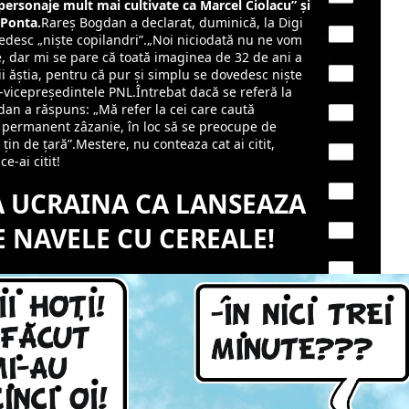
„personaje mult mai cultivate ca Marcel Ciolacu” şi
 Ponta.
Rareş Bogdan a declarat, duminică, la Digi
vedesc „nişte copilandri”.„Noi niciodată nu ne vom
e, dar mi se pare că toată imaginea de 32 de ani a
 ăştia, pentru că pur şi simplu se dovedesc nişte
m-vicepreşedintele PNL.Întrebat dacă se referă la
an a răspuns: „Mă refer la cei care caută
permanent zâzanie, în loc să se preocupe de
ţin de ţară”.Mestere, nu conteaza cat ai citit,
e-ai citit!
A UCRAINA CA LANSEAZA
 NAVELE CU CEREALE!