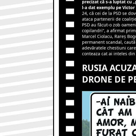
precizat că s-a luptat cu 
l-a dat exemplu pe Victor
24, că cei de la PSD se do
ataca partenerii de coaliţi
PSD au făcut-o zob oamenii
copilandri”, a afirmat pri
Marcel Ciolacu, Rareş Bogd
permanent scandal, caută 
adevăratele chestiuni care 
conteaza cat ai inteles din c
RUSIA ACUZ
DRONE DE PE