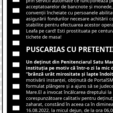
prin servicii automate ce funcționează p
acceptatoarelor de bancnote și monede,
convenții încheiate cu persoanele abilita
asigurării fondurilor necesare achitării 
stabilite pentru efectuarea acestor opera
Leafa pe card! Esti prostituata pe centur
tichete de masa!
PUSCARIAS CU PRETENTI
Un deţinut din Penitenciarul Satu Mar
instituţia pe motiv că într-o zi la mic
“brânză urât mirositate şi lapte îndoit
motivării instanţei, obţinută de PortalSM
formulat plângere şi a ajuns să se judece
Mare.El a invocat încălcarea dreptului la
corespunzătoare calitativ pentru deţinuţ
zaharat, constând în aceea ca în diminea
16.08.2022, la micul dejun, de la ora 06,00