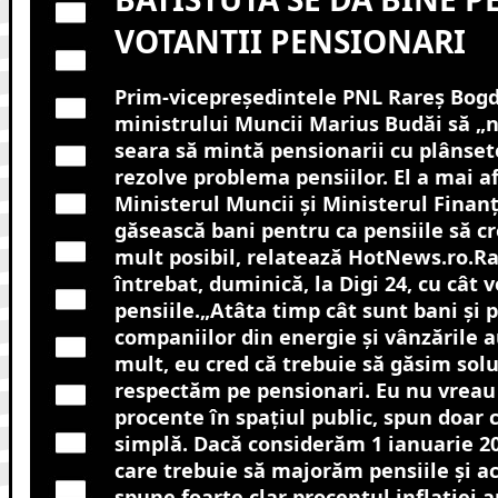
VOTANTII PENSIONARI
Prim-vicepreşedintele PNL Rareş Bogd
ministrului Muncii Marius Budăi să „
seara să mintă pensionarii cu plânsete
rezolve problema pensiilor. El a mai a
Ministerul Muncii şi Ministerul Finanţe
găsească bani pentru ca pensiile să c
mult posibil, relatează HotNews.ro.
Ra
întrebat, duminică, la Digi 24, cu cât 
pensiile.„Atâta timp cât sunt bani şi p
companiilor din energie şi vânzările a
mult, eu cred că trebuie să găsim soluţ
respectăm pe pensionari. Eu nu vrea
procente în spaţiul public, spun doar 
simplă. Dacă considerăm 1 ianuarie 2
care trebuie să majorăm pensiile şi ac
spune foarte clar procentul inflaţiei 