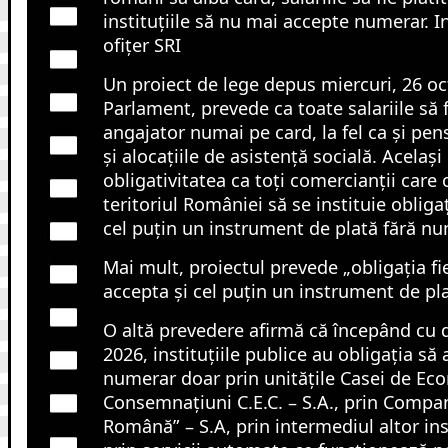
instituțiile să nu mai accepte numerar. Ini
ofițer SRI
Un proiect de lege depus miercuri, 26 oc
Parlament, prevede ca toate salariile să f
angajator numai pe card, la fel ca și pens
și alocațiile de asistență socială. Acelaș
obligativitatea ca toți comercianții care
teritoriul României să se instituie obliga
cel puțin un instrument de plată fără nu
Mai mult, proiectul prevede „obligația fi
accepta și cel puțin un instrument de pl
O altă prevedere afirmă că începând cu d
2026, instituțiile publice au obligația să 
numerar doar prin unitățile Casei de Eco
Consemnațiuni C.E.C. – S.A., prin Compa
Română” – S.A, prin intermediul altor inst