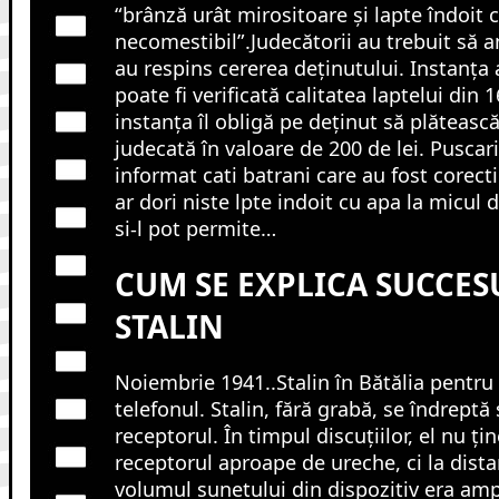
“brânză urât mirositoare şi lapte îndoit 
necomestibil”.Judecătorii au trebuit să a
au respins cererea deţinutului. Instanţa
poate fi verificată calitatea laptelui din
instanţa îl obligă pe deţinut să plătească 
judecată în valoare de 200 de lei. Puscaria
informat cati batrani care au fost corecti
ar dori niste lpte indoit cu apa la micul
si-l pot permite…
CUM SE EXPLICA SUCCES
STALIN
Noiembrie 1941..Stalin în Bătălia pentr
telefonul. Stalin, fără grabă, se îndreptă 
receptorul. În timpul discuțiilor, el nu ți
receptorul aproape de ureche, ci la dist
volumul sunetului din dispozitiv era amp