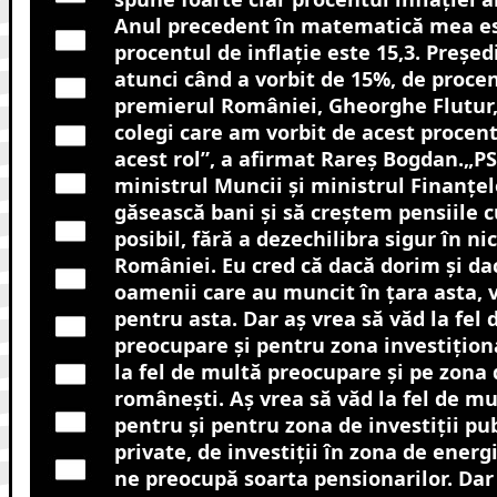
Anul precedent în matematică mea est
procentul de inflaţie este 15,3. Preşe
atunci când a vorbit de 15%, de procent
premierul României, Gheorghe Flutur, e
colegi care am vorbit de acest procent
acest rol”, a afirmat Rareş Bogdan.„PS
ministrul Muncii şi ministrul Finanţelo
găsească bani şi să creştem pensiile 
posibil, fără a dezechilibra sigur în ni
României. Eu cred că dacă dorim şi da
oamenii care au muncit în ţara asta, 
pentru asta. Dar aş vrea să văd la fel
preocupare şi pentru zona investiţiona
la fel de multă preocupare şi pe zona
româneşti. Aş vrea să văd la fel de mu
pentru şi pentru zona de investiţii pub
private, de investiţii în zona de energ
ne preocupă soarta pensionarilor. Dar