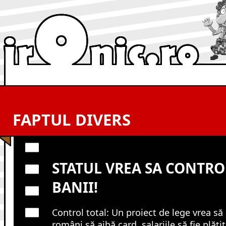
FAPTUL DIVERS
STATUL VREA SA CONTRO
BANII!
Control total: Un proiect de lege vrea să 
români să aibă card, salariile să fie plătit