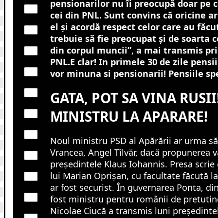
pensionarilor nu îi preocupă doar pe c
cei din PNL. Sunt convins că oricine a
el şi acordă respect celor care au făcu
trebuie să fie preocupat şi de soarta c
din corpul muncii”, a mai transmis pr
PNL.E clar! In primele 30 de zile pensii
vor minuna si pensionarii! Pensiile spe
GATA, POT SA VINA RUSII
MINISTRU LA APARARE!
Noul ministru PSD al Apărării ar urma să
Vrancea, Angel Tîlvăr, dacă propunerea v
președintele Klaus Iohannis. Presa scrie 
lui Marian Oprișan, cu facultate făcută la 
ar fost securist. În guvernarea Ponta, din
fost ministru pentru românii de pretuti
Nicolae Ciucă a transmis luni președinte