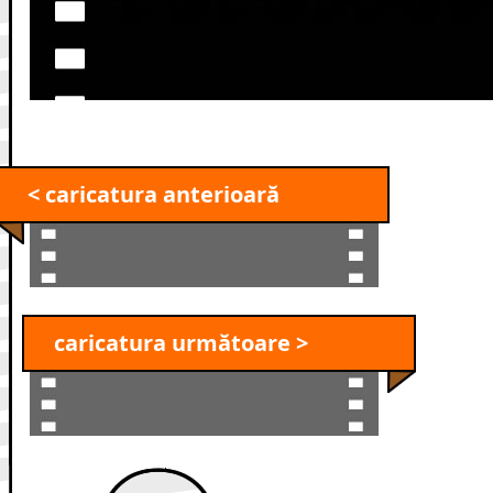
< caricatura anterioară
caricatura următoare >