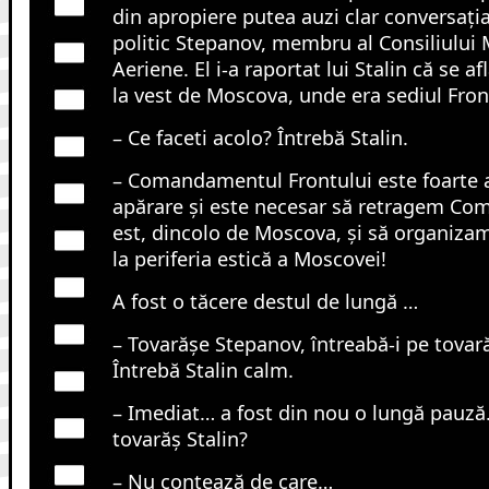
din apropiere putea auzi clar conversați
politic Stepanov, membru al Consiliului Mi
Aeriene. El i-a raportat lui Stalin că se a
la vest de Moscova, unde era sediul Front
– Ce faceti acolo? Întrebă Stalin.
– Comandamentul Frontului este foarte a
apărare și este necesar să retragem Co
est, dincolo de Moscova, și să organiz
la periferia estică a Moscovei!
A fost o tăcere destul de lungă …
– Tovarășe Stepanov, întreabă-i pe tovarăș
Întrebă Stalin calm.
– Imediat… a fost din nou o lungă pauză. –
tovarăș Stalin?
– Nu contează de care…