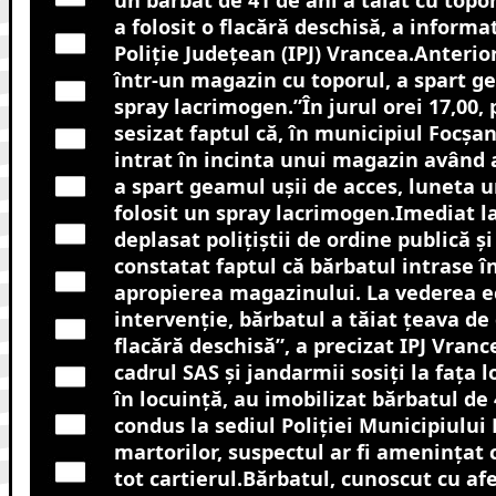
un bărbat de 41 de ani a tăiat cu topo
a folosit o flacără deschisă, a informa
Poliţie Judeţean (IPJ) Vrancea.Anterior
într-un magazin cu toporul, a spart ge
spray lacrimogen.”În jurul orei 17,00, 
sesizat faptul că, în municipiul Focşan
intrat în incinta unui magazin având 
a spart geamul uşii de acces, luneta u
folosit un spray lacrimogen.Imediat la
deplasat poliţiştii de ordine publică ş
constatat faptul că bărbatul intrase î
apropierea magazinului. La vederea e
intervenţie, bărbatul a tăiat ţeava de 
flacără deschisă”, a precizat IPJ Vranc
cadrul SAS şi jandarmii sosiţi la faţa 
în locuinţă, au imobilizat bărbatul de 4
condus la sediul Poliţiei Municipiului 
martorilor, suspectul ar fi ameninţat 
tot cartierul.Bărbatul, cunoscut cu afe