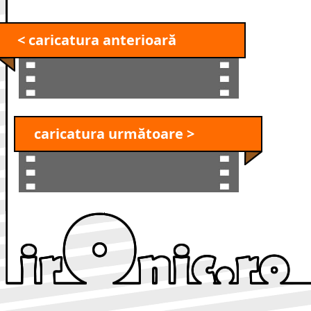
< caricatura anterioară
caricatura următoare >