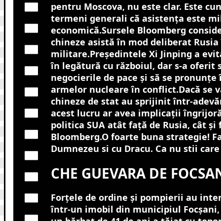
pentru Moscova, nu este clar. Este cu
termeni generali că asistența este mil
economică.Sursele Bloomberg conside
chineze asistă în mod deliberat Rusia 
militare.Președintele Xi Jinping a evit
în legătură cu războiul, dar s-a oferit 
negocierile de pace și să se pronunțe î
armelor nucleare în conflict.Dacă se v
chineze de stat au sprijinit într-adevă
acest lucru ar avea implicații îngrijo
politica SUA atât față de Rusia, cât și 
Bloomberg.O foarte buna strategie! Fa-
Dumnezeu si cu Dracu. Ca nu stii care 
CHE GUEVARA DE FOCSA
Forţele de ordine şi pompierii au inte
într-un imobil din municipiul Focşani,