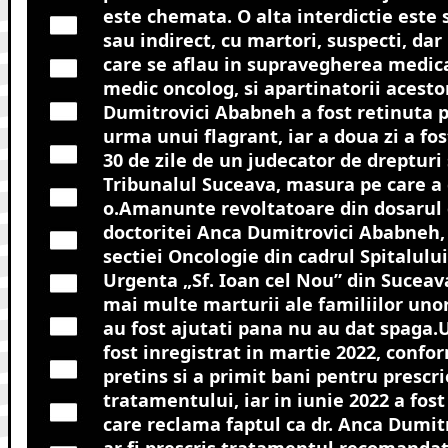
este chemata. O alta interdictie este 
sau indirect, cu martori, suspecti, dar 
care se aflau in supravegherea medical
medic oncolog, si apartinatorii acest
Dumitrovici Ababneh a fost retinuta p
urma unui flagrant, iar a doua zi a fo
30 de zile de un judecator de drepturi s
Tribunalul Suceava, masura pe care a 
o.Amanunte revoltatoare din dosarul 
doctoritei Anca Dumitrovici Ababneh,
sectiei Oncologie din cadrul Spitalulu
Urgenta „Sf. Ioan cel Nou” din Suceav
mai multe marturii ale familiilor unor
au fost ajutati pana nu au dat spaga
fost inregistrat in martie 2022, confo
pretins si a primit bani pentru prescr
tratamentului, iar in iunie 2022 a fost
care reclama faptul ca dr. Anca Dumi
ar fi prescris tratamentul recomandat