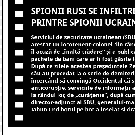
SPIONII RUSI SE INFILT
PRINTRE SPIONII UCRAI
Serviciul de securitate ucrainean (SBU
arestat un locotenent-colonel din rând
îl acuză de „înaltă trădare” şi a public
pachete de bani care ar fi fost găsite l
După ce zilele acestea preşedintele Z
său au procedat la o serie de demiteri 
încercând să convingă Occidentul că se
anticorupţie, serviciile de informaţii a
la rândul lor, de „curăţenie”, după cu
director-adjunct al SBU, generalul-ma
Iahun.Cnd hotul pe hot a inselat si dra