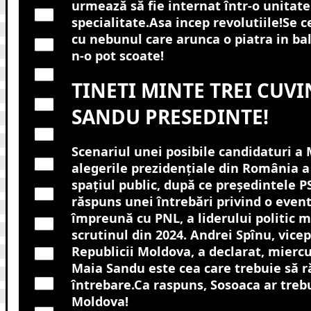
urmează să fie internat într-o unitat
specialitate.Asa incep revolutiile!Se c
cu nebunul care arunca o piatra in bal
n-o pot scoate!
TINETI MINTE TREI CUVI
SANDU PRESEDINTE!
Scenariul unei posibile candidaturi a 
alegerile prezidențiale din România a 
spațiul public, după ce președintele P
răspuns unei întrebări privind o even
împreună cu PNL, a liderului politic 
scrutinul din 2024. Andrei Spînu, vice
Republicii Moldova, a declarat, miercur
Maia Sandu este cea care trebuie să 
întrebare.Ca raspuns, Sosoaca ar treb
Moldova!