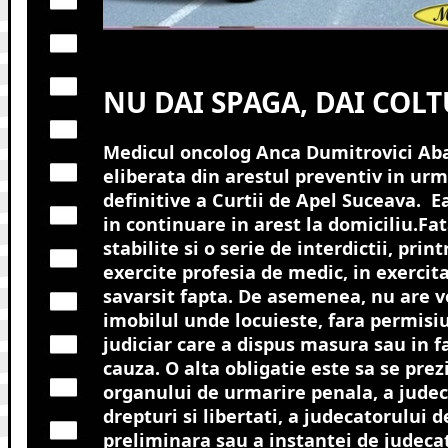
NU DAI SPAGA, DAI COLT
Medicul oncolog Anca Dumitrovici Ab
eliberata din arestul preventiv in urm
definitive a Curtii de Apel Suceava. E
in continuare in arest la domiciliu.
Fat
stabilite si o serie de interdictii, prin
exercite profesia de medic, in exercit
savarsit fapta. De asemenea, nu are v
imobilul unde locuieste, fara permisi
judiciar care a dispus masura sau in fa
cauza. O alta obligatie este sa se prez
organului de urmarire penala, a judec
drepturi si libertati, a judecatorului 
preliminara sau a instantei de judecat