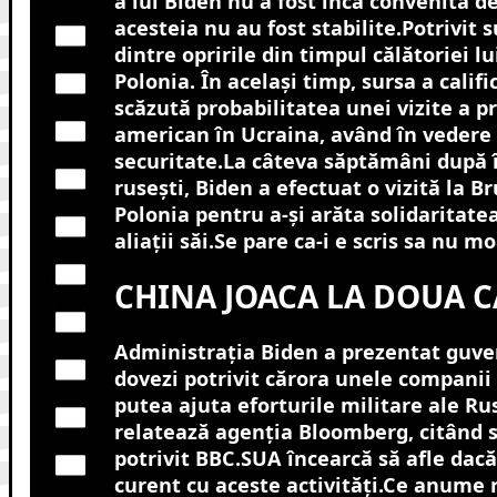
a lui Biden nu a fost încă convenită def
acesteia nu au fost stabilite.Potrivit
dintre opririle din timpul călătoriei lu
Polonia. În același timp, sursa a calif
scăzută probabilitatea unei vizite a p
american în Ucraina, având în vedere 
securitate.La câteva săptămâni după 
rusești, Biden a efectuat o vizită la Br
Polonia pentru a-și arăta solidaritate
aliații săi.Se pare ca-i e scris sa nu mo
CHINA JOACA LA DOUA C
Administrația Biden a prezentat guve
dovezi potrivit cărora unele companii 
putea ajuta eforturile militare ale Rus
relatează agenția Bloomberg, citând 
potrivit BBC.SUA încearcă să afle dacă
curent cu aceste activități.Ce anume 