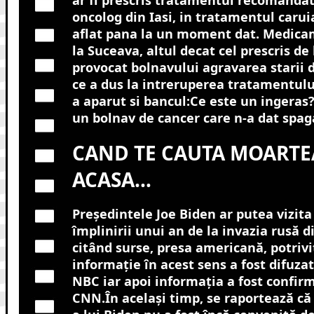
oncolog din Iasi, in tratamentul carui
aflat pana la un moment dat. Medica
la Suceava, altul decat cel prescris de la
provocat bolnavului agravarea starii 
ce a dus la intreruperea tratamentulu
a aparut si bancul:Ce este un ingeras
un bolnav de cancer care n-a dat spag
CAND TE CAUTA MOARTEA
ACASA…
Președintele Joe Biden ar putea vizita
împlinirii unui an de la invazia rusă di
citând surse, presa americană, potriv
informație în acest sens a fost difuza
NBC iar apoi informația a fost confir
CNN.În același timp, se raportează că 