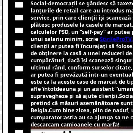
Social-democrații se gândesc să taxe
lanțurile de retail care au introdus m
service, prin care clienții își scanează 
plătesc produsele la casele de marcat
calculelor PSD, un ”self-pay” ar putea 
unui salariu minim, scrie
StirileProTV.
clienții ar putea fi încurajați să folo
de obținere la casă a unei reduceri de
cumpărături, dacă își scanează singur
ultimul rând, conform surselor citate,
ar putea fi prevăzută într-un eventual
este ca la aceste case de marcat de tip
afle întotdeauna și un asistent ”uman
supravegheze și să ajute clienții.Soci
pretind că măsuri asemănătoare sunt 
Belgia.Cum bine zicea, plin de naduf, 
cumparator:astia au sa ajunga sa ne ce
descarcam camioanele cu marfa!