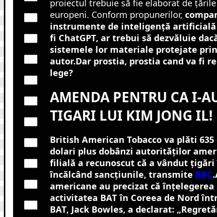
proiectul trebuie să fie elaborat de țările
europeni. Conform propunerilor,
compan
instrumente de inteligență artificial
fi ChatGPT, ar trebui să dezvăluie dacă
sistemele lor materiale protejate prin
autor.Dar prostia, prostia cand va fi 
lege?
AMENDA PENTRU CA I-A
TIGARI LUI KIM JONG IL!
British American Tobacco va plăti 635
dolari plus dobânzi autorităților amer
filială a recunoscut că a vândut țigăr
încălcând sancțiunile, transmite
BBC
.
americane au precizat că înțelegerea s
activitatea BAT în Coreea de Nord într
BAT, Jack Bowles, a declarat: „Regret