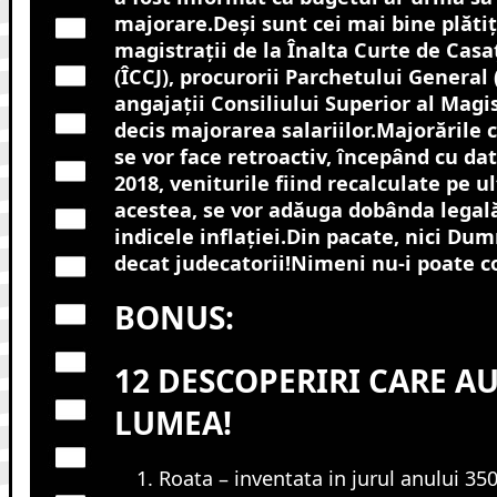
majorare.Deși sunt cei mai bine plătiț
magistrații de la Înalta Curte de Casați
(ÎCCJ), procurorii Parchetului General
angajații Consiliului Superior al Magis
decis majorarea salariilor.Majorările c
se vor face retroactiv, începând cu da
2018, veniturile fiind recalculate pe ul
acestea, se vor adăuga dobânda legală
indicele inflației.Din pacate, nici Du
decat judecatorii!Nimeni nu-i poate c
BONUS:
12 DESCOPERIRI CARE A
LUMEA!
Roata – inventata in jurul anului 3500