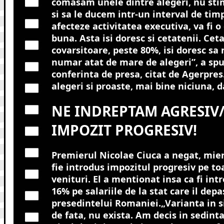
comasam unele dintre alegeri, nu st
si sa le ducem intr-un interval de tim
afecteze activitatea executiva, va fi o
buna. Asta isi doresc si cetatenii. Ceta
covarsitoare, peste 80%, isi doresc s
numar atat de mare de alegeri”, a spus
conferinta de presa, citat de Agerpre
alegeri si proaste, mai bine niciuna, 
NE INDREPTAM AGRESIV
IMPOZIT PROGRESIV!
Premierul Nicolae Ciuca a negat, mier
fie introdus impozitul progresiv pe to
venituri. El a mentionat insa ca fi in
16% pe salariile de la stat care il depa
presedintelui Romaniei.
„Varianta in 
de fata, nu exista. Am decis in sedinta