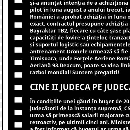
și-a anunțat intenția de a achiziționa
pilot în luna august a anului trecut, 
României a aprobat achiziția în luna
exact, contractul presupune achiziția
Bayraktar TB2, fiecare cu câte șase p
capacități de lovire a țintelor, tranzac
și suportul logistic sau echipamentel
antrenament.Dronele urmează să fie l
Timișoara, unde Forțele Aeriene Rom
Aeriană 93.Deacum, poate sa vina linist
razboi mondial! Suntem pregatiti!
CINE II JUDECA PE JUDE
În condițiile unei găuri în buget de 20
judecătorii de la instanța supremă, CS
urma să primească salarii majorate cu
retroactiv, pe ultimii cinci ani. Minis
a fost informat că bugetul ar urma să