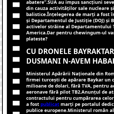
abatere”.SUA au impus sancțiuni seve
din cauza activităților sale nucleare ș
balistice.Înțelegerea de marți a fost 
și Departamentul de Justiție (DOJ) și B
activelor străine al Departamentului 
America.Dar pentru chewingum-ul van
plateste?
CU DRONELE BAYRAKTAR
DUSMANI N-AVEM HABA
Ministerul Apărării Naționale din Rom
firmei turcești de apărare Baykar un 
milioane de dolari, fără TVA, pentru a
aeronave fără pilot TB2.
Anunțul de at
contractului pentru cumpărarea celor
a fost
publicat
marți pe portalul dedica
publice europene.Ministerul român al