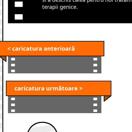
terapii genice.
< caricatura anterioară
caricatura următoare >