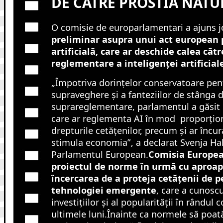
DE CATRE PROSTIA NATU
O comisie de europarlamentari a ajuns j
preliminar asupra unui act european p
artificială, care ar deschide calea căt
reglementare a inteligenței artificial
„Împotriva dorințelor conservatoare pe
supraveghere și a fanteziilor de stânga 
suprareglementare, parlamentul a găsit
care ar reglementa AI în mod proporțion
drepturile cetățenilor, precum și ar încur
stimula economia”, a declarat Svenja Ha
Parlamentul European.
Comisia Europea
proiectul de norme în urmă cu aproape
încercarea de a proteja cetățenii de p
tehnologiei emergente
, care a cunosc
investițiilor și al popularității în rândul
ultimele luni.Înainte ca normele să poat