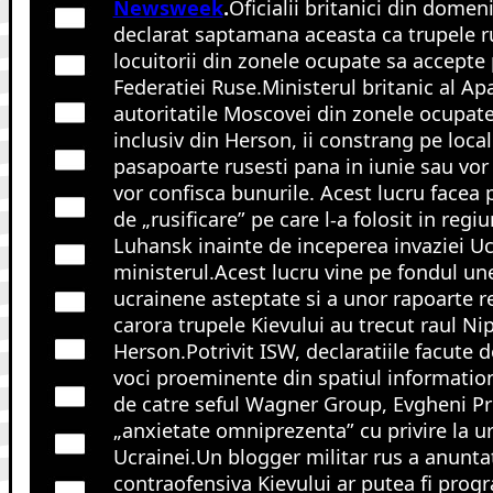
Newsweek
.
Oficialii britanici din domen
declarat saptamana aceasta ca trupele ru
locuitorii din zonele ocupate sa accepte
Federatiei Ruse.Ministerul britanic al Apa
autoritatile Moscovei din zonele ocupate
inclusiv din Herson, ii constrang pe loca
pasapoarte rusesti pana in iunie sau vor f
vor confisca bunurile. Acest lucru facea 
de „rusificare” pe care l-a folosit in regi
Luhansk inainte de inceperea invaziei Uc
ministerul.Acest lucru vine pe fondul un
ucrainene asteptate si a unor rapoarte re
carora trupele Kievului au trecut raul Ni
Herson.Potrivit ISW, declaratiile facute de
voci proeminente din spatiul information
de catre seful Wagner Group, Evgheni Pri
„anxietate omniprezenta” cu privire la 
Ucrainei.Un blogger militar rus a anunta
contraofensiva Kievului ar putea fi prog