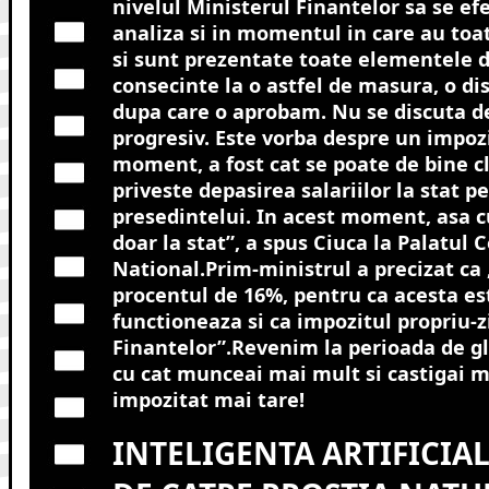
nivelul Ministerul Finantelor sa se e
analiza si in momentul in care au toa
si sunt prezentate toate elementele d
consecinte la o astfel de masura, o di
dupa care o aprobam. Nu se discuta d
progresiv. Este vorba despre un impozit
moment, a fost cat se poate de bine cla
priveste depasirea salariilor la stat pe
presedintelui. In acest moment, asa 
doar la stat”, a spus Ciuca la Palatul C
National.Prim-ministrul a precizat ca 
procentul de 16%, pentru ca acesta est
functioneaza si ca impozitul propriu-z
Finantelor”.Revenim la perioada de g
cu cat munceai mai mult si castigai ma
impozitat mai tare!
INTELIGENTA ARTIFICIA