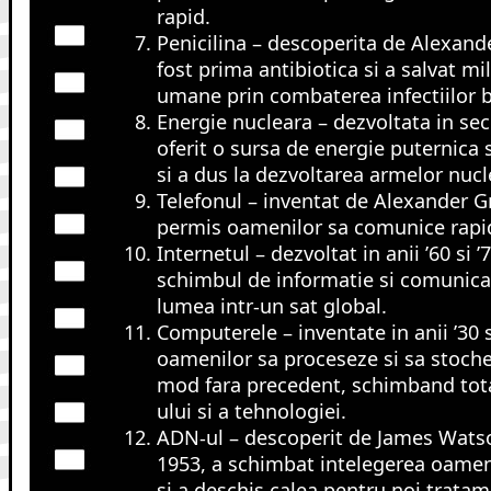
rapid.
Penicilina – descoperita de Alexand
fost prima antibiotica si a salvat mi
umane prin combaterea infectiilor b
Energie nucleara – dezvoltata in seco
oferit o sursa de energie puternica 
si a dus la dezvoltarea armelor nucl
Telefonul – inventat de Alexander G
permis oamenilor sa comunice rapid
Internetul – dezvoltat in anii ’60 si ’
schimbul de informatie si comunic
lumea intr-un sat global.
Computerele – inventate in anii ’30 s
oamenilor sa proceseze si sa stoche
mod fara precedent, schimband tot
ului si a tehnologiei.
ADN-ul – descoperit de James Watson
1953, a schimbat intelegerea oameni
si a deschis calea pentru noi trata