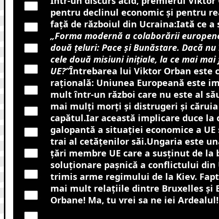
Într-un discurs acid, premierul Viktor
pentru declinul economic și pentru re
față de războiul din Ucraina:Iată ce a 
„Forma modernă a colaborării europene
două țeluri: Pace și Bunăstare. Dacă nu 
cele două misiuni inițiale, la ce mai mai
UE?”
Întrebarea lui Viktor Orban este 
rațională: Uniunea Europeană este im
mult într-un război care nu este al să
mai mulți morți și distrugeri și căruia
capătul.Iar această implicare duce la
galopantă a situației economice a UE ș
trai al cetățenilor săi.Ungaria este u
țări membre UE care a susținut de la 
soluționare pașnică a conflictului din
trimis arme regimului de la Kiev. Fapt
mai mult relațiile dintre Bruxelles și
Orbane! Ma, tu vrei sa ne iei Ardealul!