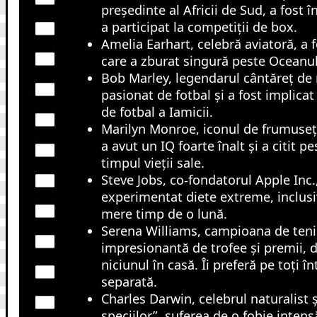
președinte al Africii de Sud, a fost 
a participat la competiții de box.
Amelia Earhart, celebră aviatoră, a 
care a zburat singură peste Oceanul
Bob Marley, legendarul cântăreț de 
pasionat de fotbal și a fost implicat
de fotbal a Iamicii.
Marilyn Monroe, iconul de frumusețe 
a avut un IQ foarte înalt și a citit pe
timpul vieții sale.
Steve Jobs, co-fondatorul Apple Inc.,
experimentat diete extreme, inclusi
mere timp de o lună.
Serena Williams, campioana de tenis
impresionantă de trofee și premii, d
niciunul în casă. Îi preferă pe toți î
separată.
Charles Darwin, celebrul naturalist și
speciilor”, suferea de o fobie intens