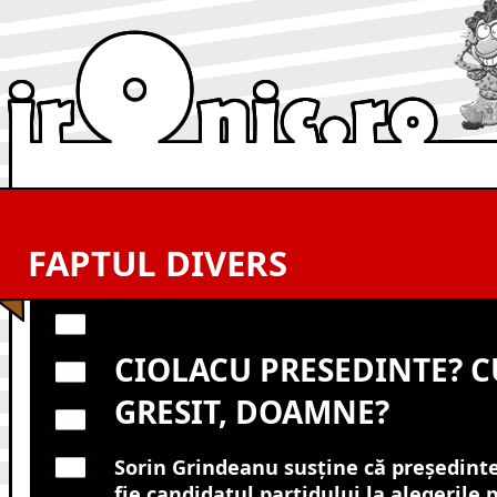
FAPTUL DIVERS
CIOLACU PRESEDINTE? C
GRESIT, DOAMNE?
Sorin Grindeanu susține că președint
fie candidatul partidului la alegerile 