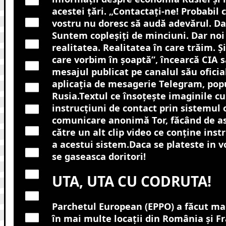
acestei ţări. „Contactaţi-ne! Probabil c
vostru nu doresc să audă adevărul. Da
Suntem copleşiţi de minciuni. Dar noi
realitatea. Realitatea în care trăim. Ş
care vorbim în şoaptă”, încearcă CIA 
mesajul publicat pe canalul său oficia
aplicaţia de mesagerie Telegram, pop
Rusia.Textul ce însoţeşte imaginile cu
instrucţiuni de contact prin sistemul 
comunicare anonimă Tor, făcând de a
către un alt clip video ce conţine instr
a acestui sistem.Daca se plateste in v
se gaseasca doritori!
UTA, UTA CU CODRUTA!
Parchetul European (EPPO) a făcut mar
în mai multe locații din România și Fr