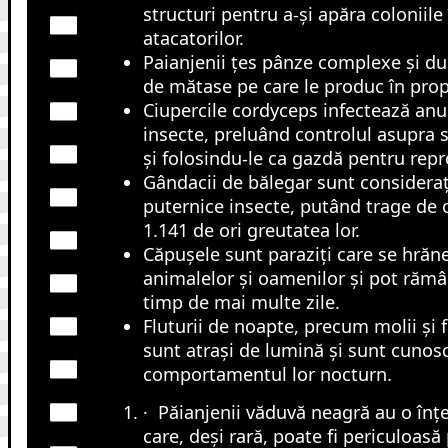
structuri pentru a-și apăra coloniile
atacatorilor.
Paianjenii țes pânze complexe și dur
de mătase pe care le produc în prop
Ciupercile cordyceps infectează anu
insecte, preluând controlul asupra 
și folosindu-le ca gazdă pentru rep
Gândacii de bălegar sunt consideraț
puternice insecte, putând trage de 
1.141 de ori greutatea lor.
Căpușele sunt paraziți care se hrăn
animalelor și oamenilor și pot răm
timp de mai multe zile.
Fluturii de noapte, precum molii și f
sunt atrași de lumină și sunt cunos
comportamentul lor nocturn.
· Păianjenii văduvă neagră au o înț
care, deși rară, poate fi periculoas