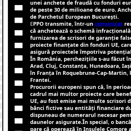
unei anchete de fraudă cu fonduri eu
de peste 30 de milioane de euro. Anc
de Parchetul European București.
E
PPO transmite, într-un
comunicat
rem
că anchetează o schemă infracțională
furnizarea de scrisori de garanție fals
proiecte finanțate din fonduri UE, car
asigură proiectele împotriva potenția
În România, perchezițiile s-au făcut în
Arad, Cluj, Constanța, Hunedoara, Iași,
în Franța în Roquebrune-Cap-Martin, l
Frantei.
Procurorii europeni spun că, în perioad
cadrul mai multor proiecte care benef
UE, au fost emise mai multe scrisori d
bănci fictive sau entități financiare 
dispuneau de numerarul necesar pent
daunelor asigurate.În special, o bancă 
pare că operează în Insulele Comore a