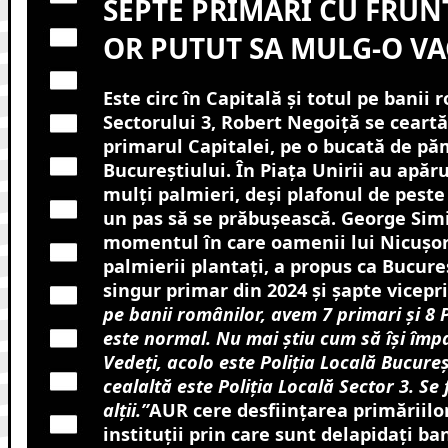
SEPTE PRIMARI CU FRUN
OR PUTUT SA MULG-O VA
Este circ în Capitală și totul pe banii
Sectorului 3, Robert Negoiță se ceart
primarul Capitalei, pe o bucată de pă
Bucureștiului. În Piața Unirii au apă
mulți palmieri, deși plafonul de pest
un pas să se prăbușească. George Simi
momentul în care oamenii lui Nicușor 
palmierii plantați, a propus ca Bucure
singur primar din 2024 și șapte vicepr
pe banii românilor, avem 7 primari și 8 P
este normal. Nu mai știu cum să își împar
Vedeți, acolo este Poliția Locală Bucureșt
cealaltă este Poliția Locală Sector 3. Se 
alții.”
AUR cere desființarea primăriilor
instituții prin care sunt delapidați ba