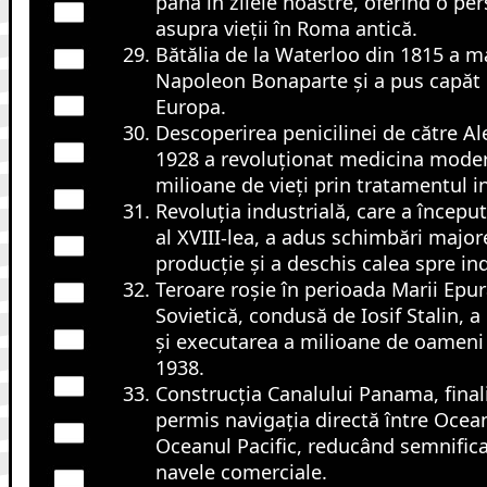
până în zilele noastre, oferind o pe
asupra vieții în Roma antică.
Bătălia de la Waterloo din 1815 a ma
Napoleon Bonaparte și a pus capăt 
Europa.
Descoperirea penicilinei de către A
1928 a revoluționat medicina moder
milioane de vieți prin tratamentul in
Revoluția industrială, care a început
al XVIII-lea, a adus schimbări majo
producție și a deschis calea spre ind
Teroare roșie în perioada Marii Epu
Sovietică, condusă de Iosif Stalin, 
și executarea a milioane de oameni î
1938.
Construcția Canalului Panama, finali
permis navigația directă între Ocean
Oceanul Pacific, reducând semnifica
navele comerciale.