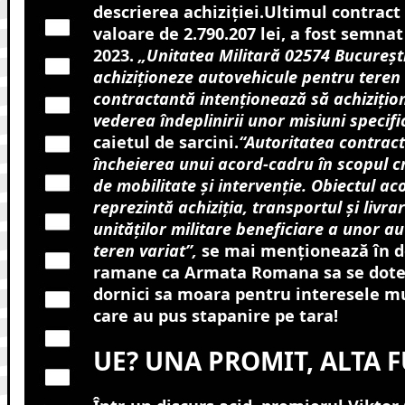
descrierea achiziției.Ultimul contract
valoare de 2.790.207 lei, a fost semna
2023.
„Unitatea Militară 02574 Bucureşt
achiziţioneze autovehicule pentru teren 
contractantă intenţionează să achiziţio
vederea îndeplinirii unor misiuni specifi
caietul de sarcini.
“Autoritatea contrac
încheierea unui acord-cadru în scopul cr
de mobilitate şi intervenție. Obiectul ac
reprezintă achiziţia, transportul şi livra
unităţilor militare beneficiare a unor a
teren variat”,
se mai menționează în 
ramane ca Armata Romana sa se doteze
dornici sa moara pentru interesele mu
care au pus stapanire pe tara!
UE? UNA PROMIT, ALTA 