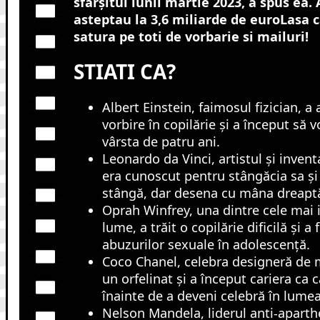
sfârșitul lunii martie 2023, a spus ea. 
asteptau la 3,6 miliarde de euroLasa ca
satura pe toti de vorbarie si mailuri!
STIATI CA?
Albert Einstein, faimosul fizician, a 
vorbire în copilărie și a început să 
vârsta de patru ani.
Leonardo da Vinci, artistul și invent
era cunoscut pentru stângăcia sa și
stângă, dar desena cu mâna dreapt
Oprah Winfrey, una dintre cele mai 
lume, a trăit o copilărie dificilă și a
abuzurilor sexuale în adolescență.
Coco Chanel, celebra designeră de m
un orfelinat și a început cariera ca
înainte de a deveni celebră în lume
Nelson Mandela, liderul anti-aparthe