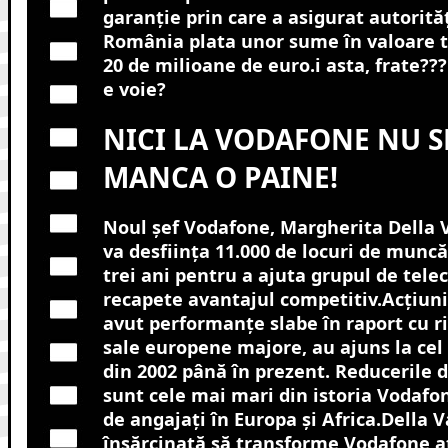
garanție prin care a asigurat autorităț
România plata unor sume în valoare t
20 de milioane de euro.i asta, frate???
e voie?
NICI LA VODAFONE NU S
MANCA O PAINE!
Noul șef Vodafone, Margherita Della V
va desființa 11.000 de locuri de muncă 
trei ani pentru a ajuta grupul de tele
recapete avantajul competitiv.
Acțiuni
avut performanțe slabe în raport cu ri
sale europene majore, au ajuns la cel
din 2002 până în prezent. Reducerile 
sunt cele mai mari din istoria Vodafon
de angajați în Europa și Africa.Della V
însărcinată să transforme Vodafone a