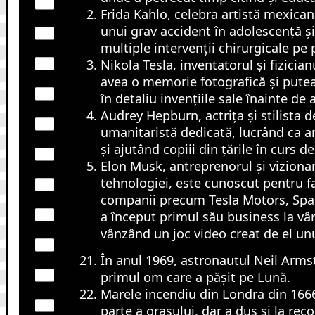
Frida Kahlo, celebra artistă mexican
unui grav accident în adolescență și
multiple intervenții chirurgicale pe p
Nikola Tesla, inventatorul și fizician
avea o memorie fotografică și putea 
în detaliu invențiile sale înainte de a
Audrey Hepburn, actrița și stilista d
umanitaristă dedicată, lucrând ca
și ajutând copiii din țările în curs d
Elon Musk, antreprenorul și viziona
tehnologiei, este cunoscut pentru f
companii precum Tesla Motors, Spac
a început primul său business la vâr
vânzând un joc video creat de el un
În anul 1969, astronautul Neil Arms
primul om care a pășit pe Lună.
Marele incendiu din Londra din 166
parte a orașului, dar a dus și la reco