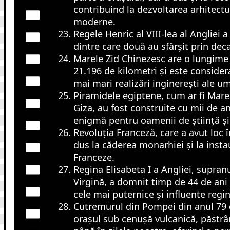
contribuind la dezvoltarea arhitectu
moderne.
Regele Henric al VIII-lea al Angliei a
dintre care două au sfârșit prin deca
Marele Zid Chinezesc are o lungime
21.196 de kilometri și este consider
mai mari realizări inginerești ale um
Piramidele egiptene, cum ar fi Mare
Giza, au fost construite cu mii de a
enigmă pentru oamenii de știință și 
Revoluția Franceză, care a avut loc î
dus la căderea monarhiei și la insta
Franceze.
Regina Elisabeta I a Angliei, supran
Virgină, a domnit timp de 44 de ani 
cele mai puternice și influente regine
Cutremurul din Pompei din anul 79 d
orașul sub cenușă vulcanică, păstrâ