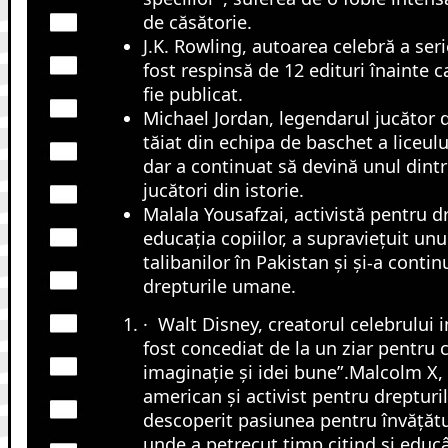
de căsătorie.
J.K. Rowling, autoarea celebră a seri
fost respinsă de 12 edituri înainte 
fie publicat.
Michael Jordan, legendarul jucător d
tăiat din echipa de baschet a liceulu
dar a continuat să devină unul dintr
jucători din istorie.
Malala Yousafzai, activistă pentru dr
educația copiilor, a supraviețuit unui
talibanilor în Pakistan și și-a conti
drepturile umane.
· Walt Disney, creatorul celebrului 
fost concediat de la un ziar pentru 
imaginație și idei bune”.Malcolm X, l
american și activist pentru drepturile
descoperit pasiunea pentru învățătu
unde a petrecut timp citind și educ