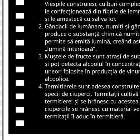
Viespile construiesc cuiburi complex
le confecționează din fibrile de lem
și le amestecă cu saliva lor.
Gândacii de lumânare, numiți și gân
produce o substanță chimică numită 
permite să emită lumină, creând ast
„lumină interioară”.
Muștele de fructe sunt atrași de su
și pot detecta alcoolul în concentrați
uneori folosite în producția de vinur
alcoolice.
Termitierele sunt adesea construite
specii de ciuperci. Termitații cultivă 
termitierei și se hrănesc cu acestea,
ciupercile se hrănesc cu material ve
termitații îl aduc în termitieră.