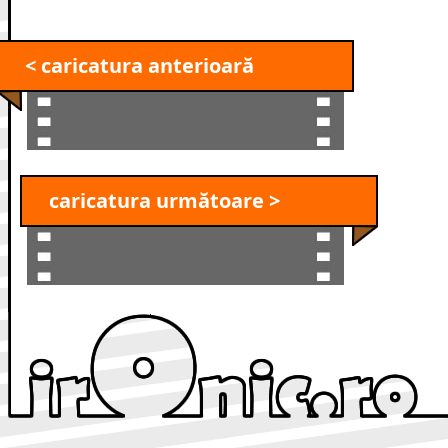
< caricatura anterioară
caricatura următoare >