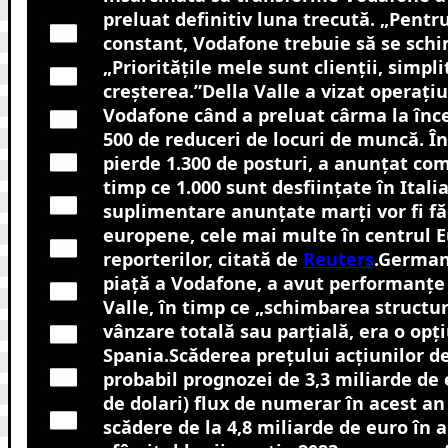
preluat definitiv luna trecută. „Pentru
constant, Vodafone trebuie să se schi
„Prioritățile mele sunt clienții, simpli
creșterea.”Della Valle a vizat operațiu
Vodafone când a preluat cârma la înce
500 de reduceri de locuri de muncă. Î
pierde 1.300 de posturi, a anunțat com
timp ce 1.000 sunt desființate în Itali
suplimentare anunțate marți vor fi fă
europene, cele mai multe în centrul E
reporterilor, citată de
Reuters
.German
piață a Vodafone, a avut performanțe 
Valle, în timp ce „schimbarea structur
vânzare totală sau parțială, era o opț
Spania.Scăderea prețului acțiunilor de
probabil prognozei de 3,3 miliarde de 
de dolari) flux de numerar în acest an 
scădere de la 4,8 miliarde de euro în 