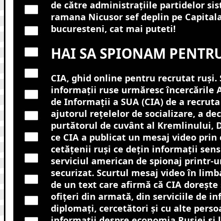
de către administrațiile partidelor si
ramana Nicusor sef deplin pe Capitala
bucuresteni, cat mai puteti!
HAI SA SPIONAM PENTRU
CIA, ghid online pentru recrutat ruși. 
informaţii ruse urmăresc încercările 
de Informaţii a SUA (CIA) de a recruta
ajutorul reţelelor de socializare, a de
purtătorul de cuvânt al Kremlinului, 
ce CIA a publicat un mesaj video prin
cetăţenii ruşi ce deţin informaţii sens
serviciul american de spionaj printr-u
securizat. Scurtul mesaj video în limb
de un text care afirmă că CIA doreşte
ofiţeri din armată, din serviciile de in
diplomaţi, cercetători şi cu alte pers
informaţii despre economia Rusiei şi lid