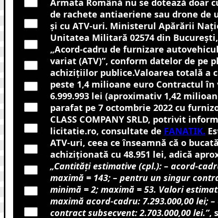
Armata Română nu se dotează doar cu
de rachete antiaeriene sau drone de u
și cu ATV-uri. Ministerul Apărării Nați
Unitatea Militară 02574 din București,
„Acord-cadru de furnizare autovehicu
variat (ATV)”, conform datelor de pe 
achizițiilor publice.
Valoarea totală a c
peste 1,4 milioane euro
Contractul în
6.999.993 lei (aproximativ 1,42 milioan
parafat pe 7 octombrie 2022 cu furn
CLASS COMPANY SRLD, potrivit informa
licitatie.ro, consultate de
FANATIK.
Es
ATV-uri, ceea ce înseamnă că o bucată
achiziționată cu 48.951 lei, adică apro
„Cantități estimative (cpl.): – acord-cad
maximă = 143; – pentru un singur contr
minimă = 2; maximă = 53. Valori estimativ
maximă acord-cadru: 7.293.000,00 lei; –
contract subsecvent: 2.703.000,00 lei.”
,