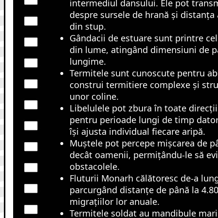
intermediul dansului. Ele pot transm
despre sursele de hrană și distanța 
din stup.
Gândacii de estuare sunt printre ce
din lume, atingând dimensiuni de p
lungime.
Termitele sunt cunoscute pentru abil
construi termitiere complexe și str
unor coline.
Libelulele pot zbura în toate direcții
pentru perioade lungi de timp datorit
își ajusta individual fiecare aripă.
Muștele pot percepe mișcarea de pân
decât oamenii, permițându-le să evi
obstacolele.
Fluturii Monarh călătoresc de-a lung
parcurgând distanțe de până la 4.8
migrațiilor lor anuale.
Termitele soldat au mandibule mari 