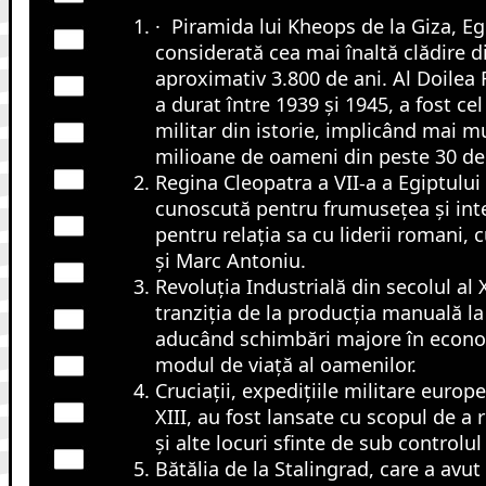
· Piramida lui Kheops de la Giza, Egi
considerată cea mai înaltă clădire 
aproximativ 3.800 de ani. Al Doilea
a durat între 1939 și 1945, a fost ce
militar din istorie, implicând mai m
milioane de oameni din peste 30 de 
Regina Cleopatra a VII-a a Egiptului 
cunoscută pentru frumusețea și inte
pentru relația sa cu liderii romani, c
și Marc Antoniu.
Revoluția Industrială din secolul al 
tranziția de la producția manuală l
aducând schimbări majore în econom
modul de viață al oamenilor.
Cruciații, expedițiile militare europ
XIII, au fost lansate cu scopul de a
și alte locuri sfinte de sub controlu
Bătălia de la Stalingrad, care a avut 