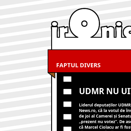
FAPTUL DIVERS
UDMR NU UIT
Liderul deputaţilor UDMR
News.ro, că la votul de în
de joi al Camerei şi Senat
„prezent nu votez”. De as
că Marcel Ciolacu ar fi fo