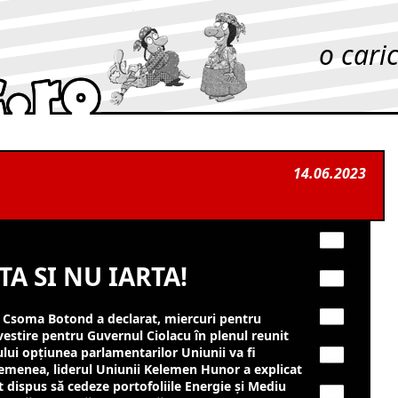
o cari
14.06.2023
A SI NU IARTA!
 Csoma Botond a declarat, miercuri pentru
vestire pentru Guvernul Ciolacu în plenul reunit
ului opţiunea parlamentarilor Uniunii va fi
emenea, liderul Uniunii Kelemen Hunor a explicat
st dispus să cedeze portofoliile Energie şi Mediu