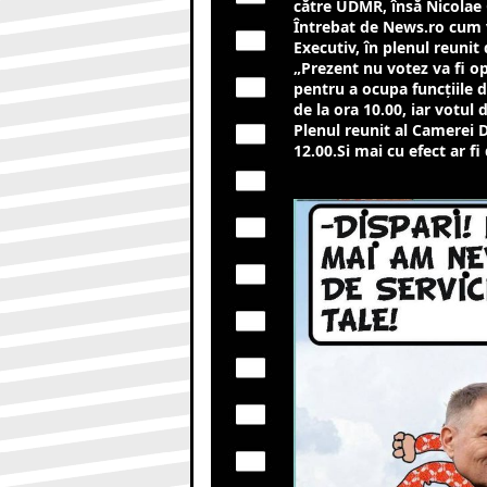
către UDMR, însă Nicolae 
Întrebat de News.ro cum v
Executiv, în plenul reuni
„Prezent nu votez va fi o
pentru a ocupa funcţiile d
de la ora 10.00, iar votul d
Plenul reunit al Camerei D
12.00.Si mai cu efect ar f