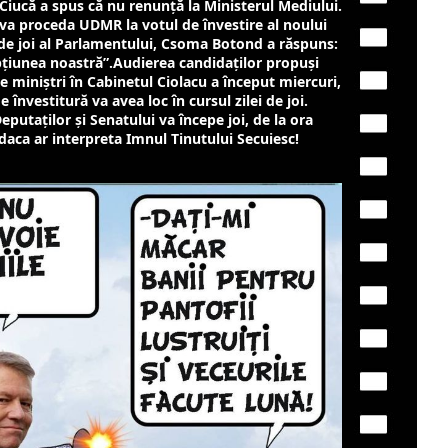
Ciucă a spus că nu renunţă la Ministerul Mediului.
a proceda UDMR la votul de învestire al noului
t de joi al Parlamentului, Csoma Botond a răspuns:
pţiunea noastră”.Audierea candidaţilor propuşi
e miniştri în Cabinetul Ciolacu a început miercuri,
e învestitură va avea loc în cursul zilei de joi.
eputaţilor şi Senatului va începe joi, de la ora
i daca ar interpreta Imnul Tinutului Secuiesc!