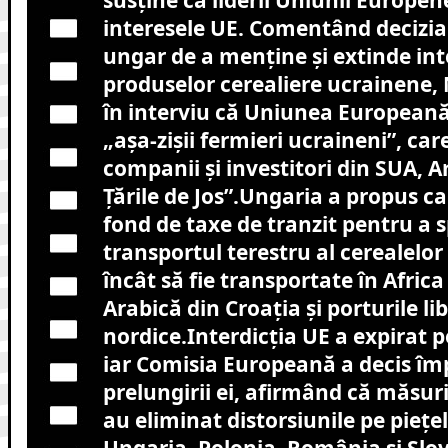
susține că liderii Uniunii Europe
interesele UE. Comentând decizia
ungar de a menţine şi extinde int
produselor cerealiere ucrainene,
în interviu că Uniunea Europeană 
„aşa-zişii fermieri ucraineni”, car
companii şi investitori din SUA, A
Ţările de Jos”.
Ungaria a propus ca
fond de taxe de tranzit pentru a sp
transportul terestru al cerealelor
încât să fie transportate în Africa
Arabică din Croaţia şi porturile li
nordice.
Interdicţia UE a expirat 
iar Comisia Europeană a decis îm
prelungirii ei,
afirmând că măsuril
au eliminat distorsiunile pe pieţe