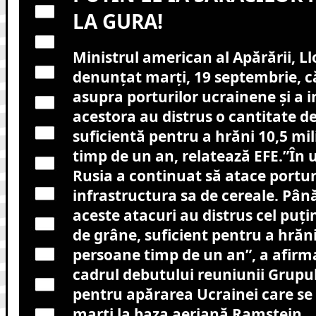
LA GURA!
Ministrul american al Apărării, Ll
denunţat marţi, 19 septembrie, că
asupra porturilor ucrainene şi a i
acestora au distrus o cantitate d
suficientă pentru a hrăni 10,5 m
timp de un an, relatează EFE
.
”În 
Rusia a continuat să atace porturi
infrastructura sa de cereale. Până
aceste atacuri au distrus cel puţi
de grâne, suficient pentru a hrăn
persoane timp de un an”, a afirma
cadrul debutului reuniunii Grupu
pentru apărarea Ucrainei care se
marţi la baza aeriană Ramstein