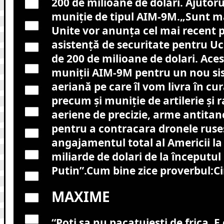
200 de milioane de dolari. Ajutoru
muniție de tipul AIM-9M.
„Sunt m
Unite vor anunța cel mai recent 
asistență de securitate pentru Uc
de 200 de milioane de dolari. Ace
muniții AIM-9M pentru un nou si
aeriană pe care îl vom livra în cu
precum și muniție de artilerie și r
aeriene de precizie, arme antita
pentru a contracara dronele ruseș
angajamentul total al Americii la
miliarde de dolari de la începutul 
Putin”
.Cum bine zice proverbul:Ci
MAXIME
“Poti sa nu pacatuiesti de frica. E