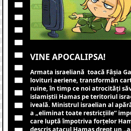
VINE APOCALIPSA!
Armata israeliană toacă Fâșia Ga
lovituri aeriene, transformân cart
ruine, în timp ce noi atrocități să
islamiștii Hamas pe teritoriul israe
iveală. Ministrul israelian al apăr
a „eliminat toate restricțiile” imp
care luptă împotriva forțelor Ham
descris atacul Hamas drept un „a