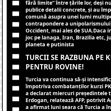
fără limite” între ţările lor, deşi 
publice detalii concrete, şi au împ
comună asupra unei lumi multipo
contrapondere a unipolarismului 
Occident, mai ales de SUA.Daca int
joc pe lanaga, Iran, Brazilia etc, 
planeta e putinista
TURCII SE RAZBUNA PE K
PENTRU ROVINE!
Turcia va continua să-şi intensifi
împotriva combatanţilor kurzi PKK 
a declarat miercuri preşedintele 
Erdogan, relatează AFP, potrivit 
a afirmat luni seara că Turcia a î