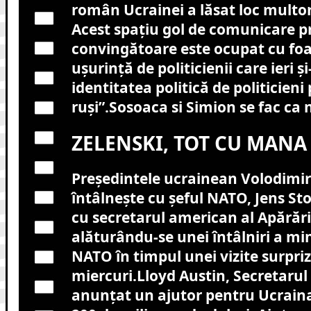
român Ucrainei a lăsat loc multor
Acest spațiu gol de comunicare pr
convingătoare este ocupat cu fo
ușurință de politicienii care ieri 
identitatea politică de politicieni 
ruși”.Sosoaca si Simion se fac ca 
ZELENSKI, TOT CU MANA
Președintele ucrainean Volodimir
întâlnește cu șeful NATO, Jens Sto
cu secretarul american al Apărării
alăturându-se unei întâlniri a min
NATO în timpul unei vizite surpriz
miercuri.
Lloyd Austin, Secretarul
anunțat un ajutor pentru Ucraina