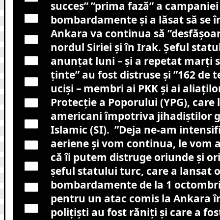
succes” ”prima fază” a campaniei 
bombardamente şi a lăsat să se î
Ankara va continua să ”desfăşoar
nordul Siriei şi în Irak. Şeful statu
anunţat luni – şi a repetat marţi 
ţinte” au fost distruse şi ”162 de t
ucişi – membri ai PKK şi ai aliaţilo
Protecţie a Poporului (YPG), care 
americani împotriva jihadiştilor g
Islamic (SI). ”Deja ne-am intensif
aeriene şi vom continua, le vom ar
că îi putem distruge oriunde şi ori
şeful statului turc, care a lansat
bombardamente de la 1 octombrie,
pentru un atac comis la Ankara în
poliţişti au fost răniţi şi care a f