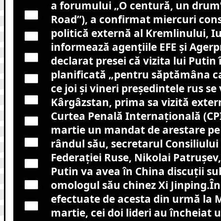
a forumului „O centură, un drum”
Road”), a confirmat miercuri cons
politică externă al Kremlinului, I
informează agențiile EFE și Agerp
declarat presei că vizita lui Putin
planificată „pentru săptămâna ca
ce joi şi vineri preşedintele rus se 
Kârgâzstan, prima sa vizită exte
Curtea Penală Internaţională (CPI
martie un mandat de arestare pe
rândul său, secretarul Consiliului
Federaţiei Ruse, Nikolai Patruşev,
Putin va avea în China discuţii su
omologul său chinez Xi Jinping.În 
efectuate de acesta din urmă la 
martie, cei doi lideri au încheiat