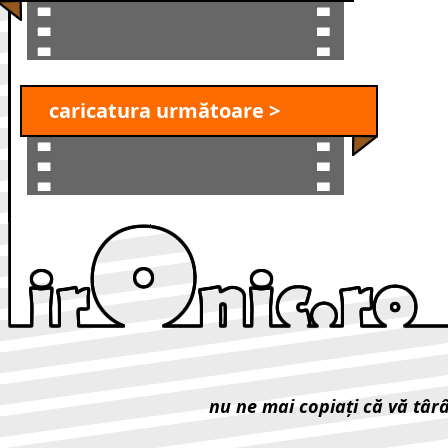
caricatura următoare >
nu ne mai copiaţi că vă târ