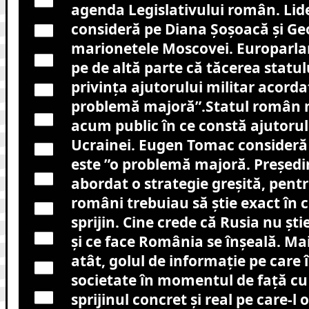
agenda Legislativului român. Lide
consideră pe Diana Șoșoacă și Ge
marionetele Moscovei. Europarl
pe de altă parte că tăcerea statu
privința ajutorului militar acorda
problemă majoră”.Statul român 
acum public în ce constă ajutorul
Ucrainei. Eugen Tomac consideră 
este ”o problemă majoră. Președi
abordat o strategie greșită, pentr
români trebuiau să știe exact în 
sprijin. Cine crede că Rusia nu ști
și ce face România se înșeală. Ma
atât, golul de informație pe care 
societate în momentul de față cu 
sprijinul concret și real pe care-l 