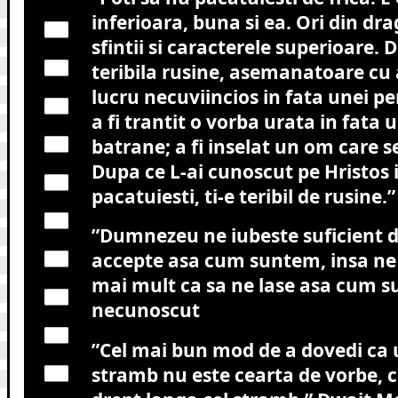
inferioara, buna si ea. Ori din dr
sfintii si caracterele superioare. D
teribila rusine, asemanatoare cu a
lucru necuviincios in fata unei pe
a fi trantit o vorba urata in fata 
batrane; a fi inselat un om care se
Dupa ce L-ai cunoscut pe Hristos i
pacatuiesti, ti-e teribil de rusine.”
”Dumnezeu ne iubeste suficient d
accepte asa cum suntem, insa ne
mai mult ca sa ne lase asa cum s
necunoscut
”
Cel mai bun mod de a dovedi ca 
stramb nu este cearta de vorbe, c