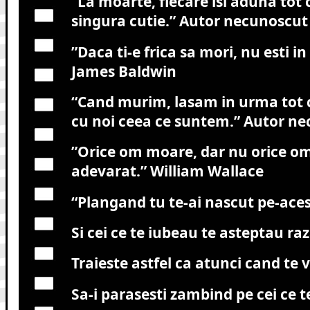
“La moarte, fiecare isi aduna tot c
singura cutie.”
Autor necunoscut
”Daca ti-e frica sa mori, nu esti in 
James Baldwin
“Cand murim, lasam in urma tot 
cu noi ceea ce suntem.”
Autor ne
”Orice om moare, dar nu orice om
adevarat.”
William Wallace
“
Plangand tu te-ai nascut pe-ace
Si cei ce te iubeau te asteptau ra
Traieste astfel ca atunci cand te v
Sa-i parasesti zambind pe cei ce t