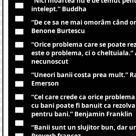
“Nici moartea nu e de temut pentr
intelept.”
Buddha
“De ce sa ne mai omorâm când o
Benone Burtescu
“Orice problema care se poate re
este o problema, ci o cheltuiala.”
necunoscut
“Uneori banii costa prea mult.”
Ra
Emerson
“Cel care crede ca orice problema
cu bani poate fi banuit ca rezolv
pentru bani.”
Benjamin Franklin
“Banii sunt un slujitor bun, dar u
Proverb francez