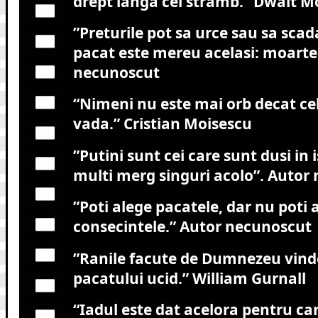
drept langa cel stramb.”
Dwait M
”
Preturile pot sa urce sau sa scad
pacat este mereu acelasi: moarte
necunoscut
“Nimeni nu este mai orb decat cel
vada.”
Cristian Moisescu
”Putini sunt cei care sunt dusi in i
multi merg singuri acolo”.
Autor 
”Poti alege pacatele, dar nu poti a
consecintele.”
Autor necunoscut
”Ranile facute de Dumnezeu vinde
pacatului ucid.”
William Gurnall
“Iadul este dat acelora pentru car