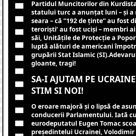
Partidul Muncitorilor din Kurdist
statului turc a anunţat luni – şi a
seara – că ”192 de ţinte” au fost d
terorişti’ au fost ucişi – membri ai 
săi, Unităţile de Protecţie a Popor
luptă alături de americani împotri
grupării Stat Islamic (SI).Adevarul
gloante, tragi!
SA-I AJUTAM PE UCRAINE
STIM SI NOI!
O eroare majoră și o lipsă de asu
conducerii Parlamentului. Iată cu
eurodeputatul Eugen Tomac scoat
președintelui Ucrainei, Volodimir 