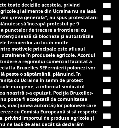
te toate deciziile acesteia. privind
gricole și alimente din Ucraina nu ne lasă
arăm greva generală”, au spus protestatarii
lănuiesc să înceapă protestul pe 9
 a punctelor de trecere a frontierei cu
 intenționează să blocheze și autostrăzile
ele fermierilor au loc în multe
ntre motivele principale este afluxul
e ucrainene în produsele agricole. Acordul
xtindere a regimului comercial facilitat a
ecial la Bruxelles.SE
Fermierii polonezi vor
lă peste o săptămână, plănuind, în
ranița cu Ucraina în semn de protest
ricole europene, a informat sindicatul
a noastră s-a epuizat. Poziția Bruxelles-
4 nu poate fi acceptată de comunitatea
lus, inacțiunea autorităților poloneze care
ereze cu Comisia Europeană si să respecte
ia. privind importul de produse agricole și
nu ne lasă de ales decât să declarăm