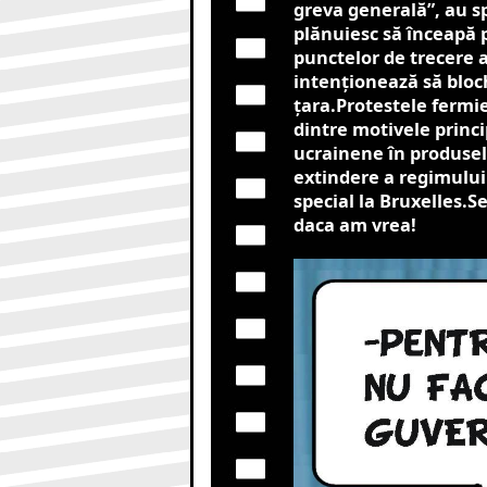
greva generală”, au sp
plănuiesc să înceapă p
punctelor de trecere a
intenționează să bloch
țara.Protestele fermie
dintre motivele princi
ucrainene în produsele
extindere a regimului 
special la Bruxelles.S
daca am vrea!