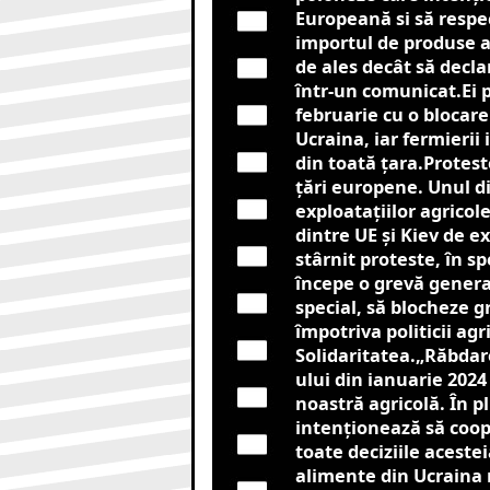
Europeană si să respec
importul de produse a
de ales decât să decl
într-un comunicat.Ei p
februarie cu o blocare
Ucraina, iar fermierii
din toată țara.Protest
țări europene. Unul di
exploatațiilor agricol
dintre UE și Kiev de e
stârnit proteste, în sp
începe o grevă genera
special, să blocheze g
împotriva politicii ag
Solidaritatea.
„Răbdare
ului din ianuarie 202
noastră agricolă. În p
intenționează să coop
toate deciziile aceste
alimente din Ucraina 