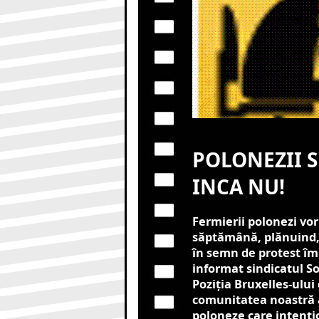
POLONEZII S
INCA NU!
Fermierii polonezi vo
săptămână, plănuind, 
în semn de protest împ
informat sindicatul So
Poziția Bruxelles-ului
comunitatea noastră ag
poloneze care intenți