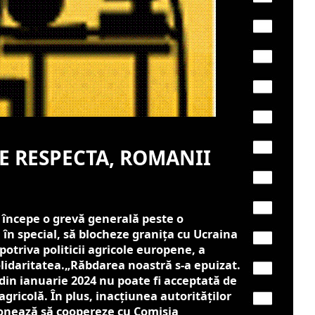
E RESPECTA, ROMANII
r începe o grevă generală peste o
în special, să blocheze granița cu Ucraina
otriva politicii agricole europene, a
lidaritatea.
„Răbdarea noastră s-a epuizat.
 din ianuarie 2024 nu poate fi acceptată de
ricolă. În plus, inacțiunea autorităților
onează să coopereze cu Comisia