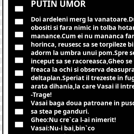
PUTIN UMOR
Doi ardeleni merg la vanatoare.
obositi si fara nimic in tolba hota
manance.Cum ei nu mananca fara
horinca, reusesc sa se torpileze bi
adorm la umbra unui pom.Spre s
inceput sa se racoreasca,Gheo se 
freaca la ochi si observa deasupra
deltaplan.Speriat il trezeste in fug
arata dihania,la care Vasai il int
-Trage!
Vasai baga doua patroane in pusc
sa stea pe ganduri.
Gheo:Nu cre`ca l-ai nimerit!
Vasai:Nu-i bai,bin`co