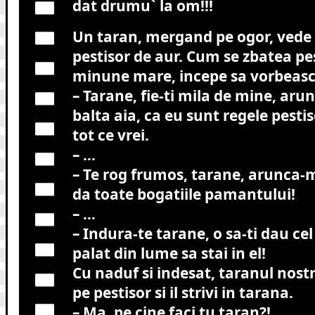
dat drumu` la om!!!
Un taran, mergand pe ogor, vede 
pestisor de aur. Cum se zbatea pes
minune mare, incepe sa vorbeasc
– Tarane, fie-ti mila de mine, aru
balta aia, ca eu sunt regele pestiso
tot ce vrei.
– …
– Te rog frumos, tarane, arunca-m
da toate bogatiile pamantului!
– …
– Indura-te tarane, o sa-ti dau ce
palat din lume sa stai in el!
Cu naduf si indesat, taranul nostr
pe pestisor si il strivi in tarana.
– Ma, pe cine faci tu taran?!