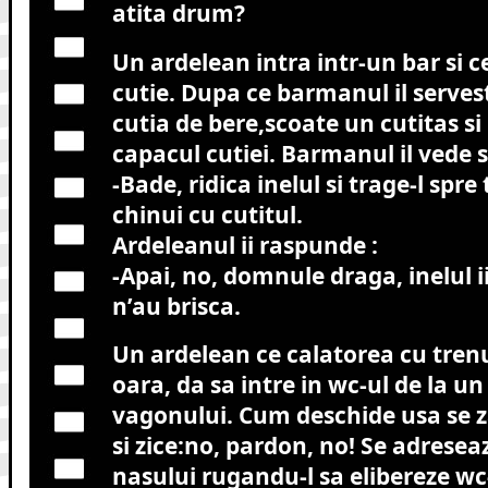
atita drum?
Un ardelean intra intr-un bar si c
cutie. Dupa ce barmanul il serves
cutia de bere,scoate un cutitas si
capacul cutiei. Barmanul il vede si
-Bade, ridica inelul si trage-l spre
chinui cu cutitul.
Ardeleanul ii raspunde :
-Apai, no, domnule draga, inelul i
n’au brisca.
Un ardelean ce calatorea cu tren
oara, da sa intre in wc-ul de la un
vagonului. Cum deschide usa se z
si zice:no, pardon, no! Se adrese
nasului rugandu-l sa elibereze wc-