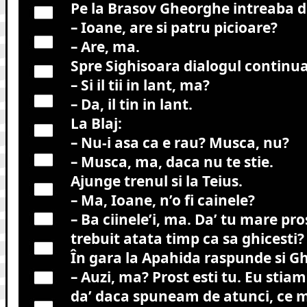
Pe la Brasov Gheorghe intreaba d
– Ioane, are si patru picioare?
– Are, ma.
Spre Sighisoara dialogul continua
– Si il tii in lant, ma?
– Da, il tin in lant.
La Blaj:
– Nu-i asa ca e rau? Musca, nu?
– Musca, ma, daca nu te stie.
Ajunge trenul si la Teius.
– Ma, Ioane, n’o fi cainele?
– Ba ciinele’i, ma. Da’ tu mare pros
trebuit atata timp ca sa ghicesti?
În gara la Apahida raspunde si G
– Auzi, ma? Prost esti tu. Eu stiam
da’ daca spuneam de atunci, ce 