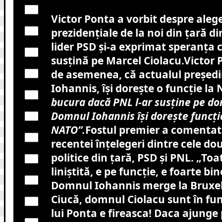
Victor Ponta a vorbit despre alege
prezidențiale de la noi din țară di
lider PSD și-a exprimat speranța c
susțină pe Marcel Ciolacu.Victor P
de asemenea, că actualul președi
Iohannis, își dorește o funcție la 
bucura dacă PNL l-ar susține pe do
Domnul Iohannis își dorește funcți
NATO”.
Fostul premier a comentat
recentei înțelegeri dintre cele do
politice din țară, PSD și PNL. „To
liniștită, e pe funcție, e foarte bi
Domnul Iohannis merge la Bruxel
Ciucă, domnul Ciolacu sunt în fun
lui Ponta e fireasca! Daca ajunge