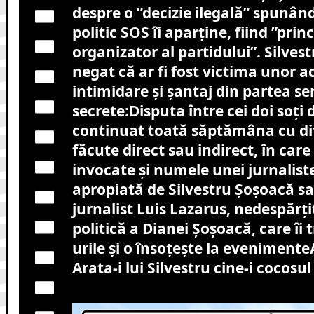
despre o ”decizie ilegală” spunând
politic SOS îi aparține, fiind ”prin
organizator al partidului”. Silves
negat că ar fi fost victima unor a
intimidare și șantaj din partea ser
secrete:Disputa între cei doi soți 
continuat toată săptămâna cu dif
făcute direct sau indirect, în car
invocate și numele unei jurnalist
apropiată de Silvestru Șoșoacă sa
jurnalist Luis Lazarus, nedespărți
politică a Dianei Șoșoacă, care îi 
urile și o însoțește la evenimente
Arata-i lui Silvestru cine-i cocosul