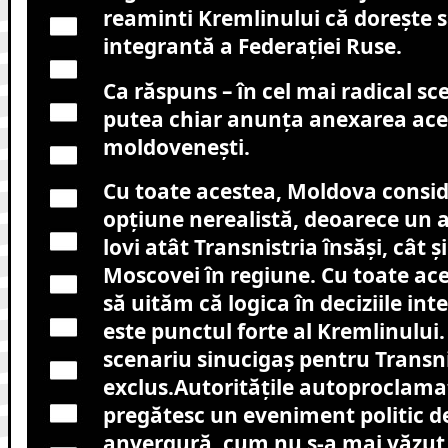
reaminti Kremlinului că dorește 
integrantă a Federației Ruse.
Ca răspuns – în cel mai radical sc
putea chiar anunța anexarea aces
moldovenești.
Cu toate acestea, Moldova consi
opțiune nerealistă, deoarece un a
lovi atât Transnistria însăși, cât ș
Moscovei în regiune. Cu toate ace
să uităm că logica în deciziile in
este punctul forte al Kremlinului.
scenariu sinucigaș pentru Transni
exclus.
Autoritățile autoproclama
pregătesc un eveniment politic 
anvergură, cum nu s-a mai văzut a