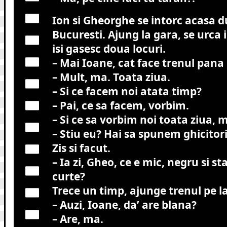
Ion si Gheorghe se intorc acasa d
Bucuresti. Ajung la gara, se urca i
isi gasesc doua locuri.
– Mai Ioane, cat face trenul pana 
– Mult, ma. Toata ziua.
– Si ce facem noi atata timp?
– Pai, ce sa facem, vorbim.
– Si ce sa vorbim noi toata ziua, 
– Stiu eu? Hai sa spunem ghicitori
Zis si facut.
– Ia zi, Gheo, ce e mic, negru si st
curte?
Trece un timp, ajunge trenul pe la 
– Auzi, Ioane, da’ are blana?
– Are, ma.