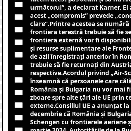
următorul”, a declarat Karner. El 
acest „compromis” prevede „cond
clare”.Printre acestea se numără 
frontiera terestră trebuie să fie se
frontiera externă vor fi disponibili
și resurse suplimentare ale Frontex
de azil înregistrați anterior în R
trebuie să fie returnați din Austria
respective.Acordul privind „Air-
înseamnă că persoanele care călă
România și Bulgaria nu vor mai fi
zboare spre alte țări ale UE prin 
externe.Consiliul UE a anunțat la f
decembrie că România și Bulgaria 
Schengen cu frontierele aeriene ș
martie 2024. Autoritățile de la Bu