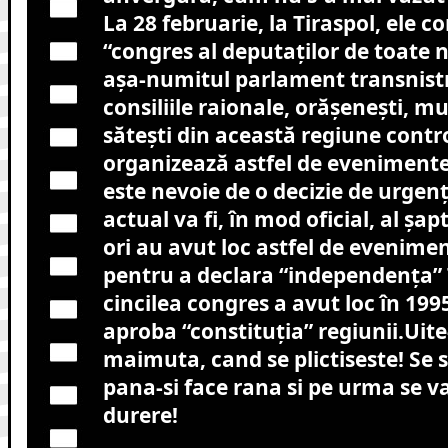
La 28 februarie, la Tiraspol, ele 
“congres al deputaților de toate n
așa-numitul parlament transnist
consiliile raionale, orășenești, mu
sătești din această regiune contr
organizează astfel de eveniment
este nevoie de o decizie de urgen
actual va fi, în mod oficial, al șa
ori au avut loc astfel de evenime
pentru a declara “independența” T
cincilea congres a avut loc în 199
aproba “constituția” regiunii.Uite
maimuta, cand se plictiseste! Se 
pana-si face rana si pe urma se v
durere!