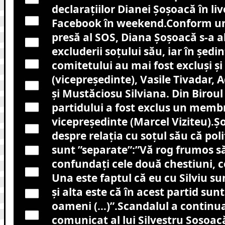
declarațiilor Dianei Șoșoacă în liv
Facebook în weekend.Conform u
presă al SOS, Diana Șoșoacă s-a a
excluderii soțului său, iar în ședi
comitetului au mai fost excluși ș
(vicepreședinte), Vasile Tivadar,
și Mustăciosu Silviana. Din Biroul
partidului a fost exclus un memb
vicepreședinte (Marcel Viziteu).Ș
despre relația cu soțul său că poli
sunt ”separate”:”Vă rog frumos s
confundați cele două chestiuni, ce
Una este faptul că eu cu Silviu su
și alta este că în acest partid su
oameni (…)”.Scandalul a continu
comunicat al lui Silvestru Șoșoacă