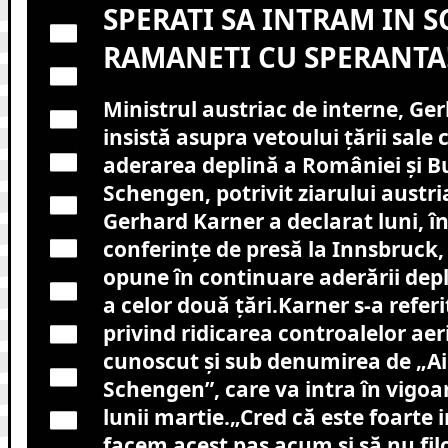
SPERATI SA INTRAM IN 
RAMANETI CU SPERANTA
Ministrul austriac de interne, Ge
insistă asupra vetoului țării sale c
aderarea deplină a României și Bu
Schengen, potrivit ziarului austri
Gerhard Karner a declarat luni, î
conferințe de presă la Innsbruck, 
opune în continuare aderării dep
a celor două țări.Karner s-a referi
privind ridicarea controalelor aer
cunoscut și sub denumirea de „Ai
Schengen”, care va intra în vigoar
lunii martie.„Cred că este foarte
facem acest pas acum și să nu fi